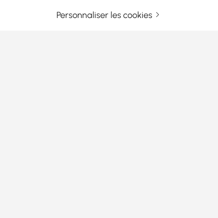
Personnaliser les cookies
Entrez Votre Adresse E-mail
S'INSCRIRE MAINTENANT
Termes et Conditions
|
Politique de Confidentialité
Télécharger l'App!