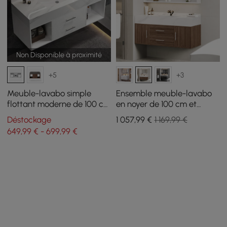
Non Disponible à proximité
+5
+3
Meuble-lavabo simple
Ensemble meuble-lavabo
flottant moderne de 100 cm
en noyer de 100 cm et
avec lavabo et plateau en
armoire de toilette à LED
Déstockage
1 057
,99
€
1 169,99 €
pierre frittée
649,99 € - 699,99 €