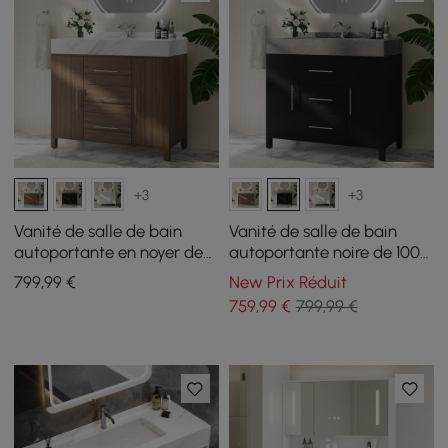
+3
+3
Vanité de salle de bain
Vanité de salle de bain
autoportante en noyer de
autoportante noire de 1000
1000 mm, dessus en pierre
mm, comptoir en pierre
799
,99
€
New Prix Réduit
frittée et poignées
frittée et poignées
759
,99
€
799,99 €
argentées
argentées