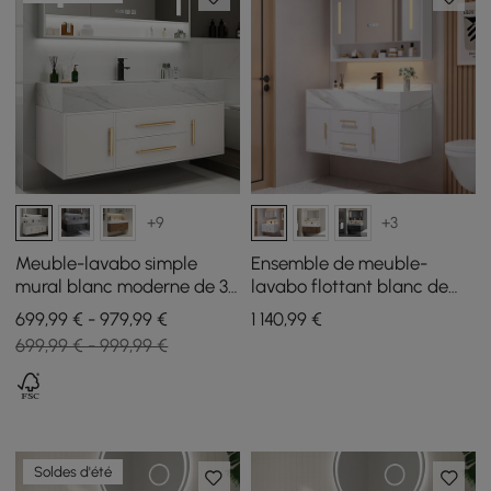
+9
+3
Meuble-lavabo simple
Ensemble de meuble-
mural blanc moderne de 39
lavabo flottant blanc de
pouces avec plateau en
100 cm avec armoire de
699,99 € - 979,99 €
1 140
,99
€
pierre frittée et évier
toilette à LED
699,99 € - 999,99 €
Soldes d'été