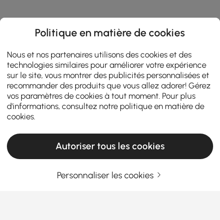
Politique en matière de cookies
Nous et nos partenaires utilisons des cookies et des
technologies similaires pour améliorer votre expérience
sur le site, vous montrer des publicités personnalisées et
recommander des produits que vous allez adorer! Gérez
vos paramètres de cookies à tout moment. Pour plus
d'informations, consultez notre
politique en matière de
cookies
.
Autoriser tous les cookies
Personnaliser les cookies
Products in the current category have been updated to show the latest 6 items
Entrez Votre Adresse E-mail
S'INSCRIRE MAINTENANT