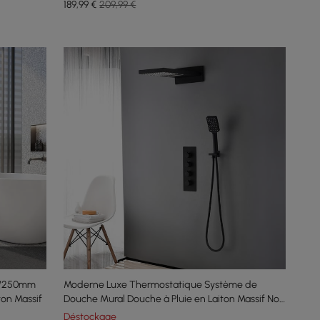
189
,99
€
209,99 €
0"/250mm
Moderne Luxe Thermostatique Système de
on Massif
Douche Mural Douche à Pluie en Laiton Massif Noir
Mat Ensemble de Douche avec Douche à Main
Déstockage