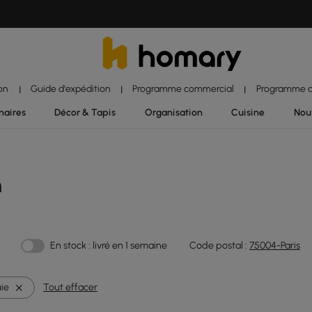
ion
Guide d'expédition
Programme commercial
Programme d'
|
|
|
naires
Décor & Tapis
Organisation
Cuisine
Nou
n
En stock : livré en 1 semaine
Code postal :
75004-Paris
uie
Tout effacer