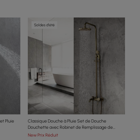
Soldes d'été
t Pluie
Classique Douche à Pluie Set de Douche
Douchette avec Robinet de Remplissage de
Baignoire Levier Simple en Laiton Solide Bronze
New Prix Réduit