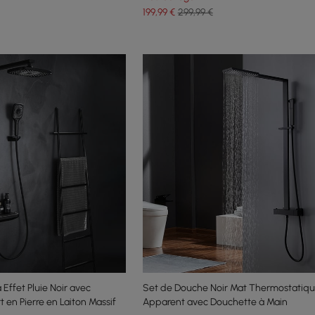
199
,99
€
299,99 €
Effet Pluie Noir avec
Set de Douche Noir Mat Thermostatiq
 en Pierre en Laiton Massif
Apparent avec Douchette à Main