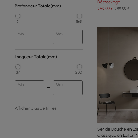
Déstockage
Profondeur Totale(mm)
269
,99
€
289,99 €
3
865
Min
Max
Longueur Totale(mm)
37
1200
Min
Max
Afficher plus de filtres
Set de Douche en La
Classique en Laiton M