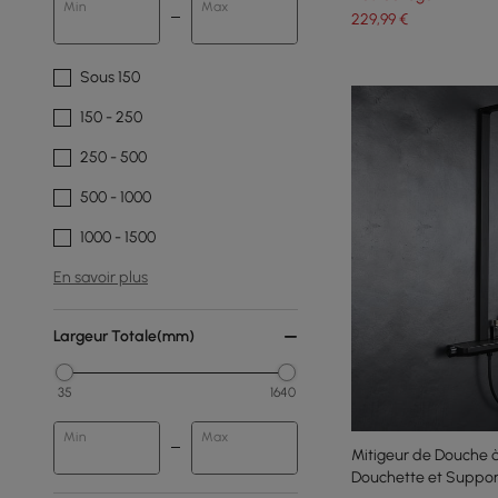
Min
Max
229
,99
€
Sous 150
150 - 250
250 - 500
500 - 1000
1000 - 1500
En savoir plus
Largeur Totale(mm)
35
1640
Min
Max
Mitigeur de Douche à 
Douchette et Support