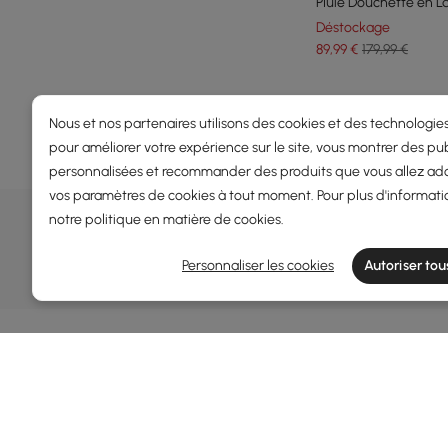
Pluie Douchette en La
Déstockage
89
,99
€
179,99 €
Products in the current category have been updated to show th
Nous et nos partenaires utilisons des cookies et des technologies
pour améliorer votre expérience sur le site, vous montrer des pub
personnalisées et recommander des produits que vous allez ado
vos paramètres de cookies à tout moment. Pour plus d'informati
OFFRES, INSPIRATION ET TENDAN
notre
politique en matière de cookies
.
En savoir plus sur les offres spéciales, les promotions, les é
Personnaliser les cookies
Autoriser tou
Termes et conditions
Politique de confidentialité
Informa
À propos
Homary : affirmez votre style à travers un design