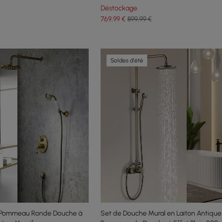
Déstockage
769
,99
€
899,99 €
Soldes d'été
l Pommeau Ronde Douche à
Set de Douche Mural en Laiton Antique