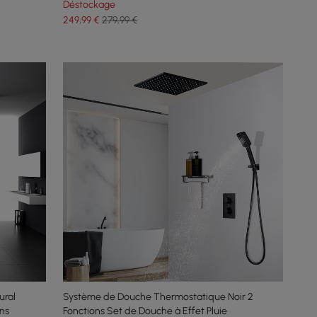
Déstockage
249
,99
€
279,99 €
ural
Système de Douche Thermostatique Noir 2
ns
Fonctions Set de Douche à Effet Pluie