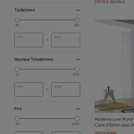
219
,99
€
329,99 €
Taille(mm)
80
152
Min
Max
Hauteur Totale(mm)
0
1570
Min
Max
Prix
Moderne Luxe Mural 
59
3400
Carré 200mm avec Do
Brossé
Déstockage