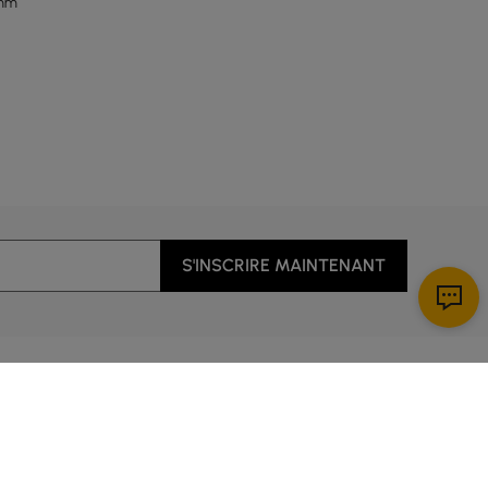
0mm
S'INSCRIRE MAINTENANT
ous
Télécharger l’application!
 client