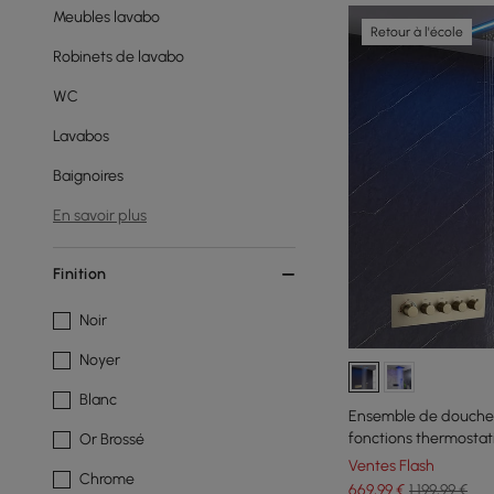
Meubles lavabo
Retour à l'école
Robinets de lavabo
WC
Lavabos
Baignoires
En savoir plus
Finition
Noir
Noyer
Blanc
Ensemble de douche 
fonctions thermostat
Or Brossé
Ventes Flash
Chrome
669
,99
€
1 199,99 €