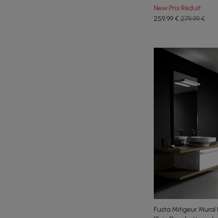
New Prix Réduit
259
,99
€
279,99 €
Fusta Mitigeur Mura