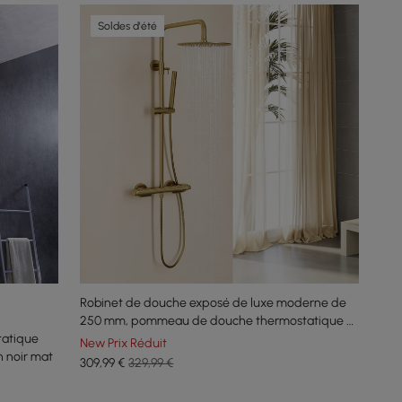
Soldes d'été
Robinet de douche exposé de luxe moderne de
250 mm, pommeau de douche thermostatique à
tatique
effet pluie doré
New Prix Réduit
n noir mat
309
,99
€
329,99 €