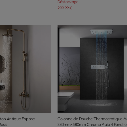
Déstockage
299
,99
€
iton Antique Exposé
Colonne de Douche Thermostatique M
assif
380mm×580mm Chrome Pluie 4 Fonctio