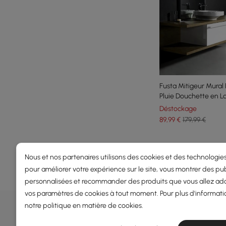
Fusta Mitigeur Mura
Pluie Douchette en La
Déstockage
89
,99
€
179,99 €
Products in the current category have been updated to show th
Nous et nos partenaires utilisons des cookies et des technologies
pour améliorer votre expérience sur le site, vous montrer des pub
personnalisées et recommander des produits que vous allez ado
vos paramètres de cookies à tout moment. Pour plus d'informati
OFFRES, INSPIRATION ET TENDAN
notre
politique en matière de cookies
.
En savoir plus sur les offres spéciales, les promotions, les é