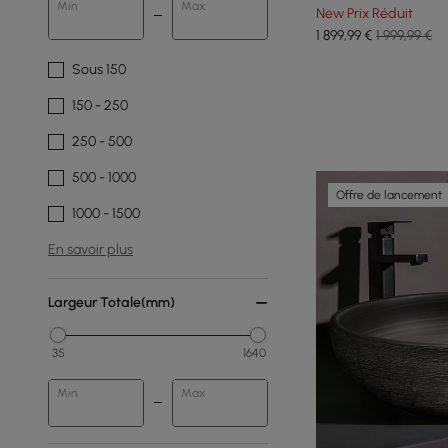
Min
Max
New Prix Réduit
1 899
,99
€
1 999,99 €
Sous 150
150 - 250
250 - 500
500 - 1000
Offre de lancement
1000 - 1500
En savoir plus
Largeur Totale(mm)
35
1640
Min
Max