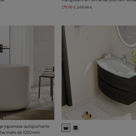
179
,99
€
249,99 €
ge japonaise autoportante
nche mate de 1050 mm