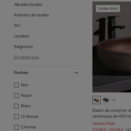
Meubles lavabo
Soldes d'été
Robinets de lavabo
WC
Lavabos
Baignoires
En savoir plus
Finition
Noir
Noyer
+4
Blanc
Bassin de comptoir d
céramique de 400 mm
Or Brossé
Ventes Flash
Chrome
129,99 € - 159,99 €
129