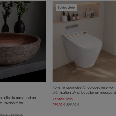
Soldes d'été
Toilette japonaise Airloo avec réservoir 
stérilisation UV et bouclier en mousse, 
e salle de bain rond en
chasse 4,2/6,1 L
Ventes Flash
, lavabo rétro
789
,99
€
829,99 €
,99 € - 199,99 €