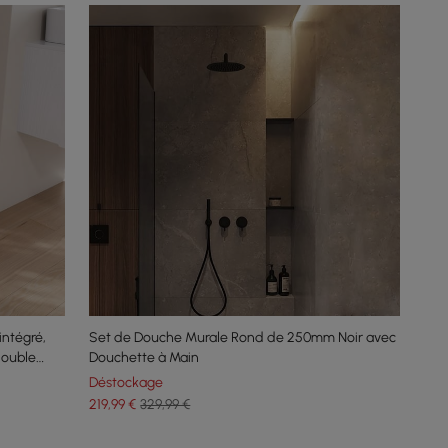
intégré,
Set de Douche Murale Rond de 250mm Noir avec
double
Douchette à Main
Déstockage
219
,99
€
329,99 €