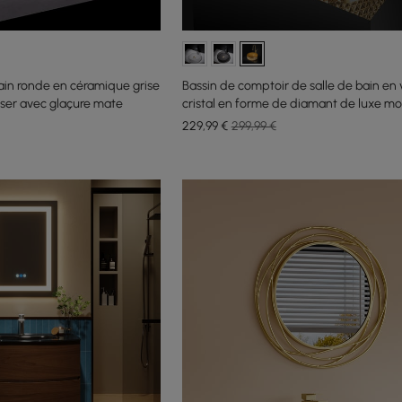
ain ronde en céramique grise
Bassin de comptoir de salle de bain en 
ser avec glaçure mate
cristal en forme de diamant de luxe m
390 mm en or
229
,99
€
299,99 €