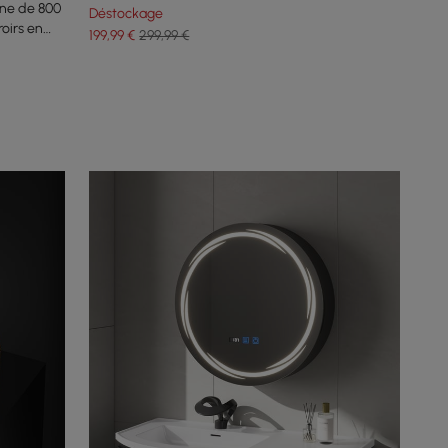
rne de 800
Déstockage
oirs en
199
,99
€
299,99 €