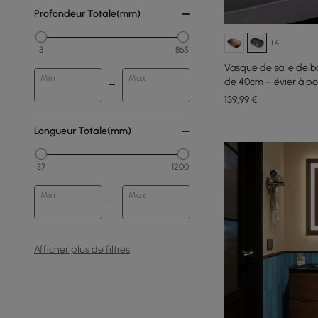
Profondeur Totale(mm)
+4
3
865
Vasque de salle de b
Min
Max
de 40cm – évier à po
139
,99
€
Longueur Totale(mm)
37
1200
Min
Max
Afficher plus de filtres