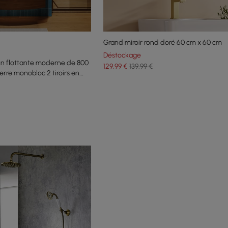
Grand miroir rond doré 60 cm x 60 cm
Déstockage
ain flottante moderne de 800
129
,99
€
139,99 €
rre monobloc 2 tiroirs en