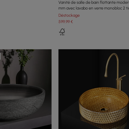
Vanité de salle de bain flottante mode
mm avec lavabo en verre monobloc 2 tir
noir
Déstockage
599
,99
€