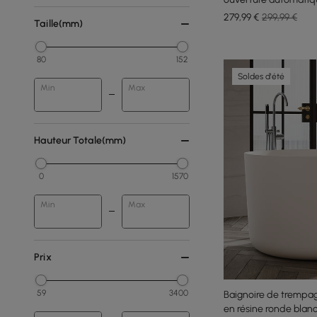
279
,99
€
299,99 €
Taille(mm)
80
152
Soldes d'été
Min
Max
Hauteur Totale(mm)
0
1570
Min
Max
Prix
59
3400
Baignoire de trempa
en résine ronde bla