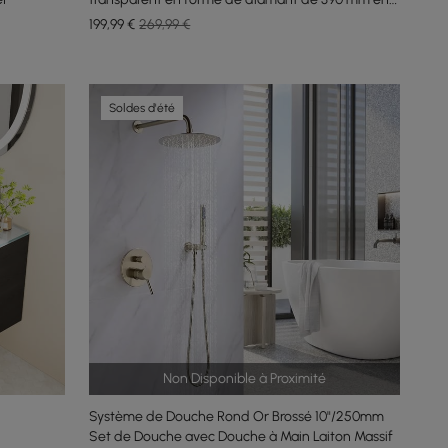
noir
199
,99
€
269,99 €
Soldes d'été
Non Disponible à Proximité
Système de Douche Rond Or Brossé 10"/250mm
Set de Douche avec Douche à Main Laiton Massif