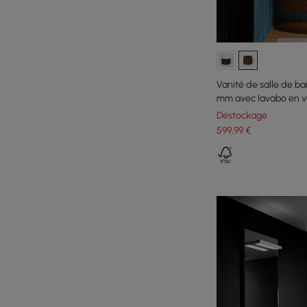
Vanité de salle de b
mm avec lavabo en ve
noyer
Déstockage
599
,99
€