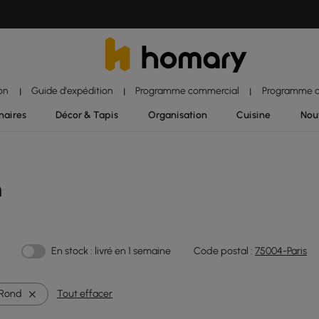
ion
Guide d'expédition
Programme commercial
Programme d'
|
|
|
naires
Décor & Tapis
Organisation
Cuisine
Nou
n
En stock : livré en 1 semaine
Code postal :
75004-Paris
Rond
Tout effacer