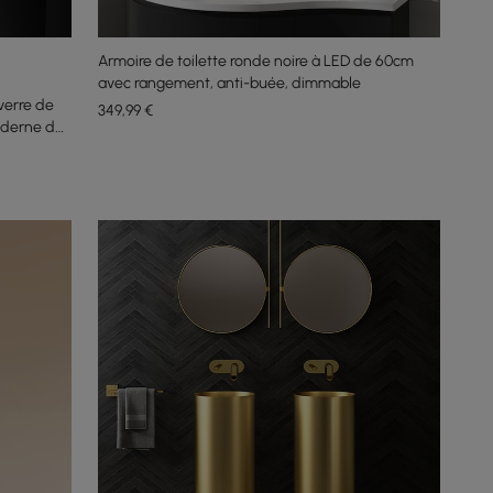
Armoire de toilette ronde noire à LED de 60cm
avec rangement, anti-buée, dimmable
verre de
349
,99
€
oderne de