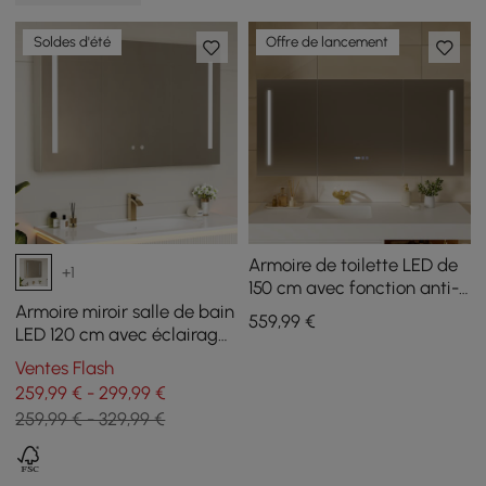
Soldes d'été
Offre de lancement
Armoire de toilette LED de
+1
150 cm avec fonction anti-
buée et éclairage tricolore
Armoire miroir salle de bain
559
,99
€
dimmable
LED 120 cm avec éclairage
et rangements intégrés
Ventes Flash
259,99 € - 299,99 €
259,99 € - 329,99 €