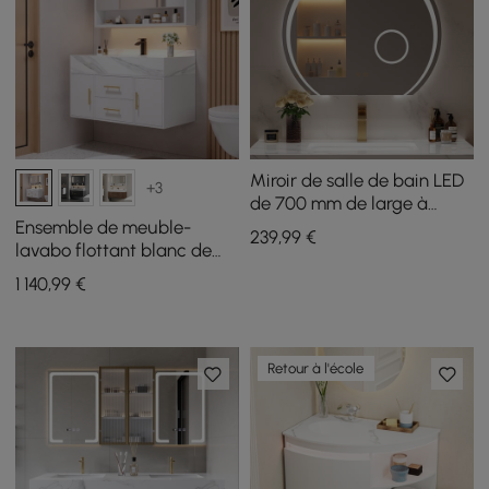
Miroir de salle de bain LED
+3
de 700 mm de large à
intensité variable avec
Ensemble de meuble-
239
,99
€
loupe 3X et antibuée
lavabo flottant blanc de
100 cm avec armoire de
1 140
,99
€
toilette à LED
Retour à l'école