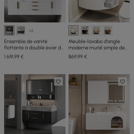
+2
Ensemble de vanité
Meuble-lavabo d'angle
flottante à double évier de
moderne mural simple de
1500 mm avec armoire à
91 cm avec évier, lumière
1 619
,99
€
869
,99
€
pharmacie LED avec
LED, rangement
rangement