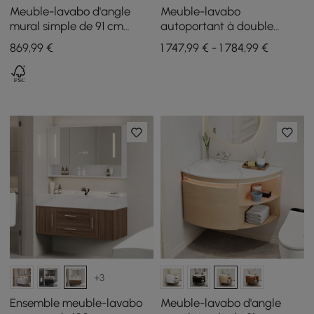
Meuble-lavabo d'angle
Meuble-lavabo
mural simple de 91 cm
autoportant à double
moderne avec lavabo,
vasque de 150 cm avec
869
,99
€
1 747,99 € - 1 784,99 €
lumière LED, rangement
armoire de toilette à LED
avec rangement
+3
Ensemble meuble-lavabo
Meuble-lavabo d'angle