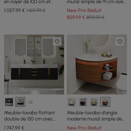
en noyer de 100 cm et
mural simple de 91 cm avec
armoire de toilette à LED
évier, lumière LED,
1 057
,99
€
1 169,99 €
New Prix Réduit
rangement
859
,99
€
899,99 €
+2
Meuble-lavabo flottant
Meuble-lavabo d'angle
double de 150 cm avec
moderne mural simple de
armoire à pharmacie LED
91 cm avec lavabo, lumière
1 747
,99
€
New Prix Réduit