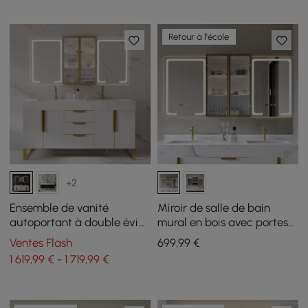
Retour à l'école
+2
Ensemble de vanité
Miroir de salle de bain
autoportant à double évier
mural en bois avec portes
de 1500 mm avec armoire à
pour armoire à pharmacie
Ventes Flash
699
,99
€
pharmacie LED avec
éclairée par LED 1500mm
1 619,99 € - 1 719,99 €
rangement