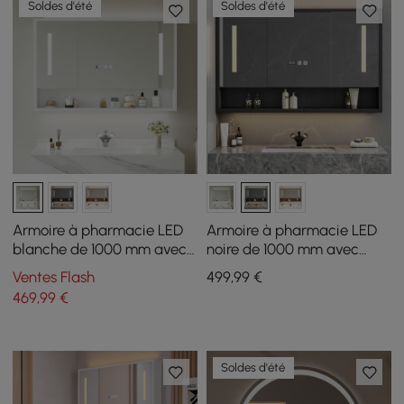
Soldes d'été
Soldes d'été
Armoire à pharmacie LED
Armoire à pharmacie LED
blanche de 1000 mm avec
noire de 1000 mm avec
éclairage réglable,
éclairage réglable,
Ventes Flash
499
,99
€
antibuée et horloge
antibuée et horloge
469
,99
€
numérique
numérique
Soldes d'été