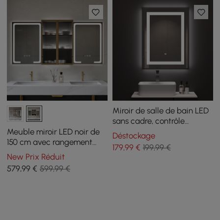
Miroir de salle de bain LED
sans cadre, contrôle
gestuel, antibuée et haut-
Meuble miroir LED noir de
Déstockage
parleur Bluetooth 600 mm
150 cm avec rangement
179
,99
€
199,99 €
x 800 mm
central, intensité variable 3
New Prix Réduit
couleurs et désembuage
579
,99
€
599,99 €