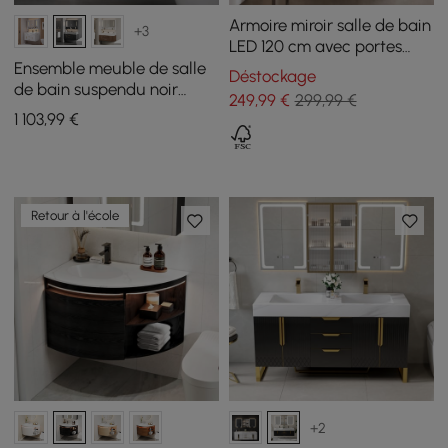
Armoire miroir salle de bain
+3
LED 120 cm avec portes
coulissantes et rangements
Ensemble meuble de salle
Déstockage
de bain suspendu noir
249
,99
€
299,99 €
100cm avec armoire de
1 103
,99
€
toilette LED
Retour à l'école
+2