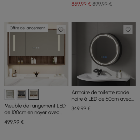
et rangement
LED et rangement
859
,99
€
899,99 €
Offre de lancement
Armoire de toilette ronde
noire à LED de 60cm avec
rangement, anti-buée,
Meuble de rangement LED
349
,99
€
dimmable
de 100cm en noyer avec
éclairage réglable,
499
,99
€
désembueur et horloge
numérique