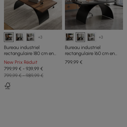
+3
+3
Bureau industriel
Bureau industriel
rectangulaire 180 cm en
rectangulaire 160 cm en
bois finition noyer avec
bois noir avec base en
New Prix Réduit
799
,99
€
base en métal
métal
799,99 € - 939,99 €
799,99 € - 989,99 €