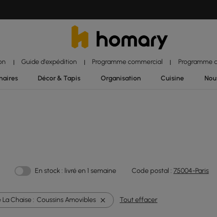
ion
Guide d'expédition
Programme commercial
Programme d'
|
|
|
naires
Décor & Tapis
Organisation
Cuisine
Nou
En stock : livré en 1 semaine
Code postal :
75004-Paris
 La Chaise :
Coussins Amovibles
Tout effacer