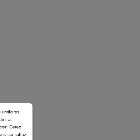
 similaires
licités
rer ! Gérez
ons, consultez