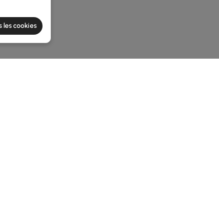
s les cookies
he latest 2 items