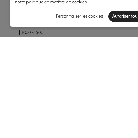
notre
politique en matière de cookies
.
250 - 500
Personnaliser les cookies
Autoriser tou
500 - 1000
1000 - 1500
1500 et plus
Largeur Totale(mm)
35
1620
Min
Max
Profondeur Totale(mm)
32
770
Products in the current category have been updated to show t