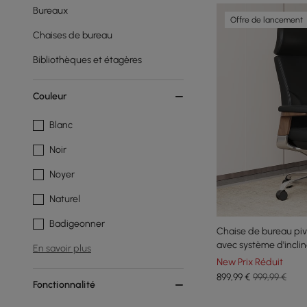
Bureaux
Offre de lancement
Chaises de bureau
Bibliothèques et étagères
Couleur
Blanc
Noir
Noyer
Naturel
Badigeonner
Chaise de bureau pivo
avec système d'incli
En savoir plus
ergonomique
New Prix Réduit
899
,99
€
999,99 €
Fonctionnalité