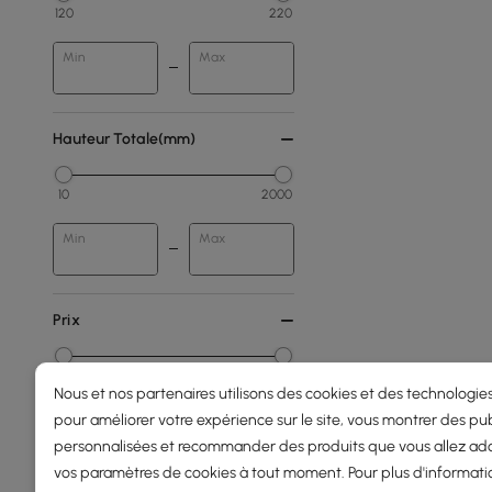
120
220
Min
Max
Hauteur Totale(mm)
10
2000
Min
Max
Prix
189
2800
Nous et nos partenaires utilisons des cookies et des technologies
pour améliorer votre expérience sur le site, vous montrer des pub
Min
Max
personnalisées et recommander des produits que vous allez ado
vos paramètres de cookies à tout moment. Pour plus d'informati
150 - 250