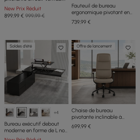
noir avec système
Fauteuil de bureau
New Prix Réduit
d'inclinaison synchrone
ergonomique pivotant en
899
,99
€
999,99 €
ergonomique
simili cuir noir avec
739
,99
€
accents en bois noyer
Soldes d'été
Offre de lancement
Chaise de bureau
+4
pivotante inclinable à
dossier haut en cuir
Bureau exécutif debout
699
,99
€
véritable gris ergonomique
moderne en forme de L noir
de 1815 mm avec armoire
New Prix Réduit