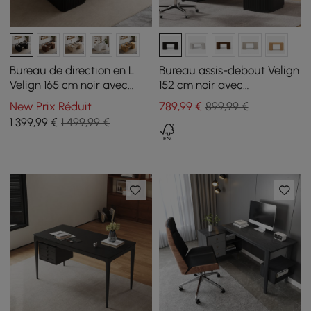
Bureau de direction en L
Bureau assis-debout Velign
Velign 165 cm noir avec
152 cm noir avec
plateau relevable et
rangement à 2 portes
New Prix Réduit
789
,99
€
899,99 €
caisson droit
1 399
,99
€
1 499,99 €