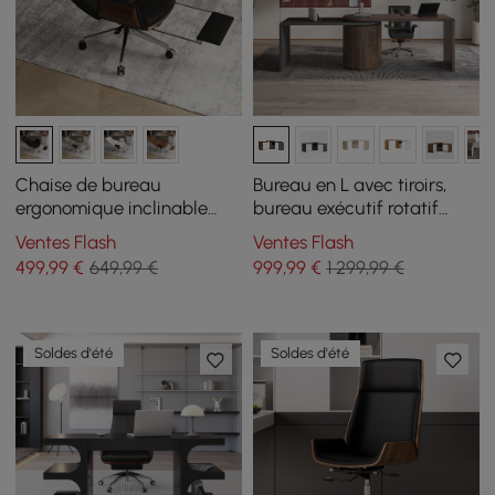
Chaise de bureau
Bureau en L avec tiroirs,
ergonomique inclinable
bureau exécutif rotatif
pivotante haut dossier en
moderne de 59,8 pouces
Ventes Flash
Ventes Flash
simili cuir noir avec repose-
499
,99
€
649,99 €
999
,99
€
1 299,99 €
pieds
Soldes d'été
Soldes d'été