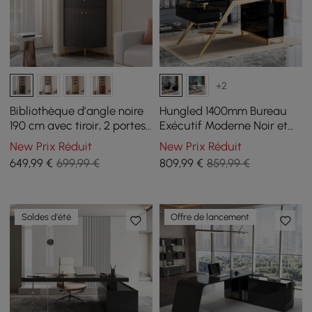
+2
Bibliothèque d’angle noire
Hungled 1400mm Bureau
190 cm avec tiroir, 2 portes
Exécutif Moderne Noir et
et étagère réglable
Doré avec Classeur de
New Prix Réduit
New Prix Réduit
Rangement
649
,99
€
699,99 €
809
,99
€
859,99 €
Soldes d'été
Offre de lancement