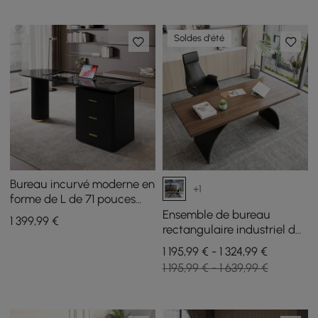
Soldes d'été
Bureau incurvé moderne en
+1
forme de L de 71 pouces
avec plateau en pierre
Ensemble de bureau
1 399
,99
€
frittée
rectangulaire industriel de
1800 mm et chaise de
1 195,99 € - 1 324,99 €
bureau inclinable en cuir
1 195,99 € - 1 639,99 €