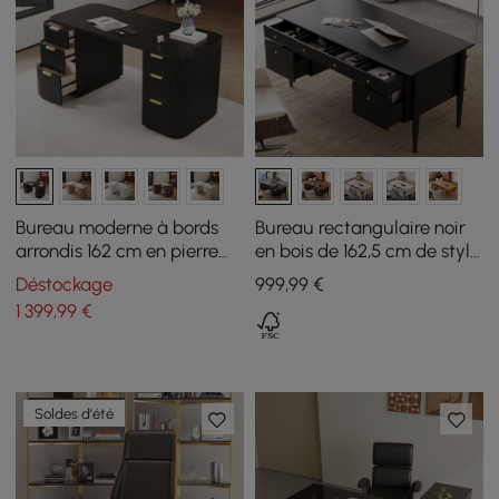
Bureau moderne à bords
Bureau rectangulaire noir
arrondis 162 cm en pierre
en bois de 162,5 cm de style
frittée noir mat et noir avec
moderne du milieu du
Déstockage
999
,99
€
double rangement
siècle avec 6 tiroirs
1 399
,99
€
Soldes d'été