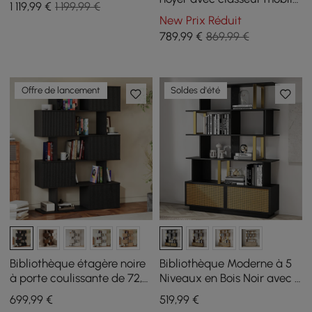
1 119
,99
€
1 199,99 €
pour télétravail, 150 cm
New Prix Réduit
789
,99
€
869,99 €
Offre de lancement
Soldes d'été
Bibliothèque étagère noire
Bibliothèque Moderne à 5
à porte coulissante de 72,8
Niveaux en Bois Noir avec 2
po, 5 étagères, haute
Portes et Finition Dorée
699
,99
€
519
,99
€
bibliothèque, grand