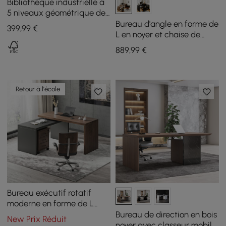
Bibliothèque industrielle à
5 niveaux géométrique de
forme incurvée en noyer et
Bureau d'angle en forme de
399
,99
€
noir rotatif
L en noyer et chaise de
bureau en similicuir noir
889
,99
€
Retour à l'école
Bureau exécutif rotatif
moderne en forme de L
avec classeur mobile (1520
Bureau de direction en bois
New Prix Réduit
mm)
noyer avec classeur mobile