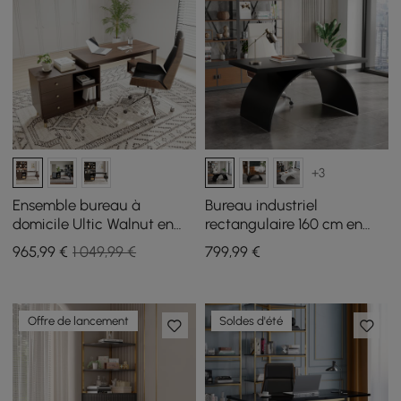
+3
Ensemble bureau à
Bureau industriel
domicile Ultic Walnut en
rectangulaire 160 cm en
forme de L et chaise de
bois noir avec base en
965
,99
€
1 049,99 €
799
,99
€
bureau en similicuir avec
métal
roulettes
Offre de lancement
Soldes d'été