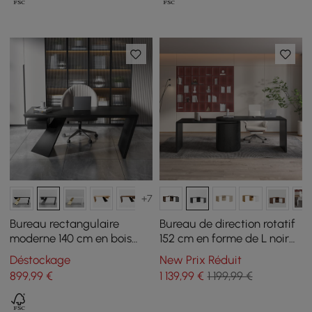
+7
Bureau rectangulaire
Bureau de direction rotatif
moderne 140 cm en bois
152 cm en forme de L noir
d’hévéa noir avec tiroir
avec tiroirs
Déstockage
New Prix Réduit
899
,99
€
1 139
,99
€
1 199,99 €