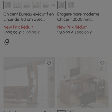
+5
Chicent Bureau exécutif en
Étagère noire moderne
L noir de 180 cm avec
Chicent 2000 mm,
retour à gauche
bibliothèque standard à 4
New Prix Réduit
New Prix Réduit
niveaux avec rangement
1 999
,99
€
2 199,99 €
1 169
,99
€
1 299,99 €
riche