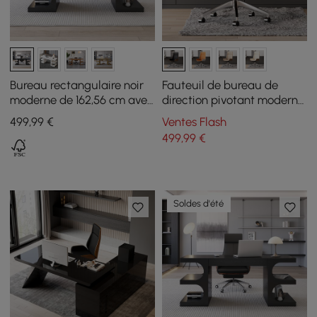
Bureau rectangulaire noir
Fauteuil de bureau de
moderne de 162,56 cm avec
direction pivotant moderne
rangement
en similicuir noir avec
499
,99
€
Ventes Flash
hauteur réglable
499
,99
€
Soldes d'été