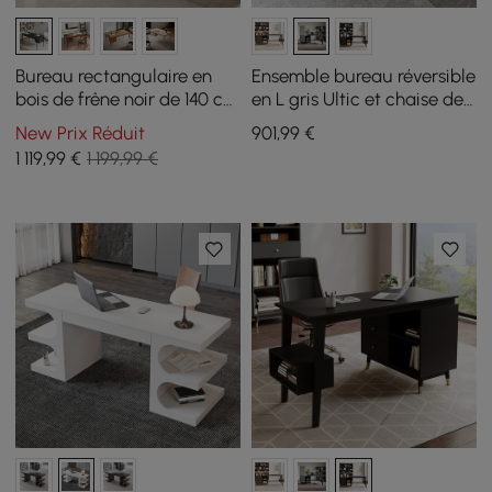
Bureau rectangulaire en
Ensemble bureau réversible
bois de frêne noir de 140 cm
en L gris Ultic et chaise de
de style Mid-Century
bureau en similicuir avec
New Prix Réduit
901
,99
€
Modern avec 3 tiroirs
roulettes
1 119
,99
€
1 199,99 €