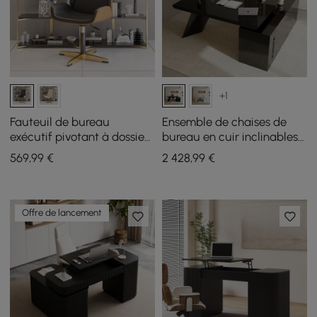
+1
Fauteuil de bureau
Ensemble de chaises de
exécutif pivotant à dossier
bureau en cuir inclinables
haut en cuir PU noir avec
noires en forme de L pour
569
,99
€
2 428
,99
€
hauteur réglable
main gauche (1800 mm)
Offre de lancement