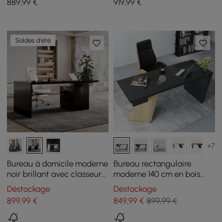
889
,99
€
919
,99
€
similicuir noir
haut
Soldes d'été
+7
Bureau à domicile moderne
Bureau rectangulaire
noir brillant avec classeur
moderne 140 cm en bois
mobile (1520 mm)
d’hévéa noir avec tiroir et
Déstockage
Déstockage
base dorée
899
,99
€
849
,99
€
899,99 €