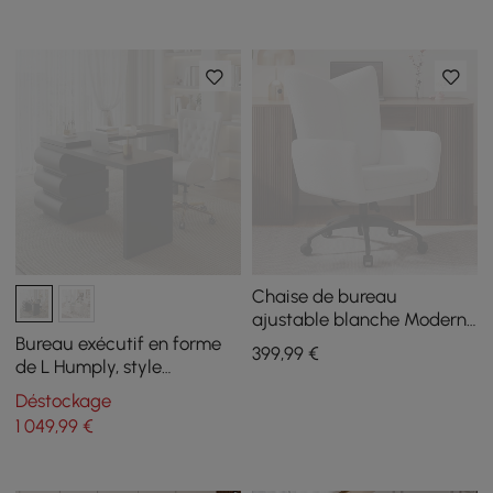
Chaise de bureau
ajustable blanche Modern
Boucle
Bureau exécutif en forme
399
,99
€
de L Humply, style
minimaliste moderne,
Déstockage
solide, 1520 mm
1 049
,99
€