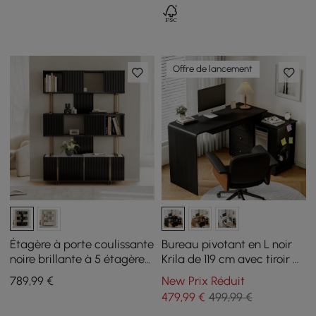
rangement
Offre de lancement
Étagère à porte coulissante
Bureau pivotant en L noir
noire brillante à 5 étagères,
Krila de 119 cm avec tiroir à
étagère à livres haute,
clavier
789
,99
€
New Prix Réduit
rangement riche, 170 cm
479
,99
€
499,99 €