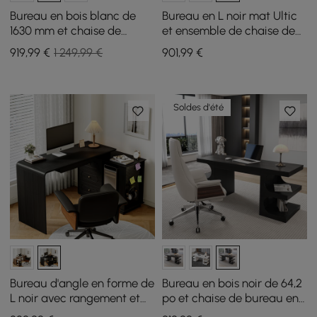
Bureau en bois blanc de
Bureau en L noir mat Ultic
1630 mm et chaise de
et ensemble de chaise de
bureau en cuir noir avec
bureau en similicuir avec
919
,99
€
1 249,99 €
901
,99
€
dossier haut
roulettes
Soldes d'été
Bureau d'angle en forme de
Bureau en bois noir de 64,2
L noir avec rangement et
po et chaise de bureau en
chaise de bureau en
cuir blanc avec dossier