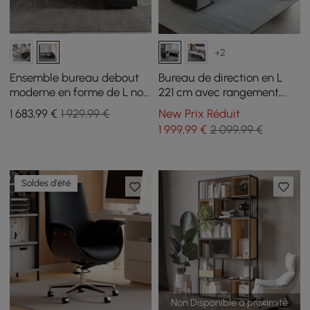
+2
Ensemble bureau debout
Bureau de direction en L
moderne en forme de L noir
221 cm avec rangement,
et chaise de bureau en cuir
retour à droite
1 683
,99
€
1 929,99 €
New Prix Réduit
kaki (1815 mm)
1 999
,99
€
2 099,99 €
Soldes d'été
Non Disponible à proximité