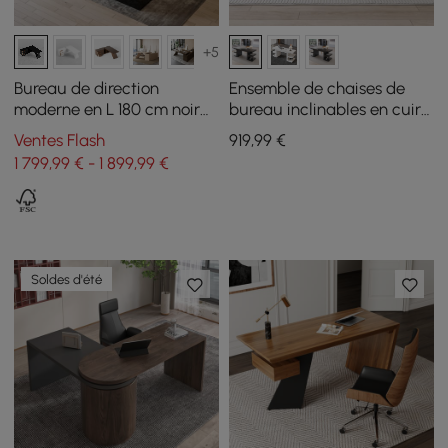
+5
Bureau de direction
Ensemble de chaises de
moderne en L 180 cm noir
bureau inclinables en cuir
avec retour à gauche
pour bureau en bois noir
Ventes Flash
919
,99
€
1630 mm
1 799,99 € - 1 899,99 €
Soldes d'été