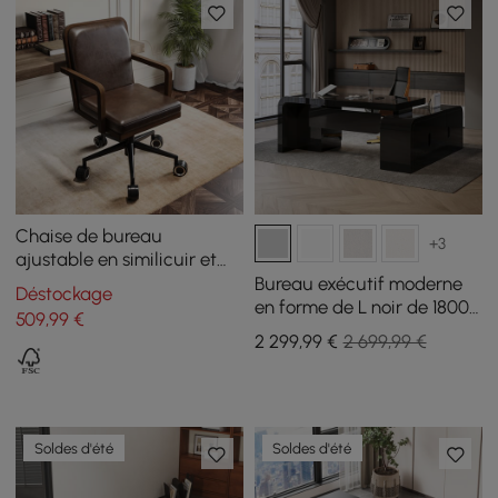
Chaise de bureau
+3
ajustable en similicuir et
bois du milieu du siècle
Bureau exécutif moderne
Déstockage
en forme de L noir de 1800
509
,99
€
mm pour main gauche et
2 299
,99
€
2 699,99 €
chaise de bureau
inclinable en cuir
Soldes d'été
Soldes d'été