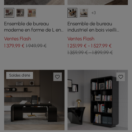
+3
Ensemble de bureau
Ensemble de bureau
moderne en forme de L en
industriel en bois vieilli
noyer et fauteuil de bureau
avec chaise de bureau en
Ventes Flash
Ventes Flash
pivotant réglable en cuir
similicuir noir (1600 mm)
1 379
,99
€
1 949,99 €
1 251,99 € - 1 527,99 €
1 359,99 € - 1 899,99 €
Soldes d'été