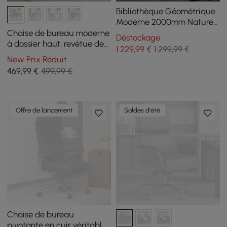
Bibliothèque Géométrique
Moderne 2000mm Naturel
et Noir
Chaise de bureau moderne
Déstockage
à dossier haut, revêtue de
1 229
,99
€
1 299,99 €
cuir PU noir
New Prix Réduit
469
,99
€
499,99 €
Offre de lancement
Soldes d'été
Chaise de bureau
pivotante en cuir véritable