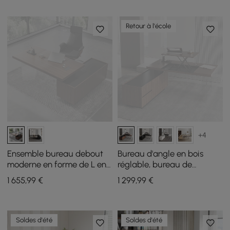
Retour à l'école
+4
Ensemble bureau debout
Bureau d'angle en bois
moderne en forme de L en
réglable, bureau de
noyer et chaise de bureau
direction moderne 180 cm
1 655
,99
€
1 299
,99
€
inclinable en cuir (71,5
en forme de L
pouces)
Soldes d'été
Soldes d'été