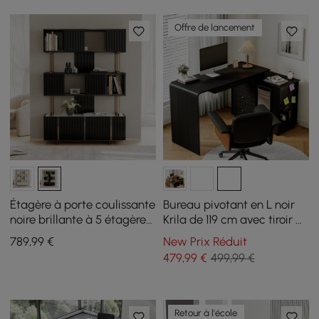
Offre de lancement
Étagère à porte coulissante
Bureau pivotant en L noir
noire brillante à 5 étagères,
Krila de 119 cm avec tiroir à
étagère à livres haute,
clavier
789
,99
€
New Prix Réduit
rangement riche, 170 cm
479
,99
€
499,99 €
Retour à l'école