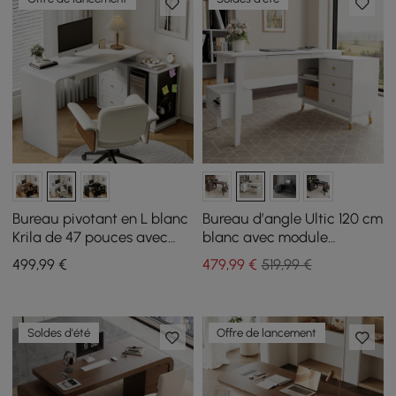
Bureau pivotant en L blanc
Bureau d’angle Ultic 120 cm
Krila de 47 pouces avec
blanc avec module
tiroir à clavier
pivotant et rangement
499
,99
€
479
,99
€
519,99 €
Soldes d'été
Offre de lancement