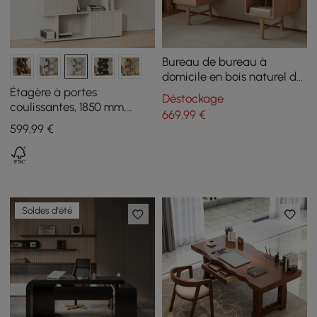
Bureau de bureau à
domicile en bois naturel de
style mi-siècle de 1400 mm
Étagère à portes
Déstockage
avec 3 tiroirs
coulissantes, 1850 mm,
669
,99
€
blanc lavé, étagère à 5
599
,99
€
étagères, grande étagère
de rangement
Soldes d'été