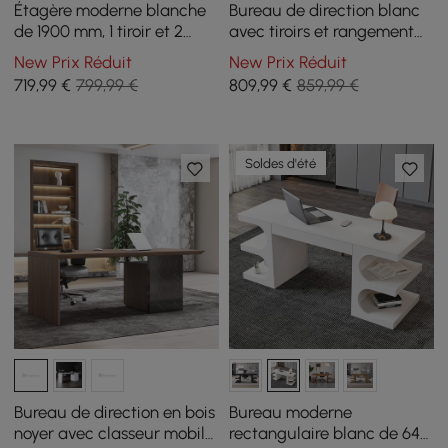
Étagère moderne blanche
Bureau de direction blanc
de 1900 mm, 1 tiroir et 2
avec tiroirs et rangement
portes, étagère à livres
140 cm, bureau à domicile
New Prix Réduit
New Prix Réduit
haute en bois
719
,99
€
799,99 €
809
,99
€
859,99 €
Soldes d'été
Bureau de direction en bois
Bureau moderne
noyer avec classeur mobile
rectangulaire blanc de 64