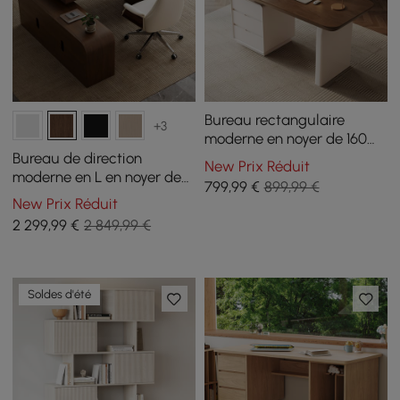
Bureau rectangulaire
+3
moderne en noyer de 160
cm avec station de charge
Bureau de direction
New Prix Réduit
et rangement
moderne en L en noyer de
799
,99
€
899,99 €
70,9" avec fauteuil de
New Prix Réduit
bureau inclinable en cuir
2 299
,99
€
2 849,99 €
(gauche)
Soldes d'été