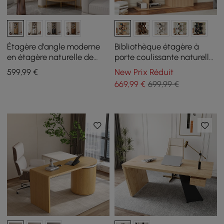
Étagère d'angle moderne
Bibliothèque étagère à
en étagère naturelle de
porte coulissante naturelle
190,5 cm avec tiroir et
de 72,8" avec 5 étagères
599
,99
€
New Prix Réduit
armoire à 2 portes
hautes et un rangement
669
,99
€
699,99 €
riche