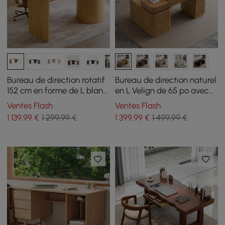
Bureau de direction rotatif
Bureau de direction naturel
152 cm en forme de L blanc
en L Velign de 65 po avec
et naturel avec tiroirs
armoire latérale droite
Ventes Flash
Ventes Flash
1 139
,99
€
1 299,99 €
1 399
,99
€
1 499,99 €