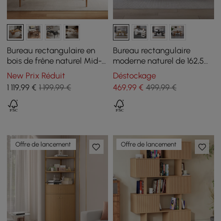
Bureau rectangulaire en
Bureau rectangulaire
bois de frêne naturel Mid-
moderne naturel de 162,5
Century Modern de 140 cm
cm avec rangement
New Prix Réduit
Déstockage
avec 3 tiroirs
1 119
,99
€
1 199,99 €
469
,99
€
499,99 €
Offre de lancement
Offre de lancement