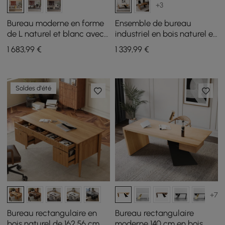
+3
Bureau moderne en forme
Ensemble de bureau
de L naturel et blanc avec
industriel en bois naturel et
ensemble de chaises de
de chaise de bureau en
1 683
,99
€
1 339
,99
€
bureau à domicile
cuir (1400 mm)
rembourrées blanc cassé
Soldes d'été
+7
Bureau rectangulaire en
Bureau rectangulaire
bois naturel de 162,56 cm
moderne 140 cm en bois