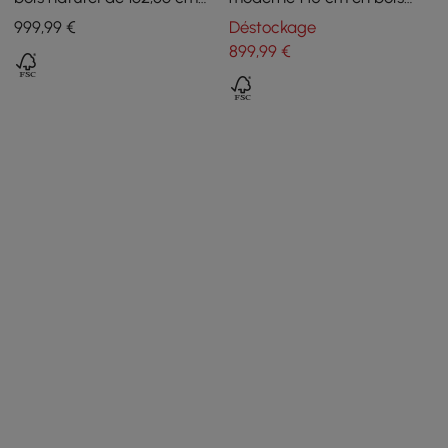
de style Mid-Century
d’hévéa finition naturelle
999
,99
€
Déstockage
Modern avec 6 tiroirs
avec tiroir
899
,99
€