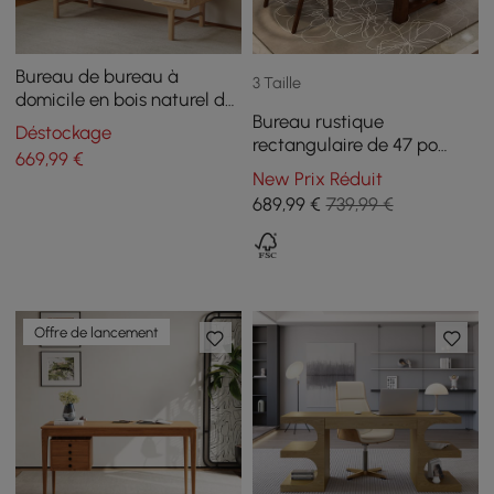
Bureau de bureau à
3 Taille
domicile en bois naturel de
Bureau rustique
style mi-siècle de 1400 mm
Déstockage
rectangulaire de 47 po
avec 3 tiroirs
669
,99
€
(119,38 cm) en bois d'hévéa
New Prix Réduit
naturel avec rangement à
689
,99
€
739,99 €
tiroirs
Offre de lancement