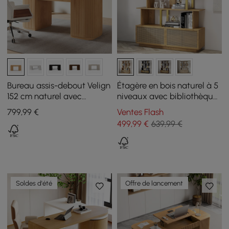
Bureau assis-debout Velign
Étagère en bois naturel à 5
152 cm naturel avec
niveaux avec bibliothèque
rangement à 2 portes
moderne à 2 portes en
799
,99
€
Ventes Flash
finition dorée
499
,99
€
639,99 €
Soldes d'été
Offre de lancement