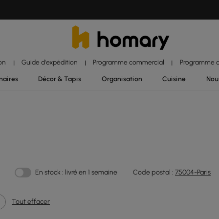
ion
Guide d'expédition
Programme commercial
Programme d'
|
|
|
naires
Décor & Tapis
Organisation
Cuisine
Nou
En stock : livré en 1 semaine
Code postal :
75004-Paris
Tout effacer