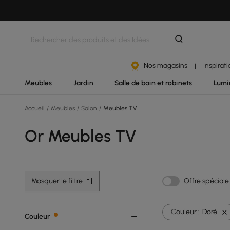
Nos magasins
Inspirat
|
Meubles
Jardin
Salle de bain et robinets
Lumi
Accueil
/
Meubles
/
Salon
/
Meubles TV
Or Meubles TV
Masquer le filtre
Offre spéciale
Couleur :
Doré
Couleur