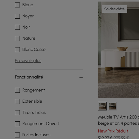
Blanc
Soldes d'été
Noyer
Noir
Naturel
Blanc Cassé
En savoir plus
Fonctionnalité
Rangement
Extensible
Tiroirs Inclus
Meuble TV Artis 200 
beige et or, 4 portes
Rangement Ouvert
New Prix Réduit
Portes Incluses
919
,99
€
999,99 €