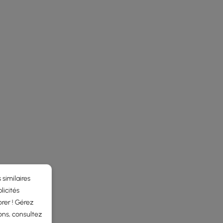
 similaires
licités
rer ! Gérez
ons, consultez