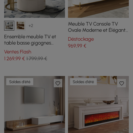
Meuble TV Console TV
+2
Ovale Moderne et Élégante
de 2200mm avec Tiroirs et
Ensemble meuble TV et
Déstockage
Portes Blanc
table basse gigognes
969
,99
€
Grovyn
Ventes Flash
1 269
,99
€
1 799,99 €
Soldes d'été
Soldes d'été