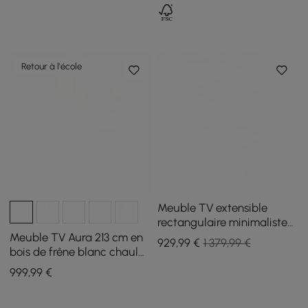
Retour à l'école
Meuble TV extensible
rectangulaire minimaliste
blanc et noyer et ensemble
Meuble TV Aura 213 cm en
929
,99
€
1 379,99 €
de table basse relevable
bois de frêne blanc chaulé
avec plateau en pierre
999
,99
€
frittée