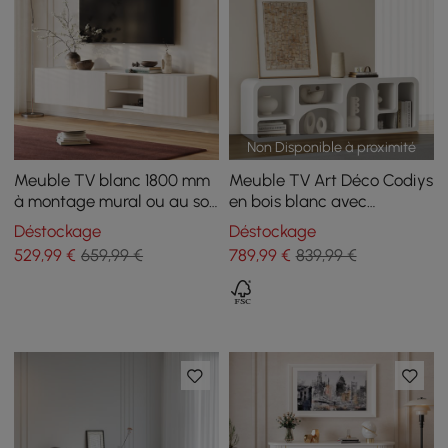
Non Disponible à proximité
Meuble TV blanc 1800 mm
Meuble TV Art Déco Codiys
à montage mural ou au sol
en bois blanc avec
avec tiroirs
étagères pour téléviseur
Déstockage
Déstockage
jusqu'à 1778 mm
529
,99
€
659,99 €
789
,99
€
839,99 €