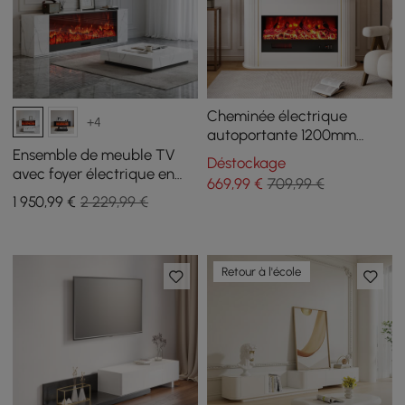
Cheminée électrique
+4
autoportante 1200mm
1500W, 5 vitesses, effet de
Ensemble de meuble TV
Déstockage
flamme LED 3D réglable
avec foyer électrique en
669
,99
€
709,99 €
pierre frittée de 79" et table
1 950
,99
€
2 229,99 €
basse
Retour à l'école