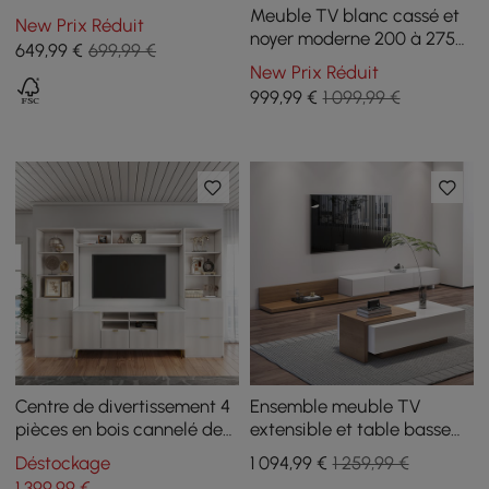
placage de noyer en blanc
Meuble TV blanc cassé et
New Prix Réduit
avec 4 tiroirs
noyer moderne 200 à 275
649
,99
€
699,99 €
cm, extensible, avec 4
New Prix Réduit
tiroirs
999
,99
€
1 099,99 €
Centre de divertissement 4
Ensemble meuble TV
pièces en bois cannelé de
extensible et table basse
2900 mm avec étagère,
Crator
Déstockage
1 094
,99
€
1 259,99 €
meuble TV blanc
1 399
,99
€