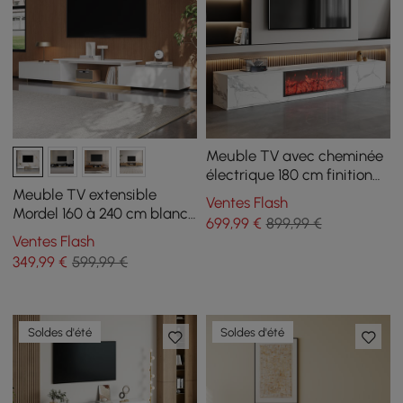
Meuble TV avec cheminée
électrique 180 cm finition
effet marbre et 2 tiroirs
Meuble TV extensible
Ventes Flash
Mordel 160 à 240 cm blanc
699
,99
€
899,99 €
avec rangement
Ventes Flash
349
,99
€
599,99 €
Soldes d'été
Soldes d'été