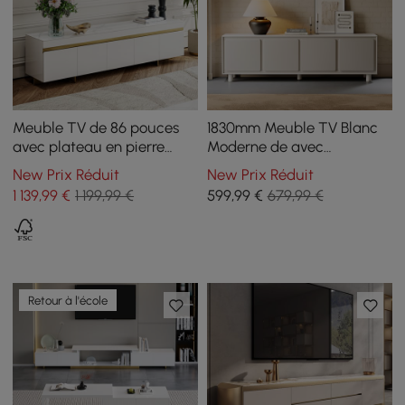
Meuble TV de 86 pouces
1830mm Meuble TV Blanc
avec plateau en pierre
Moderne de avec
frittée blanche et 4 tiroirs
Rangement pour
New Prix Réduit
New Prix Réduit
Téléviseur de 1650 à
1 139
,99
€
1 199,99 €
599
,99
€
679,99 €
1900mm
Retour à l'école