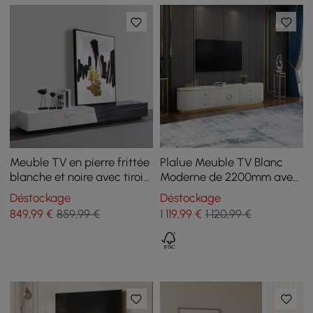
Meuble TV en pierre frittée
Plalue Meuble TV Blanc
blanche et noire avec tiroir
Moderne de 2200mm avec
Console multimédia pour
4 Tiroirs TV Stand
Déstockage
Déstockage
téléviseur jusqu'à 2159 mm
849
,99
€
859,99 €
1 119
,99
€
1 120,99 €