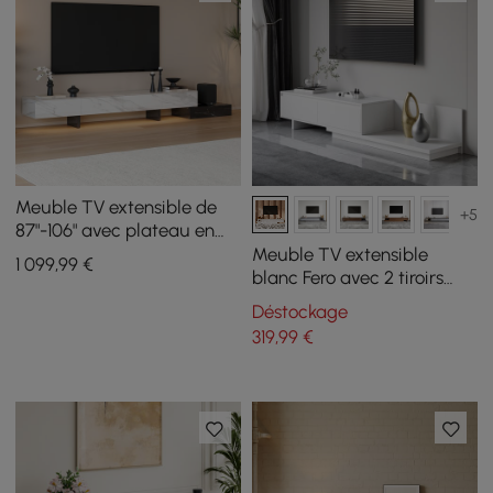
Meuble TV extensible de
+5
87"-106" avec plateau en
pierre frittée et 5 tiroirs
Meuble TV extensible
1 099
,99
€
blanc Fero avec 2 tiroirs
(1200 mm-2000 mm)
Déstockage
319
,99
€