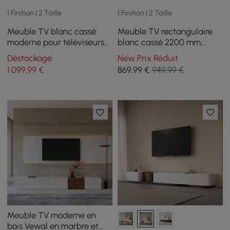
1 Finition | 2 Taille
1 Finition | 2 Taille
Meuble TV blanc cassé
Meuble TV rectangulaire
moderne pour téléviseurs
blanc cassé 2200 mm,
2159 mm avec 4 tiroirs et
console multimédia avec 4
Déstockage
New Prix Réduit
portes en MDF
tiroirs et portes
1 099
,99
€
869
,99
€
949,99 €
Meuble TV moderne en
bois Vewal en marbre et