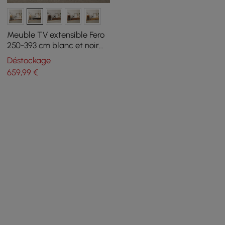
Meuble TV extensible Fero
250-393 cm blanc et noir
avec bibliothèque et LED
Déstockage
659
,99
€