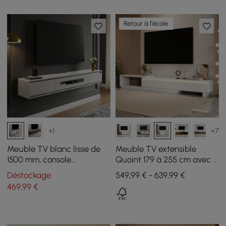
Retour à l'école
+1
+7
Meuble TV blanc lisse de
Meuble TV extensible
1500 mm, console
Quoint 179 à 255 cm avec 3
multimédia flottante
tiroirs et éclairage LED
Déstockage
549,99 € - 639,99 €
postmoderne minimaliste
469
,99
€
avec rangement