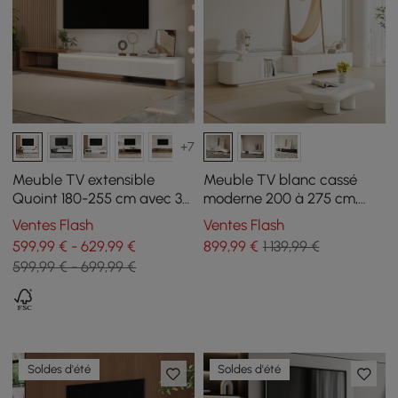
+7
Meuble TV extensible
Meuble TV blanc cassé
Quoint 180-255 cm avec 3
moderne 200 à 275 cm,
tiroirs et LED
extensible, avec 4 tiroirs
Ventes Flash
Ventes Flash
599,99 € - 629,99 €
899
,99
€
1 139,99 €
599,99 € - 699,99 €
Soldes d'été
Soldes d'été