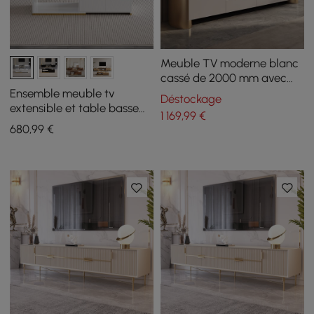
Meuble TV moderne blanc
cassé de 2000 mm avec
dessus en pierre frittée
Ensemble meuble tv
Déstockage
avec rangement
extensible et table basse
1 169
,99
€
Mordel blanc brillant
680
,99
€