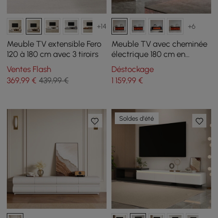
+14
+6
Meuble TV extensible Fero
Meuble TV avec cheminée
120 à 180 cm avec 3 tiroirs
électrique 180 cm en
placage marbre avec
Ventes Flash
Déstockage
télécommande
369
,99
€
439,99 €
1 159
,99
€
Soldes d'été