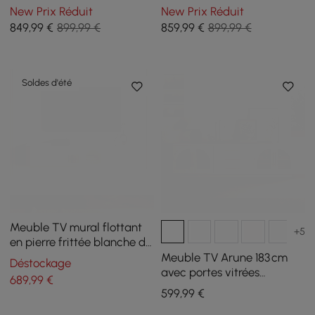
Tiroirs Plateau en Verre
et 2 tiroirs
New Prix Réduit
New Prix Réduit
Trempé
849
,99
€
899,99 €
859
,99
€
899,99 €
Soldes d'été
Meuble TV mural flottant
+5
en pierre frittée blanche de
1800 mm
Meuble TV Arune 183 cm
Déstockage
avec portes vitrées
689
,99
€
arquées, blanc chaulé,
599
,99
€
avec LED