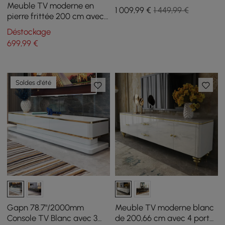
basse gigogne
Meuble TV moderne en
1 009
,99
€
1 449,99 €
pierre frittée 200 cm avec
4 tiroirs
Déstockage
699
,99
€
Soldes d'été
Gapn 78.7"/2000mm
Meuble TV moderne blanc
Console TV Blanc avec 3
de 200,66 cm avec 4 portes