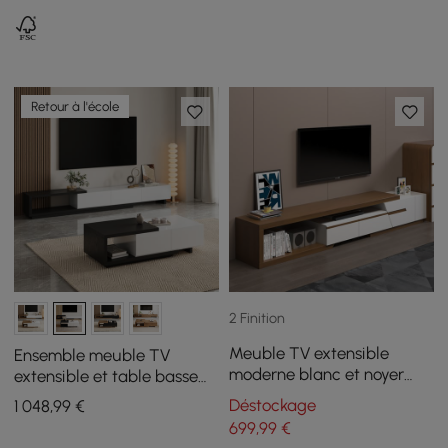
Retour à l'école
2 Finition
Meuble TV extensible
Ensemble meuble TV
moderne blanc et noyer
extensible et table basse
avec rangement, étagère
Quoint
Déstockage
1 048
,99
€
et tiroir
699
,99
€