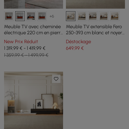
+6
Meuble TV avec cheminée
Meuble TV extensible Fero
électrique 220 cm en pierre
250-393 cm blanc et noyer
frittée avec télécommande
avec bibliothèque et LED
New Prix Réduit
Déstockage
1 319,99 € - 1 419,99 €
649
,99
€
1 359,99 € - 1 499,99 €