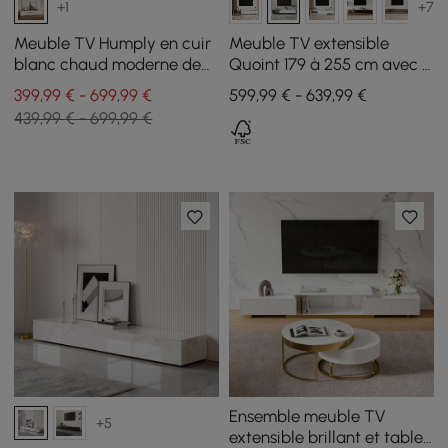
+1
+7
Meuble TV Humply en cuir
Meuble TV extensible
blanc chaud moderne de
Quoint 179 à 255 cm avec 3
2000 mm avec console
tiroirs et éclairage LED
399,99 € - 699,99 €
599,99 € - 639,99 €
multimédia à 8 tiroirs
439,99 € - 699,99 €
Ensemble meuble TV
+5
extensible brillant et table