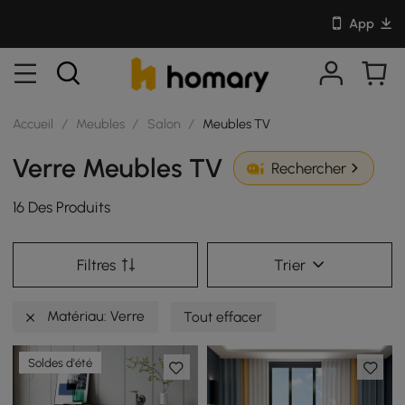
App
Accueil
/
Meubles
/
Salon
/
Meubles TV
Verre Meubles TV
Rechercher
16 Des Produits
Filtres
Trier
Matériau: Verre
Tout effacer
Soldes d'été