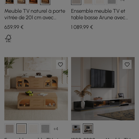
Meuble TV naturel à porte
Ensemble meuble TV et
vitrée de 201 cm avec
table basse Arune avec
rangement et LED
portes cintrées en verre
659
,99
€
1 089
,99
€
rangement et éclairage
LED
+4