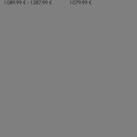
1 089,99 € - 1 287,99 €
1 079
,99
€
rangement et éclairage
rangement et éclairage
LED
LED