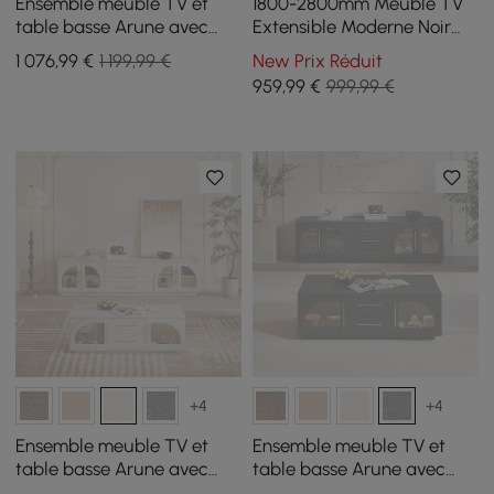
Ensemble meuble TV et
1800-2800mm Meuble TV
table basse Arune avec
Extensible Moderne Noir
portes cintrées en verre
Console Multimédia à Porte
1 076
,99
€
1 199,99 €
New Prix Réduit
rangement et éclairage
Vitrée avec Eclairage LED
959
,99
€
999,99 €
LED
et Tiroir
+4
+4
Ensemble meuble TV et
Ensemble meuble TV et
table basse Arune avec
table basse Arune avec
portes cintrées en verre
portes cintrées en verre