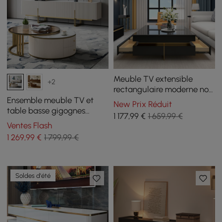
Meuble TV extensible
+2
rectangulaire moderne noir
brillant et ensemble de
Ensemble meuble TV et
New Prix Réduit
table basse carrée avec
table basse gigognes
1 177
,99
€
1 659,99 €
tiroirs
Grovyn
Ventes Flash
1 269
,99
€
1 799,99 €
Soldes d'été