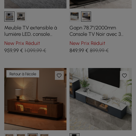
Meuble TV extensible à
Gapn 78.7"/2000mm
lumière LED, console
Console TV Noir avec 3
multimédia de sol kaki
Tiroirs Plateau en Verre
New Prix Réduit
New Prix Réduit
avec porte vitrée et tiroirs
Trempé
959
,99
€
1 099,99 €
849
,99
€
899,99 €
Retour à l'école