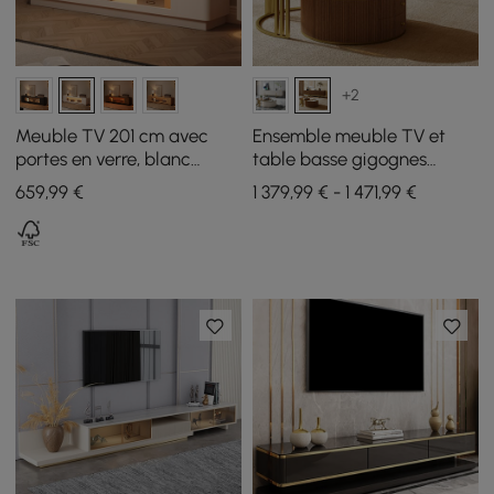
+2
Meuble TV 201 cm avec
Ensemble meuble TV et
portes en verre, blanc
table basse gigognes
chaud, avec rangement et
Grovyn avec plateau en
659
,99
€
1 379,99 € - 1 471,99 €
LED
pierre frittée