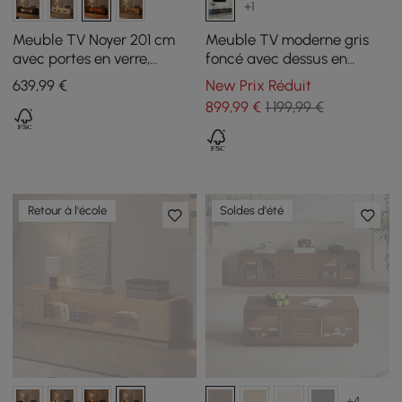
+1
Meuble TV Noyer 201 cm
Meuble TV moderne gris
avec portes en verre,
foncé avec dessus en
rangement et LED
pierre, 4 tiroirs, portes
639
,99
€
New Prix Réduit
vitrées, console multimédia,
899
,99
€
1 199,99 €
grande
Retour à l'école
Soldes d'été
+4