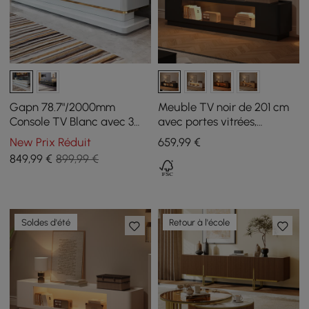
Gapn 78.7"/2000mm
Meuble TV noir de 201 cm
Console TV Blanc avec 3
avec portes vitrées,
Tiroirs Plateau en Verre
rangements et LED
New Prix Réduit
659
,99
€
Trempé
849
,99
€
899,99 €
Soldes d'été
Retour à l'école