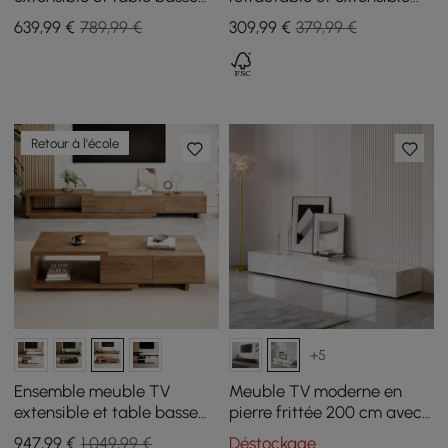
Mordel en noyer brillant
Fero à 2 tiroirs en noyer et
639
,99
€
789,99 €
309
,99
€
379,99 €
gris jusqu'à 2000 mm
Retour à l'école
+5
Ensemble meuble TV
Meuble TV moderne en
extensible et table basse
pierre frittée 200 cm avec
Quoint
4 tiroirs
947
,99
€
1 049,99 €
Déstockage