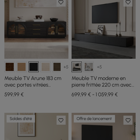
+5
+5
Meuble TV Arune 183 cm
Meuble TV moderne en
avec portes vitrées
pierre frittée 220 cm avec
arquées, noir, avec
4 tiroirs
599
,99
€
699,99 € - 1 059,99 €
rangement et LED
Soldes d'été
Offre de lancement