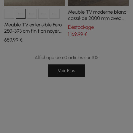
Meuble TV moderne blanc
cassé de 2000 mm avec
dessus en pierre frittée
Meuble TV extensible Fero
Déstockage
avec rangement
250-393 cm finition noyer
1 169
,99
€
avec bibliothèque et LED
659
,99
€
Affichage de 60 articles sur 105
Voir Plus