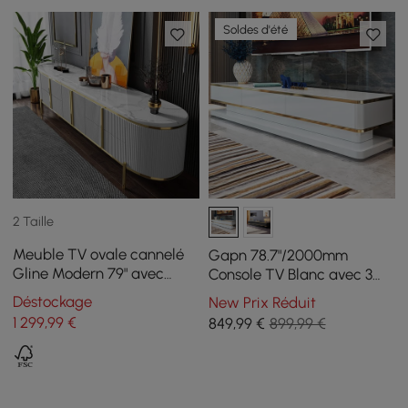
Soldes d'été
2 Taille
Meuble TV ovale cannelé
Gapn 78.7"/2000mm
Gline Modern 79" avec
Console TV Blanc avec 3
plateau en marbre et tiroirs
Tiroirs Plateau en Verre
Déstockage
New Prix Réduit
Trempé
1 299
,99
€
849
,99
€
899,99 €