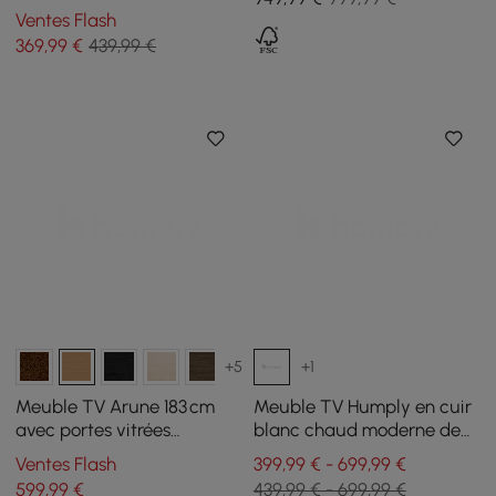
téléviseurs jusqu'à 1905
Ventes Flash
mm
369
,99
€
439,99 €
+5
+1
Meuble TV Arune 183 cm
Meuble TV Humply en cuir
avec portes vitrées
blanc chaud moderne de
arquées, naturel, avec
2000 mm avec console
Ventes Flash
399,99 € - 699,99 €
rangement et LED
multimédia à 8 tiroirs
599
,99
€
439,99 € - 699,99 €