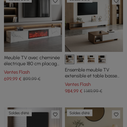
Meuble TV avec cheminée
électrique 180 cm placage
marbre et 2 tiroirs
Ensemble meuble TV
Ventes Flash
extensible et table basse
699
,99
€
899,99 €
Quoint
Ventes Flash
984
,99
€
1 149,99 €
Soldes d'été
Soldes d'été