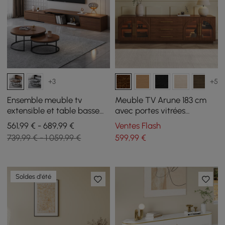
+3
+5
Ensemble meuble tv
Meuble TV Arune 183 cm
extensible et table basse
avec portes vitrées
emboîtable Fero en noyer
arquées, noyer, avec
561,99 € - 689,99 €
Ventes Flash
rangement et LED
739,99 € - 1 059,99 €
599
,99
€
Soldes d'été