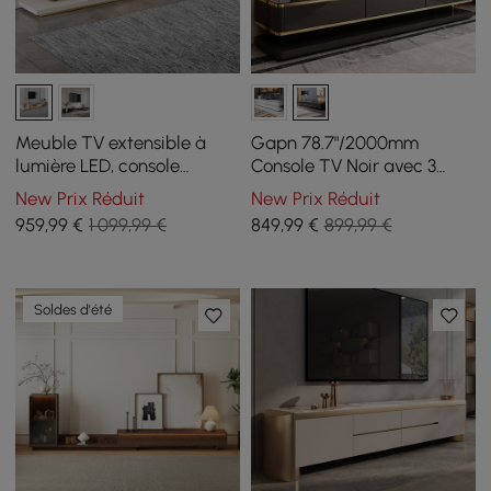
Meuble TV extensible à
Gapn 78.7"/2000mm
lumière LED, console
Console TV Noir avec 3
multimédia de sol kaki
Tiroirs Plateau en Verre
New Prix Réduit
New Prix Réduit
avec porte vitrée et tiroirs
Trempé
959
,99
€
1 099,99 €
849
,99
€
899,99 €
Soldes d'été