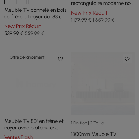
rectangulaire moderne noir
brillant et ensemble de
Meuble TV cannelé en bois
New Prix Réduit
table basse carrée avec
de frêne et noyer de 183 cm
1 177
,99
€
1 659,99 €
tiroirs
avec rangement
New Prix Réduit
539
,99
€
559,99 €
Offre de lancement
Meuble TV 80" en frêne et
1 Finition | 2 Taille
noyer avec plateau en
1800mm Meuble TV
pierre frittée, tiroirs et LED
Ventes Flash