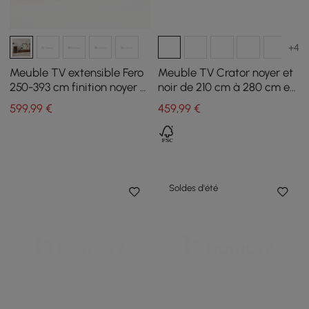
+4
Meuble TV extensible Fero
Meuble TV Crator noyer et
250-393 cm finition noyer et
noir de 210 cm à 280 cm en
gris avec bibliothèque et
bois de frêne, extensible,
599
,99
€
459
,99
€
LED
avec 3 tiroirs
Soldes d'été