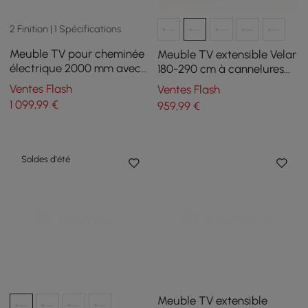
2 Finition | 1 Spécifications
Meuble TV pour cheminée
Meuble TV extensible Velar
électrique 2000 mm avec
180-290 cm à cannelures
télécommande
avec plateau pierre frittée
Ventes Flash
Ventes Flash
et 3 tiroirs
1 099
,99
€
959
,99
€
Soldes d'été
Meuble TV extensible