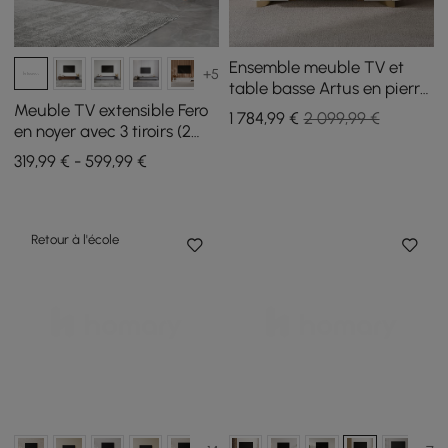
Ensemble meuble TV et
+5
table basse Artus en pierre
frittée
Meuble TV extensible Fero
1 784
,99
€
2 099,99 €
en noyer avec 3 tiroirs (2
000 mm à 3 600 mm)
319,99 € - 599,99 €
Retour à l'école