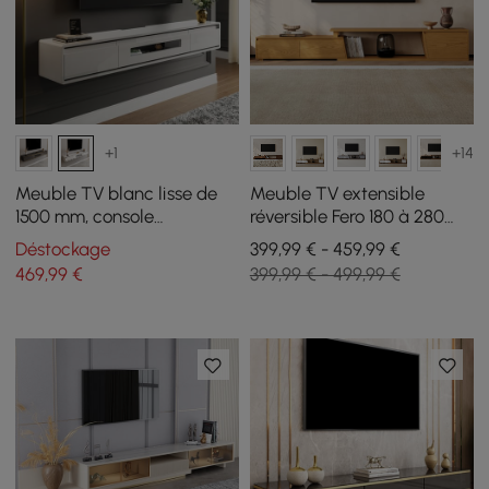
+1
+14
Meuble TV blanc lisse de
Meuble TV extensible
1500 mm, console
réversible Fero 180 à 280
multimédia flottante
cm avec 3 tiroirs
Déstockage
399,99 € - 459,99 €
postmoderne minimaliste
469
,99
€
399,99 € - 499,99 €
avec rangement