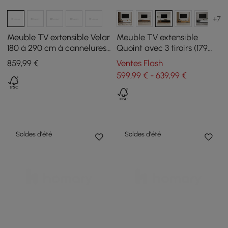
+7
Meuble TV extensible Velar
Meuble TV extensible
180 à 290 cm à cannelures
Quoint avec 3 tiroirs (179
avec plateau pierre frittée
cm à 255 cm) et lampe
859
,99
€
Ventes Flash
et 3 tiroirs
599,99 € - 639,99 €
Soldes d'été
Soldes d'été