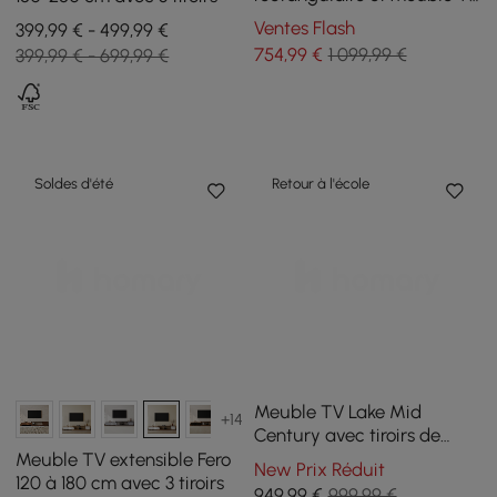
extensible en noyer avec 3
Ventes Flash
399,99 € - 499,99 €
tiroirs
754
,99
€
1 099,99 €
399,99 € - 699,99 €
Soldes d'été
Retour à l'école
Meuble TV Lake Mid
+14
Century avec tiroirs de
rangement en noyer au
Meuble TV extensible Fero
New Prix Réduit
design ondulé pour
120 à 180 cm avec 3 tiroirs
949
,99
€
999,99 €