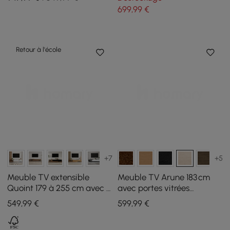
699
,99
€
Retour à l'école
+7
+5
Meuble TV extensible
Meuble TV Arune 183 cm
Quoint 179 à 255 cm avec 3
avec portes vitrées
tiroirs
arquées, blanc chaulé,
549
,99
€
599
,99
€
avec LED