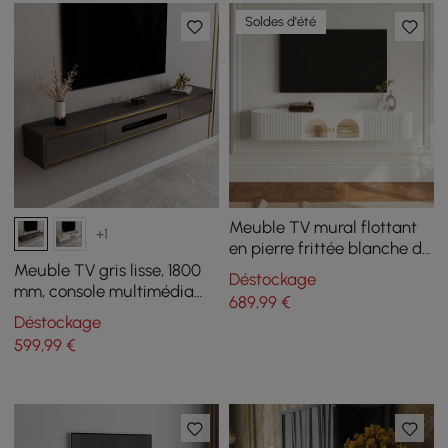
Soldes d'été
Meuble TV mural flottant
+1
en pierre frittée blanche de
1800 mm
Meuble TV gris lisse, 1800
Déstockage
mm, console multimédia
689
,99
€
flottante minimaliste
Déstockage
postmoderne avec
599
,99
€
rangement