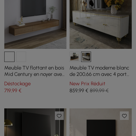
Meuble TV flottant en bois
Meuble TV moderne blanc
Mid Century en noyer avec
de 200,66 cm avec 4 portes
3 tiroirs pour téléviseurs
et 2 tiroirs
Déstockage
New Prix Réduit
jusqu'à 2159 mm
719
,99
€
859
,99
€
899,99 €