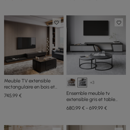
Meuble TV extensible
+3
rectangulaire en bois et
ensemble de table basse
Ensemble meuble tv
745
,99
€
noire à plateau relevable
extensible gris et table
avec rangement
basse emboîtable Fero
680,99 € - 699,99 €