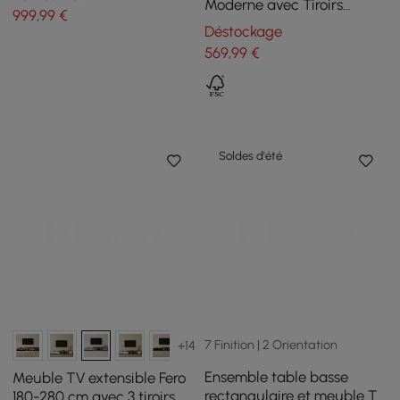
Moderne avec Tiroirs
999
,99
€
Console Multimédia avec
Déstockage
Pieds en Métal Noir
569
,99
€
Soldes d'été
7 Finition | 2 Orientation
+14
Ensemble table basse
Meuble TV extensible Fero
rectangulaire et meuble TV
180-280 cm avec 3 tiroirs