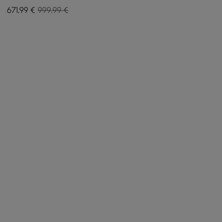
Mordel noir brillant
671
,99
€
999,99 €