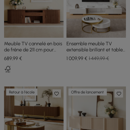
Meuble TV cannelé en bois
Ensemble meuble TV
de frêne de 211 cm pour
extensible brillant et table
projecteur UST avec
basse gigogne
689
,99
€
1 009
,99
€
1 449,99 €
armoires
Retour à l'école
Offre de lancement