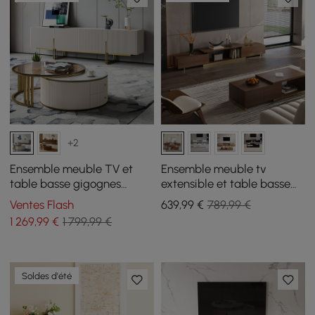
+2
Ensemble meuble TV et
Ensemble meuble tv
table basse gigognes
extensible et table basse
Grovyn
Mordel en noyer brillant
Ventes Flash
639
,99
€
789,99 €
1 269
,99
€
1 799,99 €
Soldes d'été