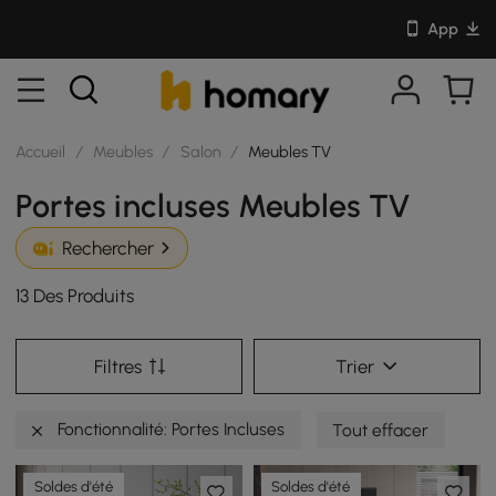
App
Accueil
/
Meubles
/
Salon
/
Meubles TV
Portes incluses Meubles TV
Rechercher
13 Des Produits
Filtres
Trier
Fonctionnalité: Portes Incluses
Tout effacer
Soldes d'été
Soldes d'été