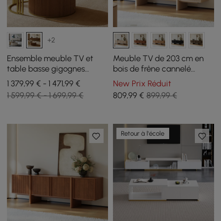
+2
Ensemble meuble TV et
Meuble TV de 203 cm en
table basse gigognes
bois de frêne cannelé
Grovyn avec plateau en
blanchi avec placards
1 379,99 € - 1 471,99 €
New Prix Réduit
pierre frittée
1 599,99 € - 1 699,99 €
809
,99
€
899,99 €
Retour à l'école