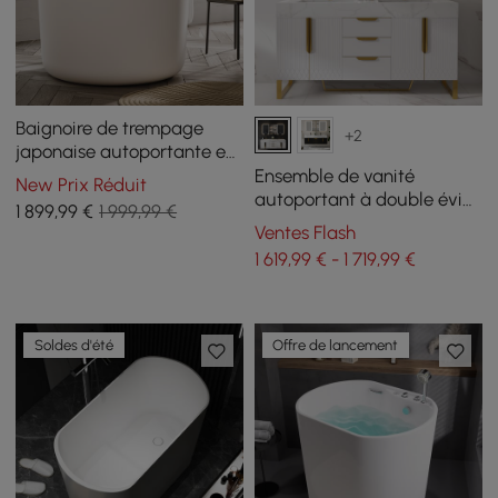
Baignoire de trempage
+2
japonaise autoportante en
résine ronde blanche mate
Ensemble de vanité
New Prix Réduit
de 1050 mm
autoportant à double évier
1 899
,99
€
1 999,99 €
de 1500 mm avec armoire à
Ventes Flash
pharmacie LED avec
1 619,99 € - 1 719,99 €
rangement
Soldes d'été
Offre de lancement