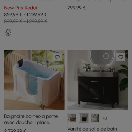
vasque, 1500 mm, noir,
1000 mm, dessus en pierre
New Prix Réduit
799
,99
€
dessus en faux marbre
frittée et poignées
859,99 € - 1 239,99 €
argentées
899,99 € - 1 299,99 €
Baignoire balnéo à porte
+3
avec douche, 1 place,
blanche, robinetterie
Vanité de salle de bain
2 799
,99
€