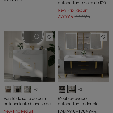
intégrée
autoportante noire de 1000
mm, comptoir en pierre
New Prix Réduit
frittée et poignées
759
,99
€
799,99 €
argentées
+3
+2
Vanité de salle de bain
Meuble-lavabo
autoportante blanche de
autoportant à double
1000 mm, comptoir en
vasque de 150 cm avec
New Prix Réduit
1 747,99 € - 1 784,99 €