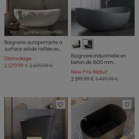
Non Disponible à proximité
Baignoire autoportante à
surface solide taillée au
diamant de 1640 mm
Baignoire industrielle en
Déstockage
béton de 1600 mm,
2 079
,99
€
2 699,99 €
baignoire autoportante
New Prix Réduit
ovale en ciment gris
3 399
,99
€
3 499,99 €