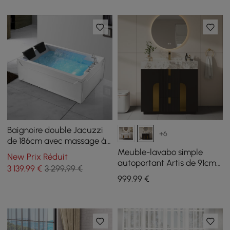
Baignoire double Jacuzzi
+6
de 186cm avec massage à
jets, thermostat et LED
Meuble-lavabo simple
New Prix Réduit
autoportant Artis de 91cm
3 139
,99
€
3 299,99 €
avec dessus en pierre
999
,99
€
frittée