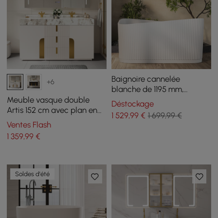
Baignoire cannelée
+6
blanche de 1195 mm,
baignoire autoportante en
Meuble vasque double
Déstockage
résine de trempage
Artis 152 cm avec plan en
1 529
,99
€
1 699,99 €
pierre frittée et rangement
Ventes Flash
1 359
,99
€
Soldes d'été