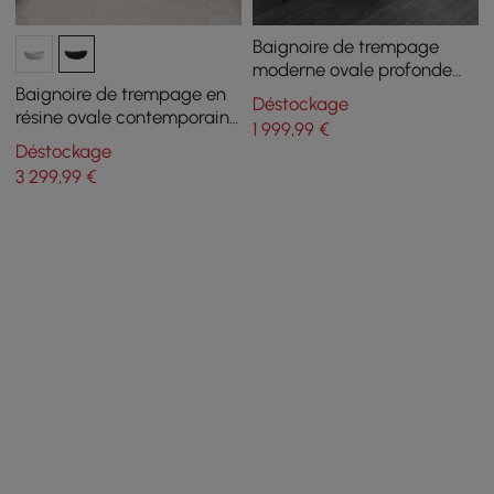
Baignoire de trempage
moderne ovale profonde
autoportante en résine en
Baignoire de trempage en
Déstockage
pierre blanche mate de
résine ovale contemporaine
1 999
,99
€
1000 mm
en pierre de 1785 mm en
Déstockage
noir
3 299
,99
€