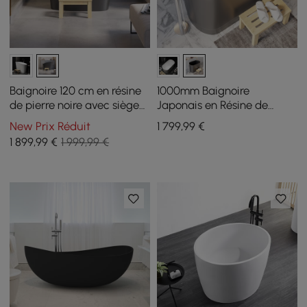
Baignoire 120 cm en résine
1000mm Baignoire
de pierre noire avec siège
Japonais en Résine de
ergonomique intégré
Pierre Noire Mate Ovale
New Prix Réduit
1 799
,99
€
Profonde
1 899
,99
€
1 999,99 €