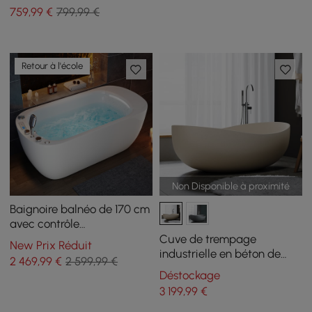
pierre frittée et poignées
armoire de toilette à LED
759
,99
€
799,99 €
dorées
avec rangement
Retour à l'école
Non Disponible à proximité
Baignoire balnéo de 170 cm
avec contrôle
thermostatique, 11 jets de
Cuve de trempage
New Prix Réduit
massage, oreiller cascade
industrielle en béton de
2 469
,99
€
2 599,99 €
LED
1600 mm, cuve
Déstockage
autoportante ovale en
3 199
,99
€
ciment beige avec déchets