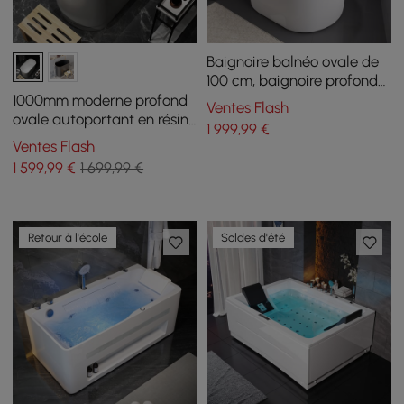
Baignoire balnéo ovale de
100 cm, baignoire profonde
avec contrôle
1000mm moderne profond
Ventes Flash
thermostatique et 12 jets de
ovale autoportant en résine
1 999
,99
€
massage
de pierre blanche mate
Ventes Flash
bain de trempage japonais
1 599
,99
€
1 699,99 €
Retour à l'école
Soldes d'été