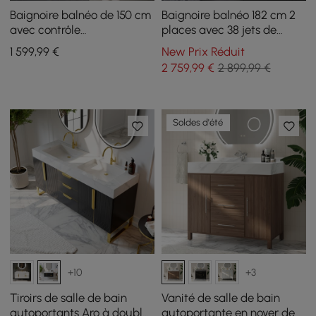
Baignoire balnéo de 150 cm
Baignoire balnéo 182 cm 2
avec contrôle
places avec 38 jets de
thermostatique, jets de
massage et contrôle de
1 599
,99
€
New Prix Réduit
massage et éclairage LED
température
2 759
,99
€
2 899,99 €
Soldes d'été
+10
+3
Tiroirs de salle de bain
Vanité de salle de bain
autoportants Aro à double
autoportante en noyer de