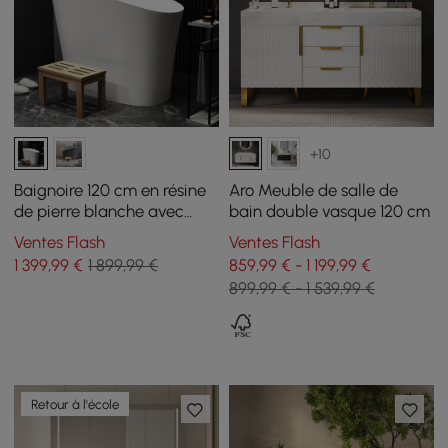
+10
Baignoire 120 cm en résine
Aro Meuble de salle de
de pierre blanche avec
bain double vasque 120 cm
siège ergonomique intégré
Ventes Flash
Ventes Flash
1 399
,99
€
1 899,99 €
859,99 € - 1 199,99 €
899,99 € - 1 539,99 €
Retour à l'école