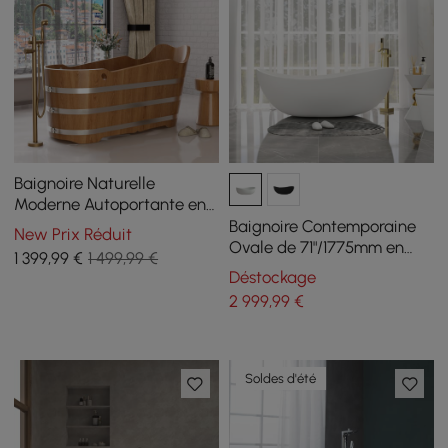
Baignoire Naturelle
Moderne Autoportante en
Bois de Chêne Japonais de
Baignoire Contemporaine
New Prix Réduit
1510mm
Ovale de 71"/1775mm en
1 399
,99
€
1 499,99 €
Résine de Pierre Blanc Mat
Déstockage
Blanc Brillant
2 999
,99
€
Soldes d'été