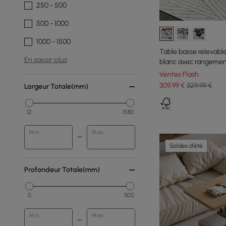
250 - 500
500 - 1000
1000 - 1500
Table basse relevable
En savoir plus
blanc avec rangeme
Ventes Flash
309
,99
€
329,99 €
Largeur Totale(mm)
12
1580
Min
Max
Soldes d'été
Profondeur Totale(mm)
0
1100
Min
Max