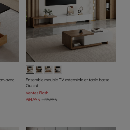
 cm avec
Ensemble meuble TV extensible et table basse
Quoint
Ventes Flash
984
,99
€
1 149,99 €