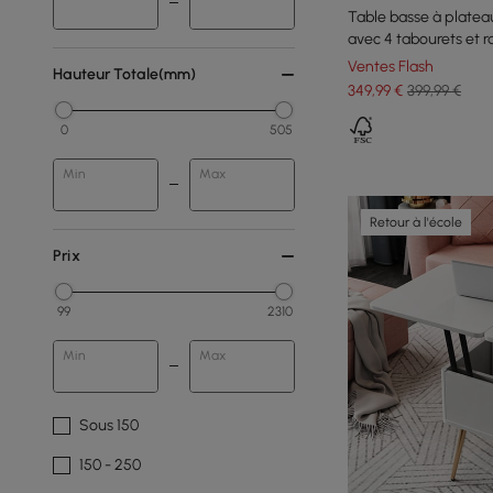
Table basse à platea
avec 4 tabourets et
Ventes Flash
Hauteur Totale(mm)
349
,99
€
399,99 €
0
505
Min
Max
Retour à l'école
Prix
99
2310
Min
Max
Sous 150
150 - 250