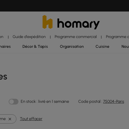
ion
Guide d'expédition
Programme commercial
Programme d'
|
|
|
naires
Décor & Tapis
Organisation
Cuisine
Nou
es
En stock : livré en 1 semaine
Code postal :
75004-Paris
rne
Tout effacer