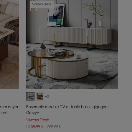
Soldes d'été
+2
0 cm noyer
Ensemble meuble TV et table basse gigognes
ement
Grovyn
Ventes Flash
1 269
,99
€
1 799,99 €