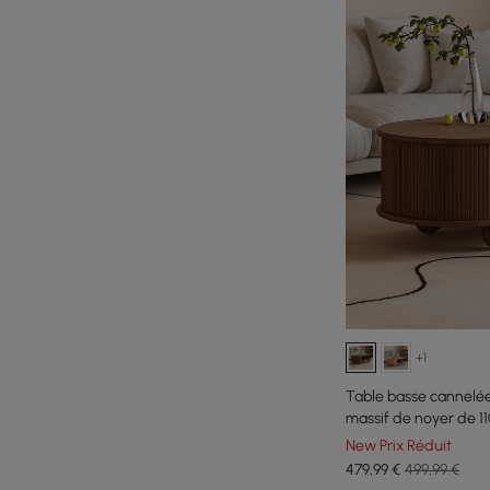
+1
Table basse cannelé
massif de noyer de 
New Prix Réduit
479
,99
€
499,99 €