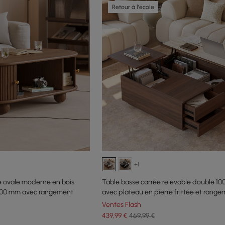
Retour à l'école
+1
e ovale moderne en bois
Table basse carrée relevable double 10
1100 mm avec rangement
avec plateau en pierre frittée et rang
Ventes Flash
439
,99
€
469,99 €