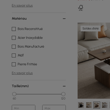
En savoir plus
Matériau
Soldes d'été
Bois Reconstitué
Acier Inoxydable
Bois Manufacturé
Mdf
Pierre Frittée
En savoir plus
Taille(mm)
60
120
Min
Max