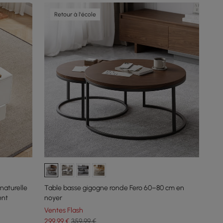
Retour à l'école
naturelle
Table basse gigogne ronde Fero 60–80 cm en
ent
noyer
Ventes Flash
299
,99
€
359,99 €