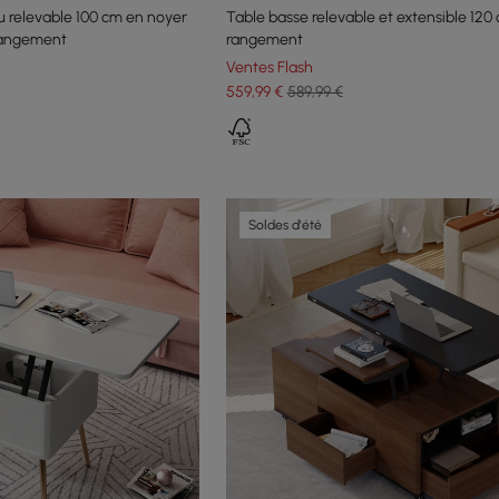
u relevable 100 cm en noyer
Table basse relevable et extensible 120
 rangement
rangement
Ventes Flash
559
,99
€
589,99 €
Soldes d'été