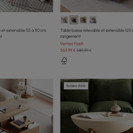
 et extensible 55 à 110 cm
Table basse relevable et extensible 120
nt
rangement
Ventes Flash
569
,99
€
589,99 €
Soldes d'été