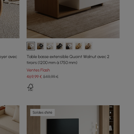
oyer avec
Table basse extensible Quoint Walnut avec 2
tiroirs (1200 mm à 1750 mm)
Ventes Flash
469
,99
€
549,99 €
Soldes d'été