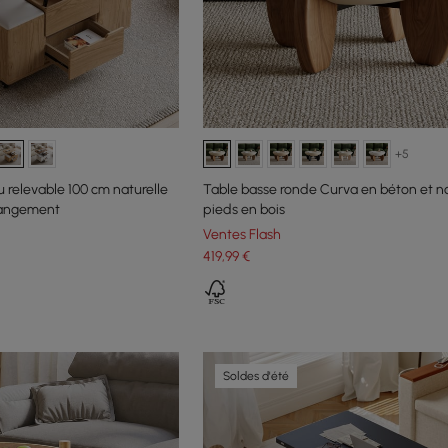
+5
 relevable 100 cm naturelle
Table basse ronde Curva en béton et n
 rangement
pieds en bois
Ventes Flash
419
,99
€
Soldes d'été