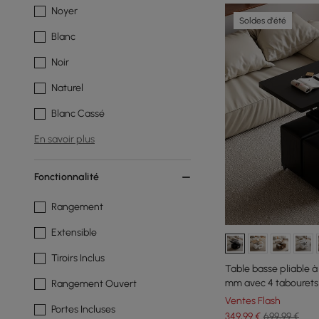
Noyer
Soldes d'été
Blanc
Noir
Naturel
Blanc Cassé
En savoir plus
Fonctionnalité
Rangement
Extensible
Tiroirs Inclus
Table basse pliable à
mm avec 4 tabourets
Rangement Ouvert
Ventes Flash
Portes Incluses
349
,99
€
699,99 €