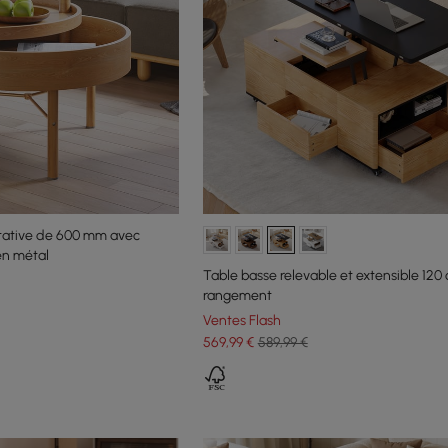
otative de 600 mm avec
en métal
Table basse relevable et extensible 120
rangement
Ventes Flash
569
,99
€
589,99 €