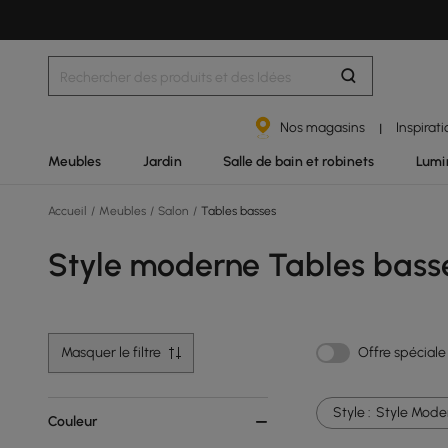
Nos magasins
Inspirat
|
Meubles
Jardin
Salle de bain et robinets
Lumi
Accueil
/
Meubles
/
Salon
/
Tables basses
Style moderne Tables bass
Masquer le filtre
Offre spéciale
Style :
Style Mode
Couleur