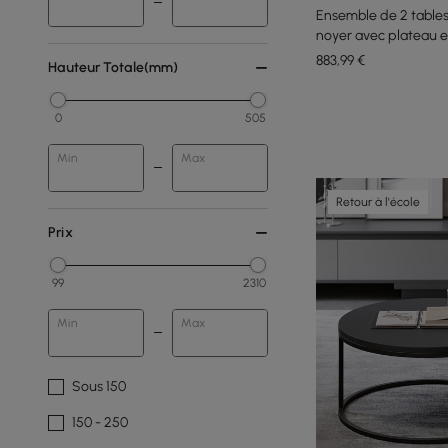
Ensemble de 2 tables
noyer avec plateau en
883
,99
€
Hauteur Totale(mm)
0
505
Min
Max
Retour à l'école
Prix
99
2310
Min
Max
Sous 150
150 - 250