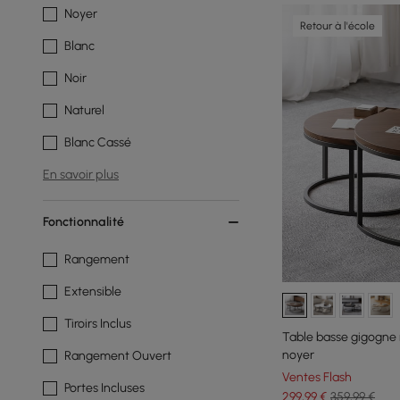
Noyer
Retour à l'école
Blanc
Noir
Naturel
Blanc Cassé
En savoir plus
Fonctionnalité
Rangement
Extensible
Tiroirs Inclus
Table basse gigogne
noyer
Rangement Ouvert
Ventes Flash
Portes Incluses
299
,99
€
359,99 €