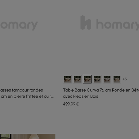
+5
basses tambour rondes
Table Basse Curva 76 cm Ronde en Bét
m en pierre frittée et cuir
avec Pieds en Bois
499
,99
€