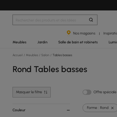
Nos magasins
Inspirat
|
Meubles
Jardin
Salle de bain et robinets
Lumi
Accueil
/
Meubles
/
Salon
/
Tables basses
Rond Tables basses
Masquer le filtre
Offre spéciale
Forme :
Rond
Couleur