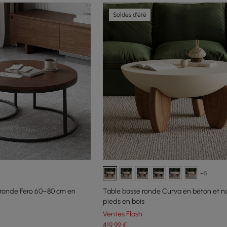
Soldes d'été
+5
 ronde Fero 60–80 cm en
Table basse ronde Curva en béton et n
pieds en bois
Ventes Flash
419
,99
€