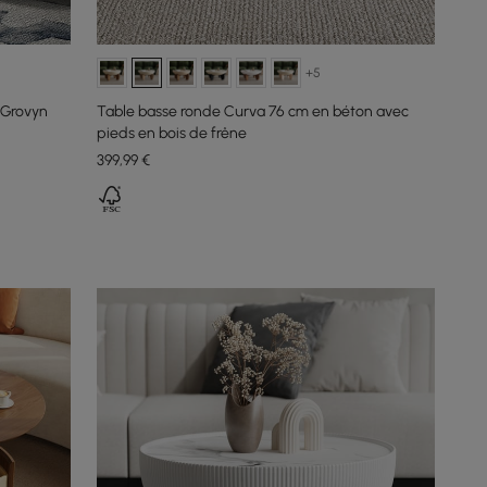
+5
 Grovyn
Table basse ronde Curva 76 cm en béton avec
pieds en bois de frêne
399
,99
€