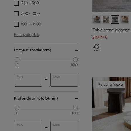
250 - 500
500 - 1000
1000 - 1500
Table basse gigogne 
En savoir plus
299
,99
€
Largeur Totale(mm)
12
1580
Min
Max
Retour à l'école
Profondeur Totale(mm)
0
1100
Min
Max