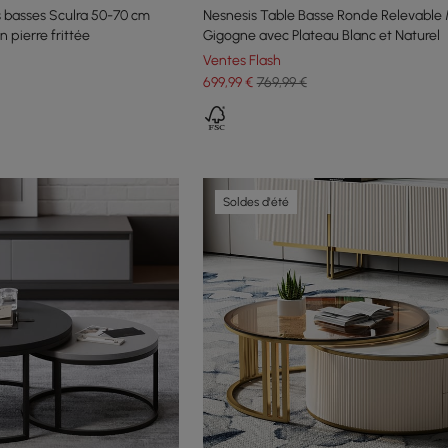
 basses Sculra 50-70 cm
Nesnesis Table Basse Ronde Relevable
 pierre frittée
Gigogne avec Plateau Blanc et Naturel
Ventes Flash
699
,99
€
769,99 €
Soldes d'été