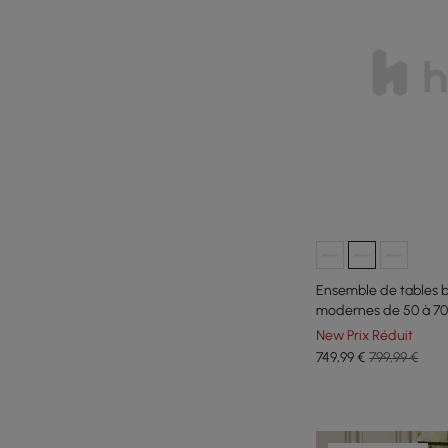
Ensemble de tables 
modernes de 50 à 70 c
PU beige et grise
New Prix Réduit
749
,99
€
799,99 €