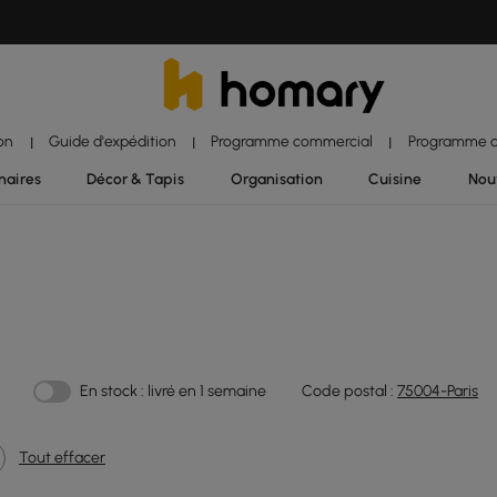
ion
Guide d'expédition
Programme commercial
Programme d'
|
|
|
naires
Décor & Tapis
Organisation
Cuisine
Nou
En stock : livré en 1 semaine
Code postal :
75004-Paris
Tout effacer