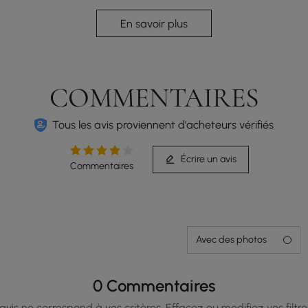
En savoir plus
COMMENTAIRES
Tous les avis proviennent d'acheteurs vérifiés
Écrire un avis
Commentaires
Rangement caché sous le toit relevable pour les
livres, les magazines, les télécommandes ou les
Avec des photos
couvertures.
0 Commentaires
vis ne correspond à vos critères. Effacez ou modifiez vos filtre