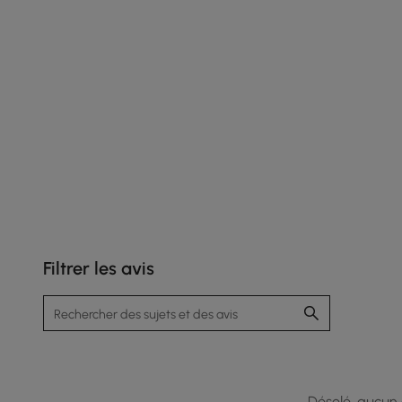
Filtrer les avis
Le plateau relevable réglable en fait une surface
de travail ou de salle à manger pratique.
Désolé, aucun a