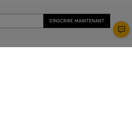
S'INSCRIRE MAINTENANT
ous
Télécharger l’application!
 client
ice
i de 5 : 00 à 14 : 00