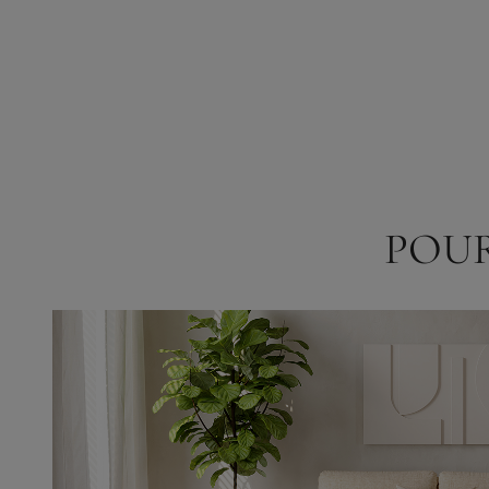
POUR
Images
partagées