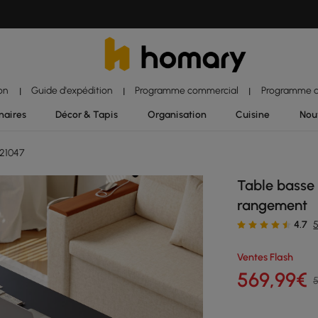
ion
Guide d'expédition
Programme commercial
Programme d'
|
|
|
naires
Décor & Tapis
Organisation
Cuisine
Nou
21047
Table basse 
rangement
4.7
Ventes Flash
569
,99
€
5