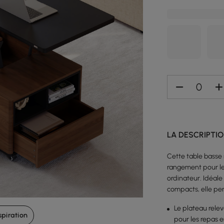
LA DESCRIPTI
Recréez cette pièce
Cette table basse
rangement pour le
ordinateur. Idéale
569,99 €
1 499,99 €
compacts, elle per
Le plateau rele
spiration
pour les repas e