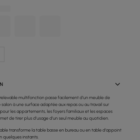
ON
Voir tout
 relevable multifonction passe facilement d’un meuble de
 salon à une surface adaptée aux repas ou au travail sur
 pour les appartements, les foyers familiaux et les espaces
239,99 €
159,99 €
99,99 €
met de tirer plus d’usage d’un seul meuble au quotidien.
vable transforme la table basse en bureau ou en table d’appoint
n quelques instants.