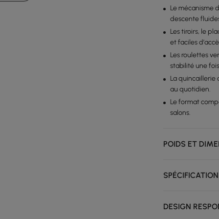
Le mécanisme d
descente fluides
Les tiroirs, le 
et faciles d’accè
Les roulettes ve
stabilité une foi
La quincaillerie
au quotidien.
Le format compa
salons.
POIDS ET DIM
SPÉCIFICATION
DESIGN RESPO