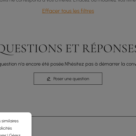
Effacer tous les filtres
QUESTIONS ET RÉPONSE
uestion n'a encore été posée.N'hésitez pas à démarrer la conv
Poser une question
 similaires
licités
rer ! Gérez