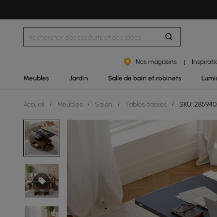
Nos magasins
Inspirat
|
Meubles
Jardin
Salle de bain et robinets
Lumi
Accueil
/
Meubles
/
Salon
/
Tables basses
/
SKU: 285940