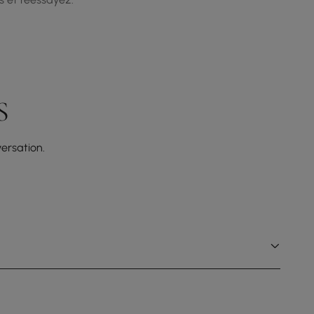
S
ersation.