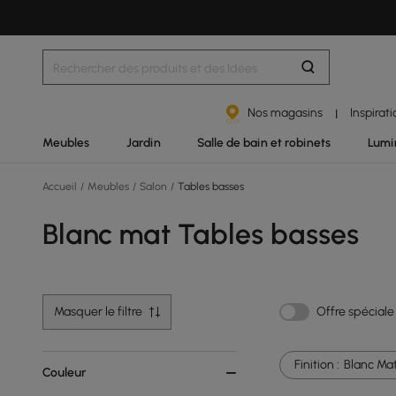
Nos magasins
Inspirat
|
Meubles
Jardin
Salle de bain et robinets
Lumi
Accueil
/
Meubles
/
Salon
/
Tables basses
Blanc mat Tables basses
Masquer le filtre
Offre spéciale
Finition :
Blanc Ma
Couleur