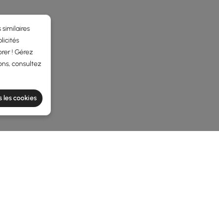
 similaires
licités
rer ! Gérez
ons, consultez
s les cookies