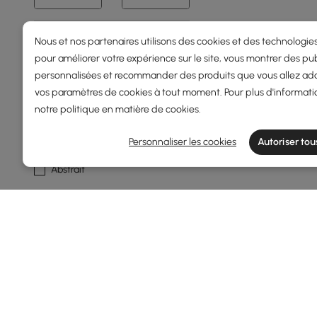
Forme
Nous et nos partenaires utilisons des cookies et des technologies
pour améliorer votre expérience sur le site, vous montrer des pub
Rectangle
personnalisées et recommander des produits que vous allez ado
vos paramètres de cookies à tout moment. Pour plus d'informati
Rond
notre
politique en matière de cookies
.
Ovale
Personnaliser les cookies
Autoriser tou
Carré
Abstrait
En savoir plus
Finition
Noyer
Noir
Blanc