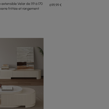
extensible Velar de 119 à 170
699
,99
€
ierre frittée et rangement