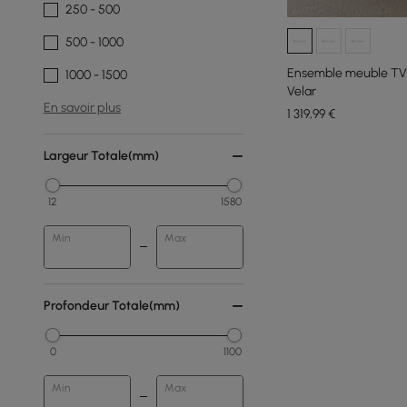
250 - 500
500 - 1000
Ensemble meuble TV e
1000 - 1500
Velar
En savoir plus
1 319
,99
€
Largeur Totale(mm)
12
1580
Min
Max
Profondeur Totale(mm)
0
1100
Min
Max