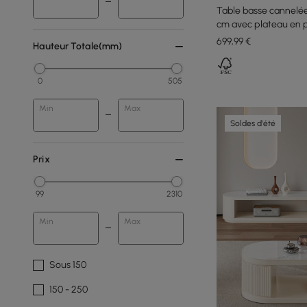
Table basse cannelée 
cm avec plateau en p
699
,99
€
Hauteur Totale(mm)
0
505
Min
Max
Soldes d'été
Prix
99
2310
Min
Max
Sous 150
150 - 250