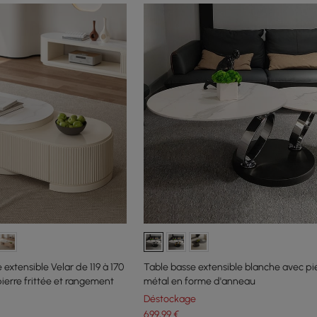
extensible Velar de 119 à 170
Table basse extensible blanche avec pi
ierre frittée et rangement
métal en forme d'anneau
Déstockage
699
,99
€