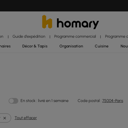
ion
Guide d'expédition
Programme commercial
Programme d'
|
|
|
naires
Décor & Tapis
Organisation
Cuisine
Nou
En stock : livré en 1 semaine
Code postal :
75004-Paris
t
Tout effacer