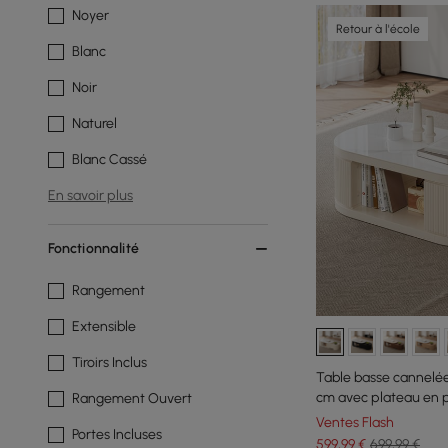
Noyer
Retour à l'école
Blanc
Noir
Naturel
Blanc Cassé
En savoir plus
Fonctionnalité
Rangement
Extensible
Tiroirs Inclus
Table basse cannelée 
cm avec plateau en p
Rangement Ouvert
Ventes Flash
Portes Incluses
599
,99
€
699,99 €