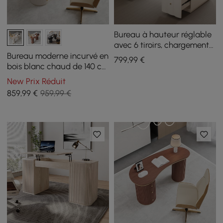
Bureau à hauteur réglable
avec 6 tiroirs, chargement
et prise sans fil pour le
Bureau moderne incurvé en
799
,99
€
bureau à domicile
bois blanc chaud de 140 cm
avec 3 tiroirs et double
New Prix Réduit
piètement cannelé
859
,99
€
959,99 €