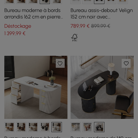
Bureau moderne à bords
Bureau assis-debout Velign
arrondis 162 cm en pierre
152 cm noir avec
frittée noir mat et noir avec
rangement à 2 portes
Déstockage
789
,99
€
899,99 €
double rangement
1 399
,99
€