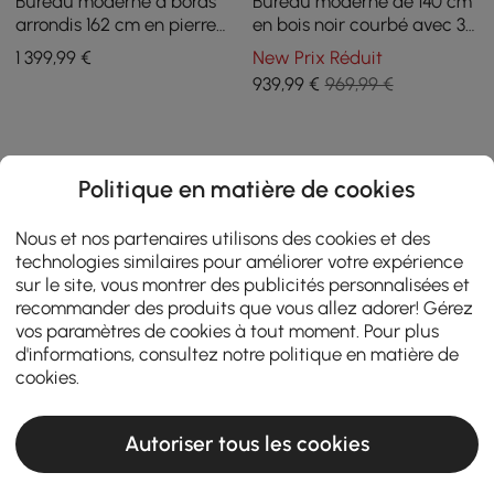
Bureau moderne à bords
Bureau moderne de 140 cm
arrondis 162 cm en pierre
en bois noir courbé avec 3
frittée blanc brillant et
tiroirs et double piètement
1 399
,99
€
New Prix Réduit
blanc avec double
cannelé
939
,99
€
969,99 €
rangement
Politique en matière de cookies
Nous et nos partenaires utilisons des cookies et des
technologies similaires pour améliorer votre expérience
sur le site, vous montrer des publicités personnalisées et
recommander des produits que vous allez adorer! Gérez
vos paramètres de cookies à tout moment. Pour plus
d'informations, consultez notre
politique en matière de
cookies
.
Autoriser tous les cookies