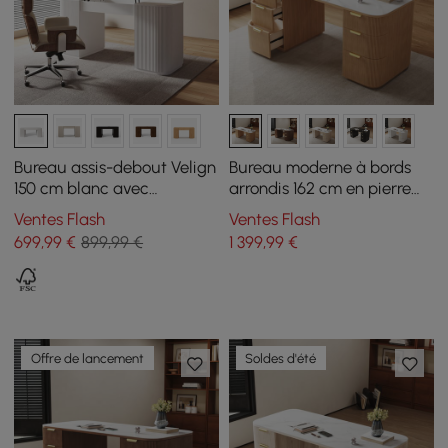
Bureau assis-debout Velign
Bureau moderne à bords
150 cm blanc avec
arrondis 162 cm en pierre
rangement à 2 portes
frittée blanc brillant et
Ventes Flash
Ventes Flash
naturel avec double
699
,99
€
899,99 €
1 399
,99
€
rangement
Offre de lancement
Soldes d'été