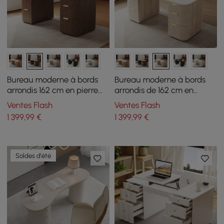
Bureau moderne à bords
Bureau moderne à bords
arrondis 162 cm en pierre
arrondis de 162 cm en
frittée blanc brillant et
pierre frittée blanc brillant
Ventes Flash
Ventes Flash
finition noyer avec double
et blanc délavé avec
1 399
,99
€
1 399
,99
€
rangement
double rangement
Soldes d'été