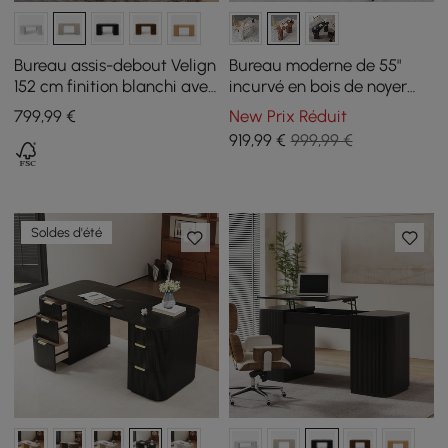
Bureau assis-debout Velign
Bureau moderne de 55"
152 cm finition blanchi avec
incurvé en bois de noyer
rangement à 2 portes
avec 3 tiroirs et base à
799
,99
€
New Prix Réduit
double piédestal cannelé
919
,99
€
999,99 €
Soldes d'été