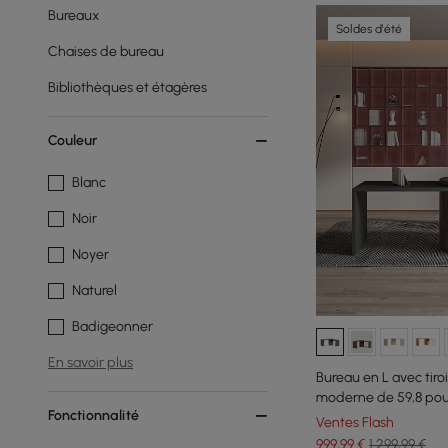
Bureaux
Soldes d'été
Chaises de bureau
Bibliothèques et étagères
Couleur
Blanc
Noir
Noyer
Naturel
Badigeonner
En savoir plus
Bureau en L avec tiroi
moderne de 59,8 po
Fonctionnalité
Ventes Flash
999
,99
€
1 299,99 €