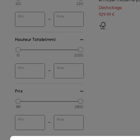
120
220
Déstockage
929
,99
€
Min
Max
Hauteur Totale(mm)
10
2000
Min
Max
Prix
189
2800
Min
Max
150 - 250