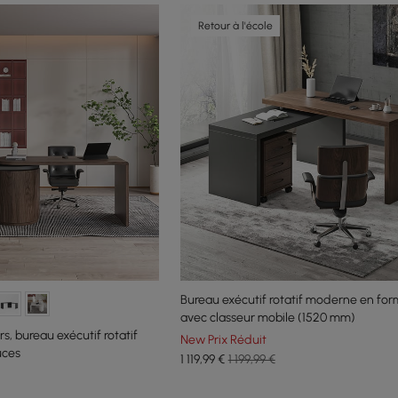
Retour à l'école
Bureau exécutif rotatif moderne en for
avec classeur mobile (1520 mm)
rs, bureau exécutif rotatif
New Prix Réduit
uces
1 119
,99
€
1 199,99 €