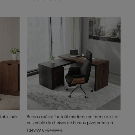
table noir
Bureau exécutif rotatif moderne en forme de L et
ensemble de chaises de bureau pivotantes en
cuir noir
1 349
,99
€
1 849,99 €