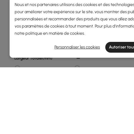
Nous et nos partenaires utilisons des cookies et des technologies
250 - 500
pour améliorer votre expérience sur le site, vous montrer des pub
personnalisées et recommander des produits que vous allez ado
500 - 1000
vos paramètres de cookies à tout moment. Pour plus d'informati
1000 - 1500
notre
politique en matière de cookies
.
1500 et plus
Personnaliser les cookies
Autoriser tou
Largeur Totale(mm)
35
1620
Min
Max
Profondeur Totale(mm)
32
770