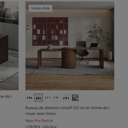
Soldes d'été
me de L
Bureau de direction rotatif 152 cm en forme de L
noyer avec tiroirs
New Prix Réduit
1 139
,99
€
1 199,99 €