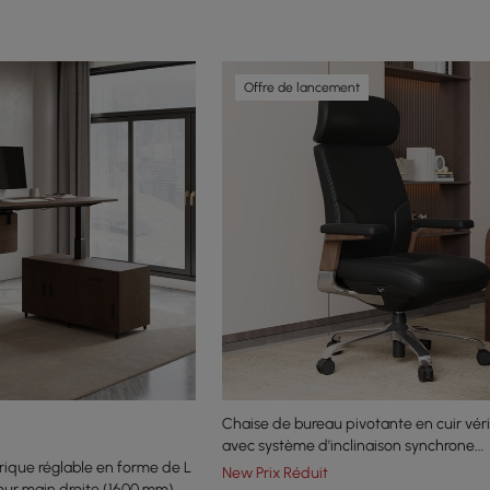
Offre de lancement
Chaise de bureau pivotante en cuir véri
avec système d'inclinaison synchrone
rique réglable en forme de L
ergonomique
New Prix Réduit
ur main droite (1600 mm)