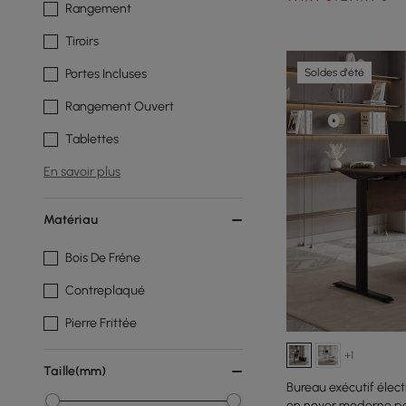
Rangement
Tiroirs
Soldes d'été
Portes Incluses
Rangement Ouvert
Tablettes
En savoir plus
Matériau
Bois De Frêne
Contreplaqué
Pierre Frittée
+1
Taille(mm)
Bureau exécutif élect
en noyer moderne po