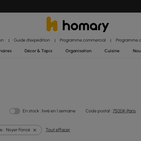
ion
Guide d'expédition
Programme commercial
Programme d'
|
|
|
naires
Décor & Tapis
Organisation
Cuisine
Nou
En stock : livré en 1 semaine
Code postal :
75004-Paris
e :
Noyer Foncé
Tout effacer