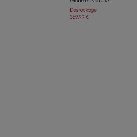
dimmable 3-CCT
Globe en Verre 10
Ampoules Doré pour
Déstockage
Cuisine pour Salle à
369
,99
€
Manger