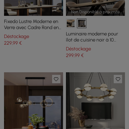
Non Disponible à proximité
Fixedo Lustre Moderne en
Verre avec Cadre Rond en
Laiton et Câbles Réglables
Luminaire moderne pour
Déstockage
îlot de cuisine noir à 10
229
,99
€
ampoules avec abat-jour
Déstockage
en verre
299
,99
€