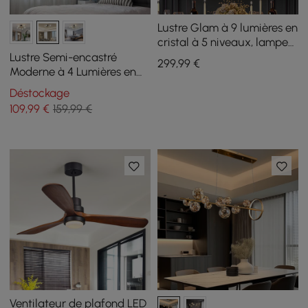
Lustre Glam à 9 lumières en
cristal à 5 niveaux, lampes
suspendues dorées pour
Lustre Semi-encastré
299
,99
€
salon
Moderne à 4 Lumières en
Verre Blanc
Déstockage
109
,99
€
159,99 €
Ventilateur de plafond LED