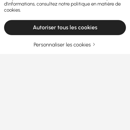
d'informations, consultez notre
politique en matière de
cookies
.
Autoriser tous les cookies
Products in the current category have been updated to show the latest 36 items
Personnaliser les cookies
Entrez Votre Adresse E-mail
S'INSCRIRE MAINTENANT
Termes et Conditions
|
Politique de Confidentialité
Télécharger l'App!