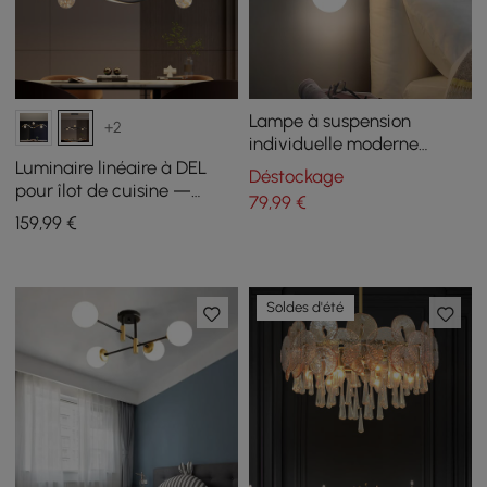
Lampe à suspension
+2
individuelle moderne
Decorica en forme de
Luminaire linéaire à DEL
Déstockage
globe blanc et doré
pour îlot de cuisine —
79
,99
€
Luminaire noir à 4 lumières
159
,99
€
à intensité variable avec
abat-jour en forme de
globe en verre
Soldes d'été