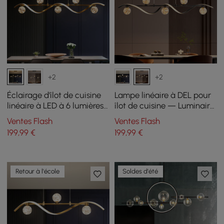
+2
+2
Éclairage d'îlot de cuisine
Lampe linéaire à DEL pour
linéaire à LED à 6 lumières
îlot de cuisine — Luminaire
en or avec abat-jour en
noir à 6 lumières à intensité
Ventes Flash
Ventes Flash
verre à intensité variable
variable avec abat-jour en
199
,99
€
199
,99
€
forme de globe en verre
Retour à l'école
Soldes d'été