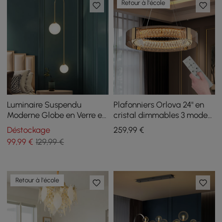
Retour à l'école
Luminaire Suspendu
Plafonniers Orlova 24" en
Moderne Globe en Verre en
cristal dimmables 3 modes,
Forme de U en Or Pour
lustre LED en cristal
Déstockage
259
,99
€
Salon et Chambre à
99
,99
€
129,99 €
Coucher
Retour à l'école