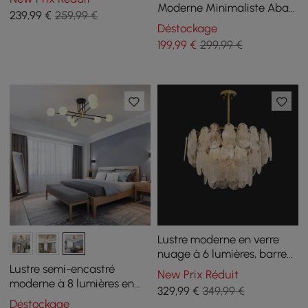
pour salon
Moderne Minimaliste Abat-
239
,99
€
259,99 €
jour Globe en Verre
Déstockage
199
,99
€
299,99 €
Lustre moderne en verre
nuage à 6 lumières, barre
de suspension réglable
Lustre semi-encastré
New Prix Réduit
moderne à 8 lumières en
329
,99
€
349,99 €
verre blanc
Déstockage