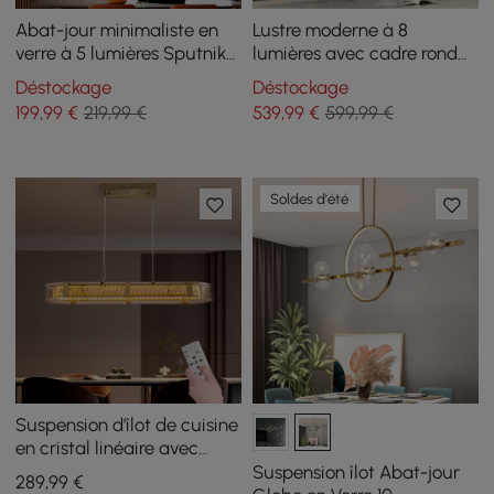
Abat-jour minimaliste en
Lustre moderne à 8
verre à 5 lumières Sputnik
lumières avec cadre rond
Kitchen Island Light Globe
en laiton
Déstockage
Déstockage
Light en noir
199
,99
€
219,99 €
539
,99
€
599,99 €
Soldes d'été
Suspension d'îlot de cuisine
en cristal linéaire avec
télécommande, LED
Suspension îlot Abat-jour
289
,99
€