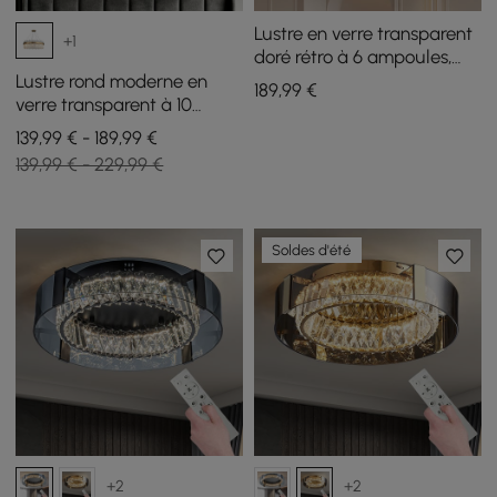
Lustre en verre transparent
+1
doré rétro à 6 ampoules,
plafonnier semi-encastré
Lustre rond moderne en
189
,99
€
verre transparent à 10
lumières
139,99 € - 189,99 €
139,99 € - 229,99 €
Soldes d'été
+2
+2