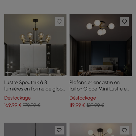
Lustre Spoutnik à 8
Plafonnier encastré en
lumières en forme de globe
laiton Globe Mini Lustre en
noir et doré, abat-jour en
5 lumières
Déstockage
Déstockage
verre inclus
169
,99
€
179,99 €
119
,99
€
129,99 €