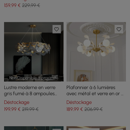
159
,99
€
229,99 €
Non Disponible à proximité
Lustre moderne en verre
Plafonnier à 6 lumières
gris fumé à 8 ampoules
avec métal et verre en or et
avec câbles réglables
blanc
Déstockage
Déstockage
199
,99
€
219,99 €
189
,99
€
206,99 €