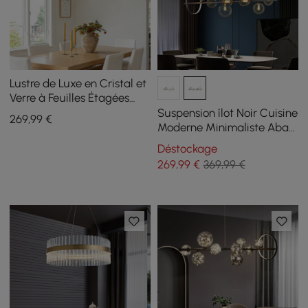
Lustre de Luxe en Cristal et
Verre à Feuilles Étagées
avec Hauteur de
Suspension îlot Noir Cuisine
269
,99
€
Suspension Réglable
Moderne Minimaliste Abat-
jour Globe en Verre
Déstockage
269
,99
€
369,99 €