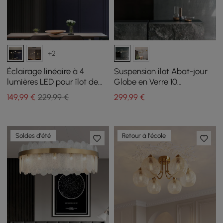
+2
Éclairage linéaire à 4
Suspension îlot Abat-jour
lumières LED pour îlot de
Globe en Verre 10
cuisine doré avec abat-
Ampoules Noir pour
149
,99
€
229,99 €
299
,99
€
jour en verre à intensité
Cuisine pour Salle à
variable
Manger
Soldes d'été
Retour à l'école