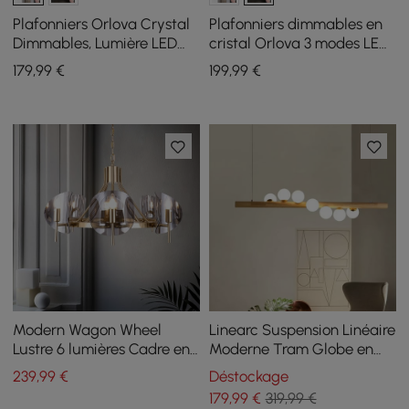
Plafonniers Orlova Crystal
Plafonniers dimmables en
Dimmables, Lumière LED
cristal Orlova 3 modes LED
Encastrée à 3 Modes avec
encastrables avec
179
,99
€
199
,99
€
Télécommande
télécommande
Modern Wagon Wheel
Linearc Suspension Linéaire
Lustre 6 lumières Cadre en
Moderne Tram Globe en
verre et acier
Verre Suspension îlot de
239
,99
€
Déstockage
Cuisine
179
,99
€
319,99 €