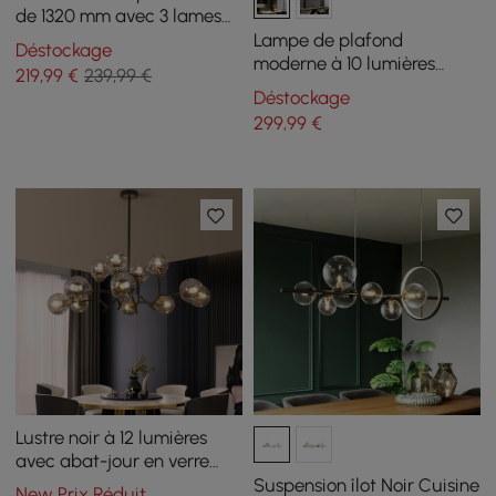
de 1320 mm avec 3 lames
en noyer Ventilateur de
Lampe de plafond
Déstockage
plafond en verre avec
moderne à 10 lumières
219
,99
€
239,99 €
télécommande
dorées pour îlot de cuisine
Déstockage
avec abat-jour en verre
299
,99
€
Lustre noir à 12 lumières
avec abat-jour en verre
globe, suspension moderne
Suspension îlot Noir Cuisine
New Prix Réduit