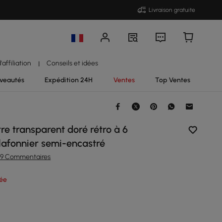
Livraison gratuite
affiliation
Conseils et idées
|
veautés
Expédition 24H
Ventes
Top Ventes
rre transparent doré rétro à 6
lafonnier semi-encastré
39 Commentaires
rée