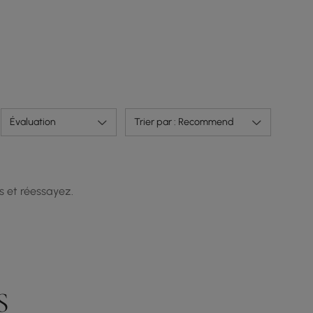
Évaluation
Trier par : Recommend
s et réessayez.
S