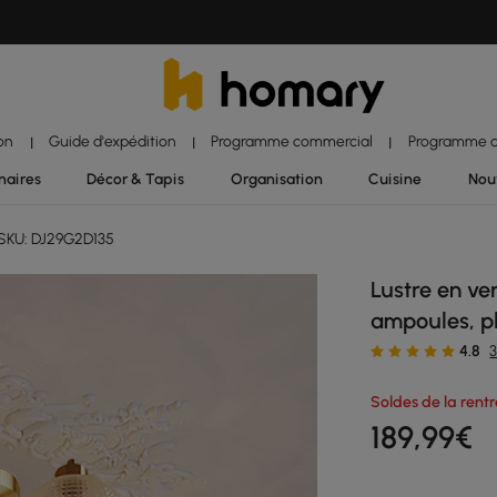
ion
Guide d'expédition
Programme commercial
Programme d'
|
|
|
naires
Décor & Tapis
Organisation
Cuisine
Nou
SKU: DJ29G2D135
Lustre en ve
ampoules, p
4.8
Soldes de la rent
189
,99
€