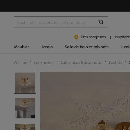
Nos magasins
Inspirat
|
Meubles
Jardin
Salle de bain et robinets
Lumi
Accueil
/
Luminaires
/
Luminaires Suspendus
/
Lustres
/