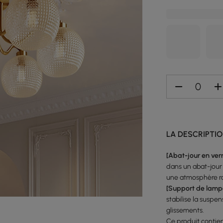
LA DESCRIPTI
[Abat-jour en ver
dans un abat-jour 
une atmosphère ro
[Support de lampe
stabilise la suspe
glissements.
Ce produit contie