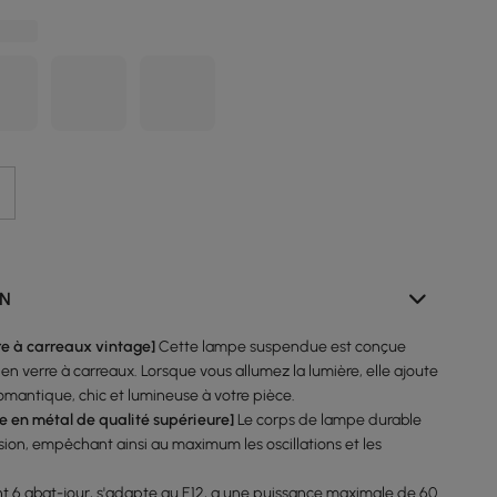
ON
re à carreaux vintage]
Cette lampe suspendue est conçue
en verre à carreaux. Lorsque vous allumez la lumière, elle ajoute
mantique, chic et lumineuse à votre pièce.
 en métal de qualité supérieure]
Le corps de lampe durable
nsion, empêchant ainsi au maximum les oscillations et les
nt 6 abat-jour, s'adapte au E12, a une puissance maximale de 60