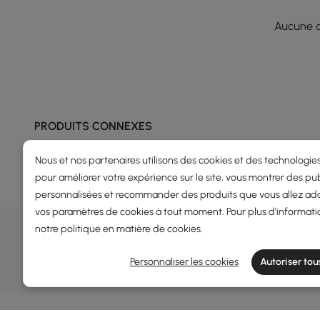
Aucune q
PRODUITS CONNEXES
Nous et nos partenaires utilisons des cookies et des technologies
pour améliorer votre expérience sur le site, vous montrer des pub
personnalisées et recommander des produits que vous allez ado
vos paramètres de cookies à tout moment. Pour plus d'informati
OFFRES, INSPIRATION ET TENDAN
notre
politique en matière de cookies
.
En savoir plus sur les offres spéciales, les promotions, les é
Personnaliser les cookies
Autoriser tou
Termes et conditions
Politique de confidentialité