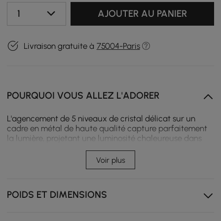
1
AJOUTER AU PANIER
Livraison gratuite à
75004-Paris
POURQUOI VOUS ALLEZ L'ADORER
L'agencement de 5 niveaux de cristal délicat sur un
cadre en métal de haute qualité capture parfaitement
la lumière, projetant une luminosité chaleureuse dans
votre espace, créant une tranquillité artistique que vous
êtes sûr d'adorer. Il utilise des matériaux de haute
Voir plus
qualité, du métal et du cristal. Laissez les paillettes
briller à travers le verre dépoli, créant une lueur
chaleureuse et magnifique pour votre table à manger,
POIDS ET DIMENSIONS
votre îlot de cuisine et votre salon.