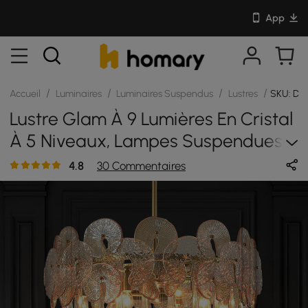
App
/
/
/
/
Accueil
Luminaires
Luminaires Suspendus
Lustres
SKU: DJ
Lustre Glam À 9 Lumières En Cristal
À 5 Niveaux, Lampes Suspendues
Dorées Pour Salon
4.8
30 Commentaires