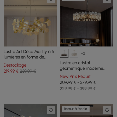
Lustre Art Déco Martly à 6
+2
lumières en forme de
feuilles de ginkgo,
Lustre en cristal
Déstockage
plafonnier en métal blanc
géométrique moderne
219
,99
€
239,99 €
et doré
Clyvra 14 lumières avec
New Prix Réduit
chaîne réglable en noir
209,99 € - 379,99 €
229,99 € - 399,99 €
Retour à l'école