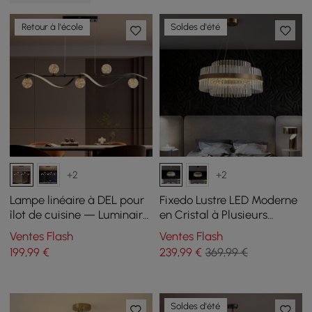
Retour à l'école
Soldes d'été
+2
+2
Lampe linéaire à DEL pour
Fixedo Lustre LED Moderne
îlot de cuisine — Luminaire
en Cristal à Plusieurs
noir à 6 lumières à intensité
Niveaux en Laiton
Ventes Flash
Ventes Flash
variable avec abat-jour en
199
,99
€
239
,99
€
369,99 €
forme de globe en verre
Soldes d'été