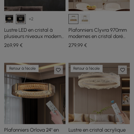
+2
Lustre LED en cristal à
Plafonniers Clyvra 970mm
plusieurs niveaux moderne
modernes en cristal doré
Fixedo en lumière noire
avec hauteur et luminosité
269
,99
€
279
,99
€
réglables
Retour à l'école
Retour à l'école
Plafonniers Orlova 24" en
Lustre en cristal acrylique