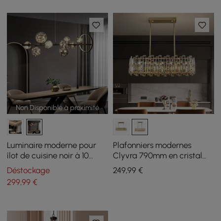
Cuisine en Chrome
Non Disponible à proximité
Luminaire moderne pour
Plafonniers modernes
îlot de cuisine noir à 10
Clyvra 790mm en cristal
ampoules avec abat-jour
doré avec hauteur et
Déstockage
249
,99
€
en verre
luminosité réglables
299
,99
€