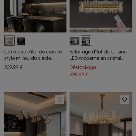
Luminaire d'îlot de cuisine
Éclairage d'îlot de cuisine
style milieu du siècle
LED moderne en cristal
moderne, 12 lumières, feu
Crystina de 1000 mm avec
239
,99
€
Déstockage
d'artifice en cristal type
télécommande
299
,99
€
Spoutnik, doré