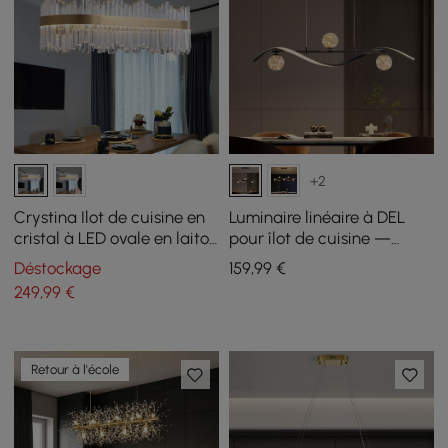
+2
Crystina Ilot de cuisine en
Luminaire linéaire à DEL
cristal à LED ovale en laiton
pour îlot de cuisine —
avec tubes en forme de
Luminaire noir à 4 lumières
Déstockage
159
,99
€
tube
à intensité variable avec
249
,99
€
abat-jour en forme de
globe en verre
Retour à l'école