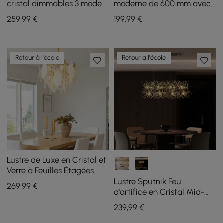
cristal dimmables 3 modes,
moderne de 600 mm avec
lustre LED en cristal
trois températures de
259
,99
€
199
,99
€
couleur et télécommande
Retour à l'école
Retour à l'école
Lustre de Luxe en Cristal et
Verre à Feuilles Étagées
avec Hauteur de
Lustre Sputnik Feu
269
,99
€
Suspension Réglable
d'artifice en Cristal Mid-
Century Moderne à 12
239
,99
€
Lumières pour Îlot de