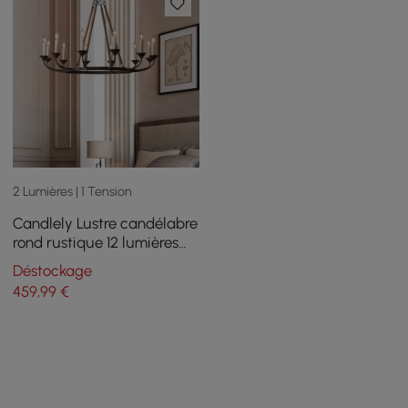
2 Lumières | 1 Tension
Candlely Lustre candélabre
rond rustique 12 lumières
vintage corde de chanvre
Déstockage
et métal
459
,99
€