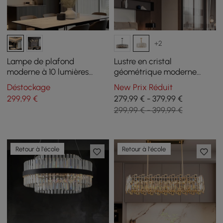
+2
Lampe de plafond
Lustre en cristal
moderne à 10 lumières
géométrique moderne
dorées pour îlot de cuisine
Clyvra 14 lumières avec
Déstockage
New Prix Réduit
avec abat-jour en verre
chaîne réglable en or
299
,99
€
279,99 € - 379,99 €
299,99 € - 399,99 €
Retour à l'école
Retour à l'école