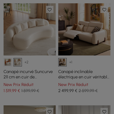
+2
+1
Canapé incurvé Suncurve
Canapé inclinable
211 cm en cuir de
électrique en cuir véritable
performance avec oreillers
Curva de 85 pouces avec
New Prix Réduit
New Prix Réduit
appuie-tête réglable
1 519
,99
€
1 599,99 €
2 499
,99
€
2 599,99 €