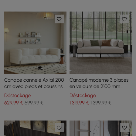
Canapé cannelé Axial 200
Canapé moderne 3 places
cm avec pieds et coussins
en velours de 2100 mm
argentés
avec pieds en métal
Déstockage
Déstockage
629
,99
€
699,99 €
1 319
,99
€
1 399,99 €