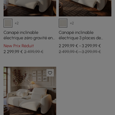
+2
+2
Canapé inclinable
Canapé inclinable
électrique zéro gravité en
électrique 3 places de
chenille 226 cm 2 places
312cm en chenille avec
New Prix Réduit
2 299,99 € - 3 299,99 €
avec oreillers et port USB
gravité zéro, coussins et
2 299
,99
€
2 499,99 €
2 499,99 € - 3 299,99 €
port USB