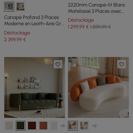
2220mm Canapé-lit Blanc
Matelassé 3 Places avec
Rangement Latéral
Canapé Profond 3 Places
Déstockage
Moderne
Moderne en Leath-Aire Gris
1 299
,99
€
1 599,99 €
2780mm avec Dossier
Déstockage
Réglable
2 399
,99
€
+6
+2