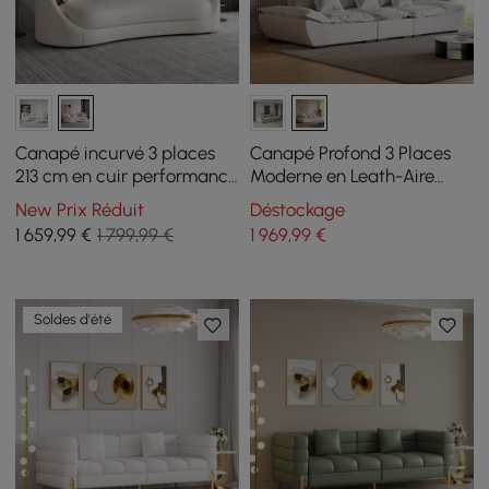
Canapé incurvé 3 places
Canapé Profond 3 Places
213 cm en cuir performance
Moderne en Leath-Aire
avec coussins
Blanc 2780 mm avec
New Prix Réduit
Déstockage
Dossier Réglable
1 659
,99
€
1 799,99 €
1 969
,99
€
Soldes d'été