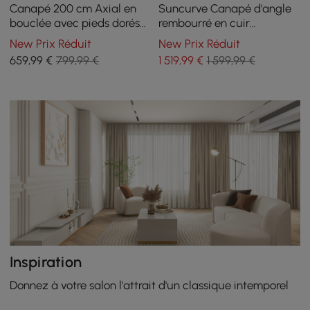
Canapé 200 cm Axial en
Suncurve Canapé d'angle
bouclée avec pieds dorés
rembourré en cuir
et coussins
performance de 211 cm
New Prix Réduit
New Prix Réduit
avec oreillers
659
,99
€
799,99 €
1 519
,99
€
1 599,99 €
Inspiration
Donnez à votre salon l'attrait d'un classique intemporel