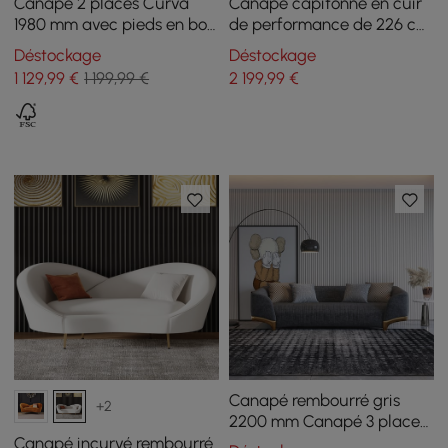
Canapé 2 places Curva
Canapé capitonné en cuir
1980 mm avec pieds en bois
de performance de 226 cm
rembourrés bouclés blancs
avec pieds dorés
Déstockage
Déstockage
1 129
,99
€
1 199,99 €
2 199
,99
€
Canapé rembourré gris
+2
2200 mm Canapé 3 places
en coton et lin avec
Canapé incurvé rembourré