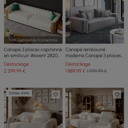
Non Disponible à proximité
Canapé 3 places capitonné
Canapé rembourré
en similicuir Wovent 2820
moderne Canapé 3 places
mm
en coton et lin
Déstockage
Déstockage
2 299
,99
€
1 889
,99
€
1 999,99 €
Soldes d'été