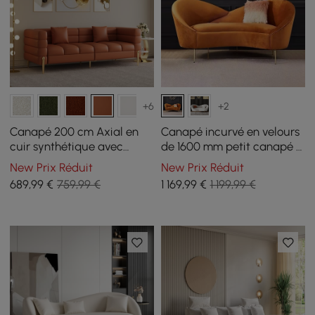
+6
+2
Canapé 200 cm Axial en
Canapé incurvé en velours
cuir synthétique avec
de 1600 mm petit canapé 3
pieds dorés et coussins
places avec rembourrage
New Prix Réduit
New Prix Réduit
arrière incurvé en orange
689
,99
€
759,99 €
1 169
,99
€
1 199,99 €