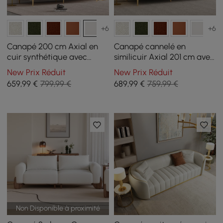
+6
+6
Canapé 200 cm Axial en
Canapé cannelé en
cuir synthétique avec
similicuir Axial 201 cm avec
pieds dorés et coussins
pieds dorés et oreillers
New Prix Réduit
New Prix Réduit
659
,99
€
799,99 €
689
,99
€
759,99 €
Non Disponible à proximité