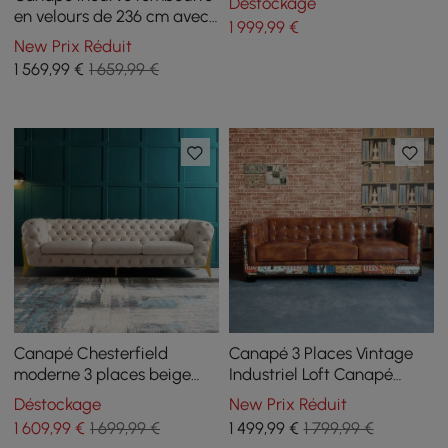
Déstockage
oreillers Pieds dorés
en velours de 236 cm avec
1 999
,99
€
pieds dorés
New Prix Réduit
1 569
,99
€
1 659,99 €
Canapé Chesterfield
Canapé 3 Places Vintage
moderne 3 places beige
Industriel Loft Canapé
2320 mm avec boutons et
Capitonné en Similicuir
Déstockage
New Prix Réduit
dossier capitonné
Marron
1 609
,99
€
1 699,99 €
1 499
,99
€
1 799,99 €