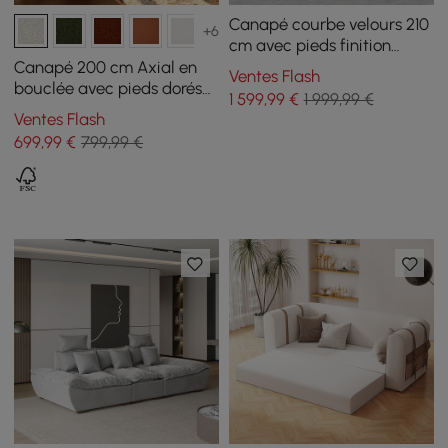
Canapé courbe velours 210
+6
cm avec pieds finition
dorée et coussins
Canapé 200 cm Axial en
Ventes Flash
bouclée avec pieds dorés
1 599
,99
€
1 999,99 €
et coussins, Lot de 2
Ventes Flash
699
,99
€
799,99 €