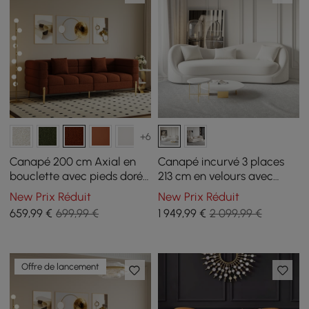
+6
Canapé 200 cm Axial en
Canapé incurvé 3 places
bouclette avec pieds dorés
213 cm en velours avec
et coussins
coussins
New Prix Réduit
New Prix Réduit
659
,99
€
699,99 €
1 949
,99
€
2 099,99 €
Offre de lancement