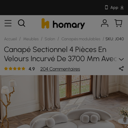
App
/
/
/
/
Accueil
Meubles
Salon
Canapés modulables
SKU: J0403
Canapé Sectionnel 4 Pièces En
Velours Incurvé De 3700 Mm Avec
Pouf Et Oreillers
4.9
204 Commentaires