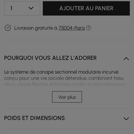
1
AJOUTER AU PANIER
Livraison gratuite à
75004-Paris
POURQUOI VOUS ALLEZ L'ADORER
Le système de canapé sectionnel modulaire incurvé
conçu pour une vie sociale détendue, combinant tissu
doux, assise flexible et formes rondes sculpturales pour
les intérieurs modernes.
Voir plus
La conception modulaire permet des aménagements
flexibles pour s'adapter à différents espaces de vie.
POIDS ET DIMENSIONS
La silhouette incurvée crée un arrangement de sièges
social doux et invitant.
Le pouf rond offre des sièges supplémentaires ou une