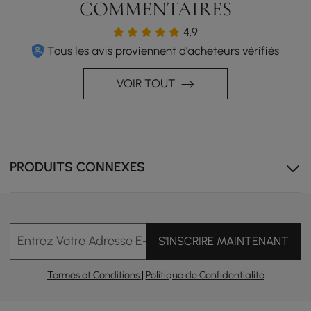
COMMENTAIRES
4.9
Votre centre de rassemblement de premier
Tous les avis proviennent d'acheteurs vérifiés
plan
Le sectionnel Serene Curve allie magistralement forme
VOIR TOUT
et fonction. Sa courbe élégante crée un espace intime
pour se réunir, offrant un confort profond dans un
velours luxueux et une structure en bois robuste.
PRODUITS CONNEXES
Entrez Votre Adresse E-mail
S'INSCRIRE MAINTENANT
Termes et Conditions
|
Politique de Confidentialité