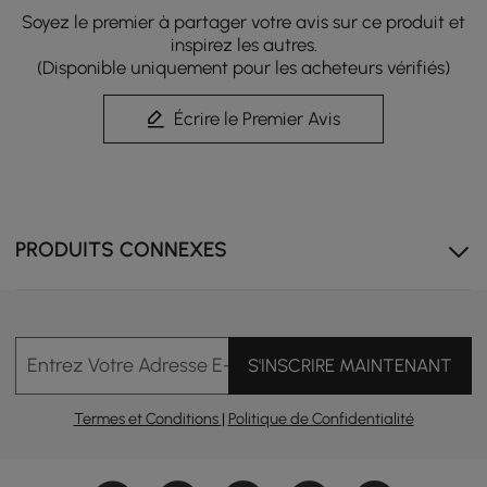
Soyez le premier à partager votre avis sur ce produit et
inspirez les autres.
(Disponible uniquement pour les acheteurs vérifiés)
Écrire le Premier Avis
La conception modulaire permet un réarrangement
facile pour s'adapter à n'importe quel espace ou style.
Adaptable, polyvalent et parfait pour les mises en page
PRODUITS CONNEXES
personnalisées.
Entrez Votre Adresse E-mail
S'INSCRIRE MAINTENANT
Termes et Conditions
|
Politique de Confidentialité