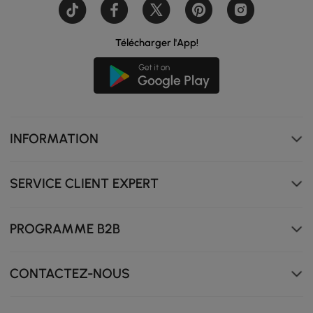
Télécharger l'App!
INFORMATION
SERVICE CLIENT EXPERT
Tissu en coton et lin naturel : ultra doux, léger et
respirant. Respectueux de l'environnement et
PROGRAMME B2B
confortable en toutes saisons. Parfait pour une mode
durable.
CONTACTEZ-NOUS