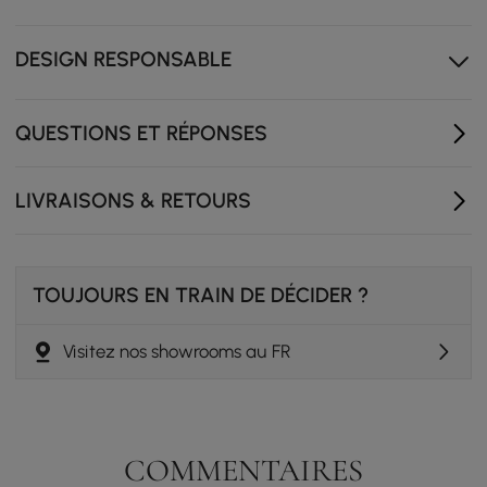
soutien et un confort durables
Sièges profonds, coussins moelleux pour un confort
DESIGN RESPONSABLE
total
La mousse comprimée se dilate complètement en 24 à
72 heures, et un traitement rapide à la vapeur aide à
QUESTIONS ET RÉPONSES
éliminer les plis restants pour un look impeccable
LIVRAISONS & RETOURS
TOUJOURS EN TRAIN DE DÉCIDER ?
Visitez nos showrooms au FR
COMMENTAIRES