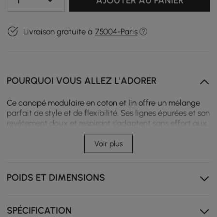
1
AJOUTER AU PANIER
Livraison gratuite à
75004-Paris
POURQUOI VOUS ALLEZ L'ADORER
Ce canapé modulaire en coton et lin offre un mélange
parfait de style et de flexibilité. Ses lignes épurées et son
revêtement doux et respirant s'adaptent sans effort aux
différents agencements de pièces. Idéal pour la vie
moderne, il vous invite à vous détendre dans un confort
Voir plus
personnalisable et une élégance discrète.
Tissu en coton et lin doux, respirant et écologique
POIDS ET DIMENSIONS
Conception modulaire personnalisable pour des
espaces flexibles
SPÉCIFICATION
La mousse compressée haute densité assure un