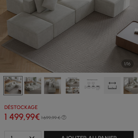
1/16
DÉSTOCKAGE
1 499
,99
€
1 699,99 €