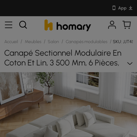
App
/
/
/
/
Accueil
Meubles
Salon
Canapés modulables
SKU: JJT454
Canapé Sectionnel Modulaire En
Coton Et Lin, 3 500 Mm, 6 Pièces,
Avec Poufs