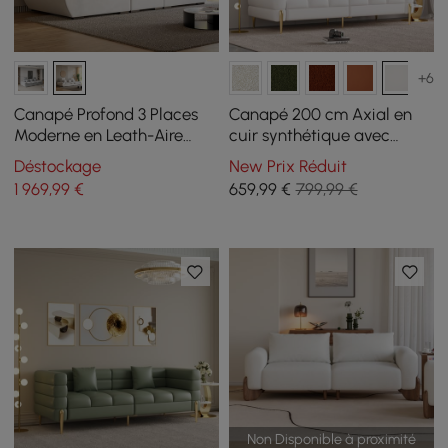
+6
Canapé Profond 3 Places
Canapé 200 cm Axial en
Moderne en Leath-Aire
cuir synthétique avec
Blanc 2780 mm avec
pieds dorés et coussins
Déstockage
New Prix Réduit
Dossier Réglable
1 969
,99
€
659
,99
€
799,99 €
Non Disponible à proximité