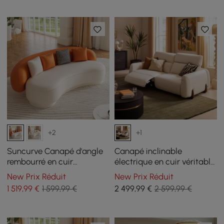
+2
+1
Suncurve Canapé d'angle
Canapé inclinable
rembourré en cuir
électrique en cuir véritable
performance de 211 cm
Curva de 85 pouces avec
New Prix Réduit
New Prix Réduit
avec oreillers
appuie-tête réglable
1 519
,99
€
1 599,99 €
2 499
,99
€
2 599,99 €