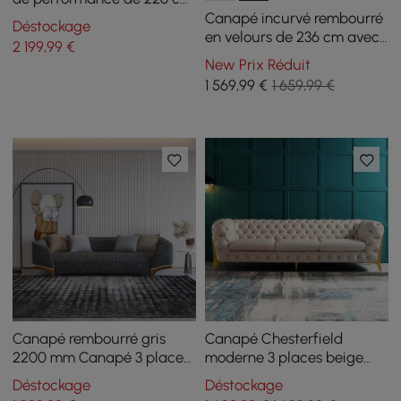
avec pieds dorés
Canapé incurvé rembourré
Déstockage
en velours de 236 cm avec
2 199
,99
€
pieds dorés
New Prix Réduit
1 569
,99
€
1 659,99 €
Canapé rembourré gris
Canapé Chesterfield
2200 mm Canapé 3 places
moderne 3 places beige
en coton et lin avec
2320 mm avec boutons et
Déstockage
Déstockage
oreillers Pieds dorés
dossier capitonné