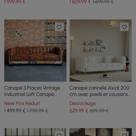
1 999
,99
€
1 609
,99
€
1 699,99 €
Canapé 3 Places Vintage
Canapé cannelé Axial 200
Industriel Loft Canapé
cm avec pieds et coussins
Capitonné en Similicuir
argentés
New Prix Réduit
Déstockage
Marron
1 499
,99
€
1 799,99 €
629
,99
€
699,99 €