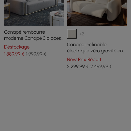
Canapé rembourré
+2
moderne Canapé 3 places
en coton et lin
Canapé inclinable
Déstockage
électrique zéro gravité en
1 889
,99
€
1 999,99 €
chenille 226 cm 2 places
New Prix Réduit
avec oreillers et port USB
2 299
,99
€
2 499,99 €