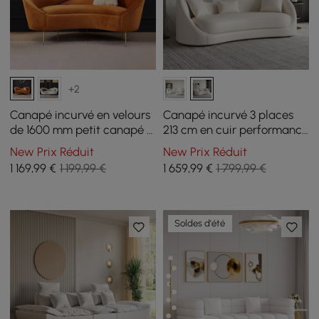
+2
Canapé incurvé en velours
Canapé incurvé 3 places
de 1600 mm petit canapé 3
213 cm en cuir performance
places avec rembourrage
avec coussins
New Prix Réduit
New Prix Réduit
arrière incurvé en orange
1 169
,99
€
1 199,99 €
1 659
,99
€
1 799,99 €
Soldes d'été