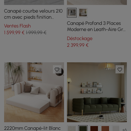
Canapé courbe velours 210
cm avec pieds finition
dorée et coussins
Canapé Profond 3 Places
Ventes Flash
Moderne en Leath-Aire Gris
1 599
,99
€
1 999,99 €
2780mm avec Dossier
Déstockage
Réglable
2 399
,99
€
2220mm Canapé-lit Blanc
+6