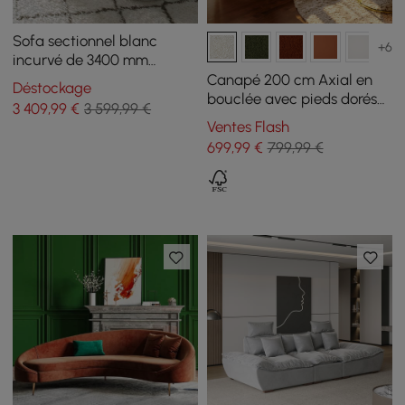
Sofa sectionnel blanc
+6
incurvé de 3400 mm
Canapé au sol 5 places
Canapé 200 cm Axial en
Déstockage
rembourré en fausse
bouclée avec pieds dorés
3 409
,99
€
3 599,99 €
fourrure de polyester
et coussins, Lot de 2
Ventes Flash
699
,99
€
799,99 €