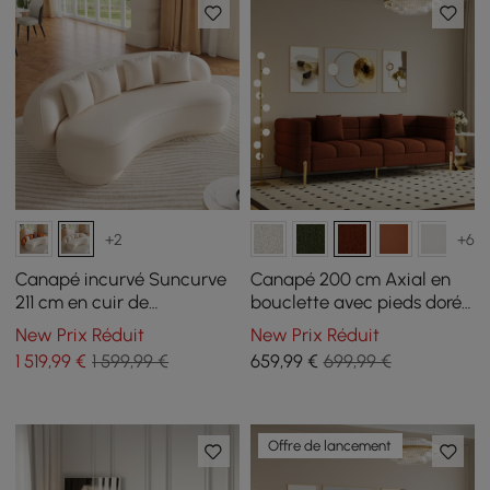
+2
+6
Canapé incurvé Suncurve
Canapé 200 cm Axial en
211 cm en cuir de
bouclette avec pieds dorés
performance avec oreillers
et coussins
New Prix Réduit
New Prix Réduit
1 519
,99
€
1 599,99 €
659
,99
€
699,99 €
Offre de lancement