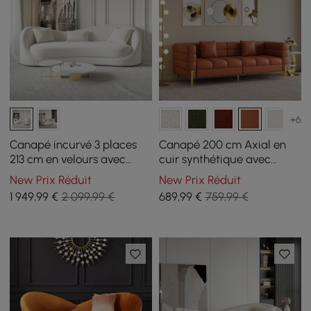
+6
Canapé incurvé 3 places
Canapé 200 cm Axial en
213 cm en velours avec
cuir synthétique avec
coussins
pieds dorés et coussins
New Prix Réduit
New Prix Réduit
1 949
,99
€
2 099,99 €
689
,99
€
759,99 €