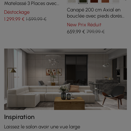
Matelassé 3 Places avec
Rangement Latéral
Canapé 200 cm Axial en
Déstockage
Moderne
bouclée avec pieds dorés
1 299
,99
€
1 599,99 €
et coussins
New Prix Réduit
659
,99
€
799,99 €
Inspiration
Laissez le salon avoir une vue large