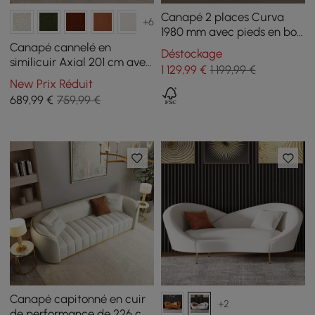
Canapé 2 places Curva
+6
1980 mm avec pieds en bois
rembourrés bouclés blancs
Canapé cannelé en
Déstockage
similicuir Axial 201 cm avec
1 129
,99
€
1 199,99 €
pieds dorés et oreillers
New Prix Réduit
689
,99
€
759,99 €
Canapé capitonné en cuir
+2
de performance de 226 cm