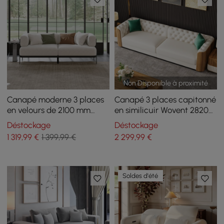
Non Disponible à proximité
Canapé moderne 3 places
Canapé 3 places capitonné
en velours de 2100 mm
en similicuir Wovent 2820
avec pieds en métal
mm
Déstockage
Déstockage
1 319
,99
€
1 399,99 €
2 299
,99
€
Soldes d'été