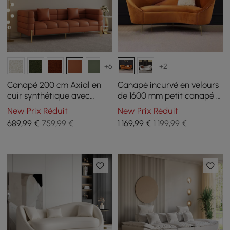
+6
+2
Canapé 200 cm Axial en
Canapé incurvé en velours
cuir synthétique avec
de 1600 mm petit canapé 3
pieds dorés et coussins
places avec rembourrage
New Prix Réduit
New Prix Réduit
arrière incurvé en orange
689
,99
€
759,99 €
1 169
,99
€
1 199,99 €