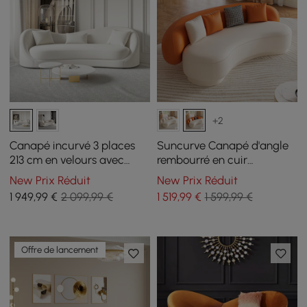
+2
Canapé incurvé 3 places
Suncurve Canapé d'angle
213 cm en velours avec
rembourré en cuir
coussins
performance de 211 cm
New Prix Réduit
New Prix Réduit
avec oreillers
1 949
,99
€
2 099,99 €
1 519
,99
€
1 599,99 €
Offre de lancement