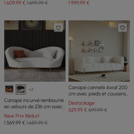
1 609
,99
€
1 699,99 €
1 999
,99
€
Canapé cannelé Axial 200
+2
cm avec pieds et coussins
argentés
Canapé incurvé rembourré
Déstockage
en velours de 236 cm avec
629
,99
€
699,99 €
pieds dorés
New Prix Réduit
1 569
,99
€
1 659,99 €