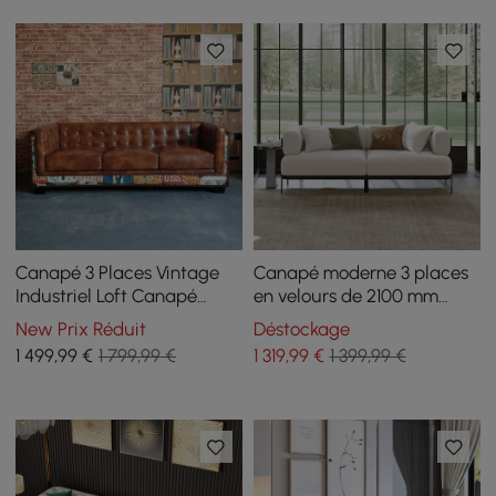
Canapé 3 Places Vintage
Canapé moderne 3 places
Industriel Loft Canapé
en velours de 2100 mm
Capitonné en Similicuir
avec pieds en métal
New Prix Réduit
Déstockage
Marron
1 499
,99
€
1 799,99 €
1 319
,99
€
1 399,99 €