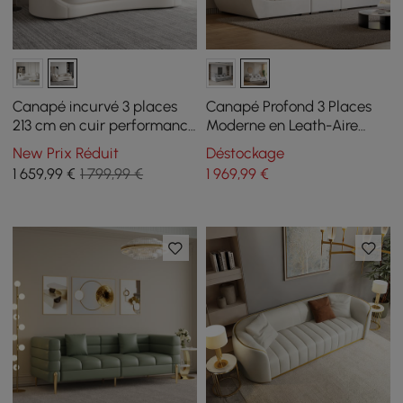
Canapé incurvé 3 places
Canapé Profond 3 Places
213 cm en cuir performance
Moderne en Leath-Aire
avec coussins
Blanc 2780 mm avec
New Prix Réduit
Déstockage
Dossier Réglable
1 659
,99
€
1 799,99 €
1 969
,99
€