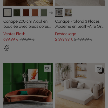
+6
Canapé 200 cm Axial en
Canapé Profond 3 Places
bouclée avec pieds dorés
Moderne en Leath-Aire Gris
et coussins, Lot de 2
2780mm avec Dossier
Ventes Flash
Déstockage
Réglable
699
,99
€
799,99 €
2 399
,99
€
2 499,99 €