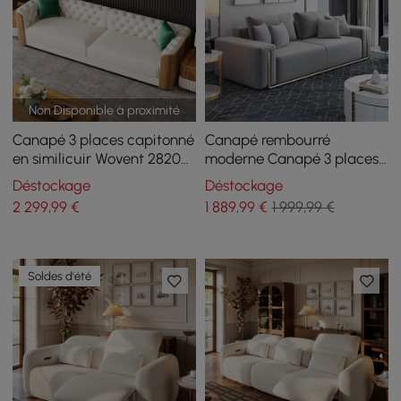
Non Disponible à proximité
Canapé 3 places capitonné
Canapé rembourré
en similicuir Wovent 2820
moderne Canapé 3 places
mm
en coton et lin
Déstockage
Déstockage
2 299
,99
€
1 889
,99
€
1 999,99 €
Soldes d'été