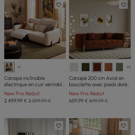
+1
+6
Canapé inclinable
Canapé 200 cm Axial en
électrique en cuir véritable
bouclette avec pieds dorés
Curva de 85 pouces avec
et coussins
New Prix Réduit
New Prix Réduit
appuie-tête réglable
2 499
,99
€
2 599,99 €
659
,99
€
699,99 €