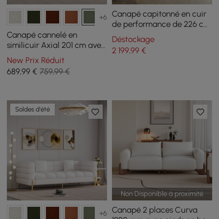
Canapé capitonné en cuir
+6
de performance de 226 cm
avec pieds dorés
Canapé cannelé en
Déstockage
similicuir Axial 201 cm avec
2 199
,99
€
pieds dorés et oreillers
New Prix Réduit
689
,99
€
759,99 €
Soldes d'été
Non Disponible à proximité
Canapé 2 places Curva
+6