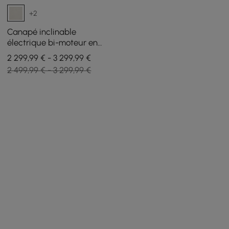
+2
Canapé inclinable
électrique bi-moteur en
chenille 2 places de 259 cm
2 299,99 € - 3 299,99 €
avec console centrale
2 499,99 € - 3 299,99 €
multifonctionnelle