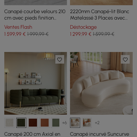
Canapé courbe velours 210
2220mm Canapé-lit Blanc
cm avec pieds finition
Matelassé 3 Places avec
dorée et coussins
Rangement Latéral
Ventes Flash
Déstockage
Moderne
1 599
,99
€
1 999,99 €
1 299
,99
€
1 599,99 €
+6
+2
Canapé 200 cm Axial en
Canapé incurvé Suncurve