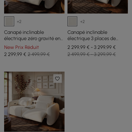
+2
+2
Canapé inclinable
Canapé inclinable
électrique zéro gravité en
électrique 3 places de
chenille 226 cm 2 places
312cm en chenille avec
New Prix Réduit
2 299,99 € - 3 299,99 €
avec oreillers et port USB
gravité zéro, coussins et
2 299
,99
€
2 499,99 €
2 499,99 € - 3 299,99 €
port USB