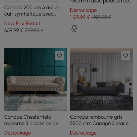
1980 mm avec pieds en bois
rembourrés bouclés blancs
Canapé 200 cm Axial en
Déstockage
cuir synthétique avec
1 129
,99
€
1 199,99 €
pieds dorés et coussins
New Prix Réduit
659
,99
€
799,99 €
Canapé Chesterfield
Canapé rembourré gris
moderne 3 places beige
2200 mm Canapé 3 places
2320 mm avec boutons et
en coton et lin avec
Déstockage
Déstockage
dossier capitonné
oreillers Pieds dorés