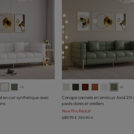
+6
+6
 en cuir synthétique avec
Canapé cannelé en similicuir Axial 201
ins
pieds dorés et oreillers
New Prix Réduit
689
,99
€
759,99 €