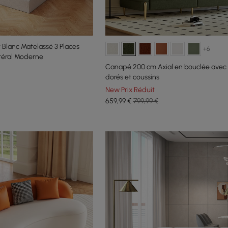
Blanc Matelassé 3 Places
+6
téral Moderne
Canapé 200 cm Axial en bouclée avec
dorés et coussins
New Prix Réduit
659
,99
€
799,99 €