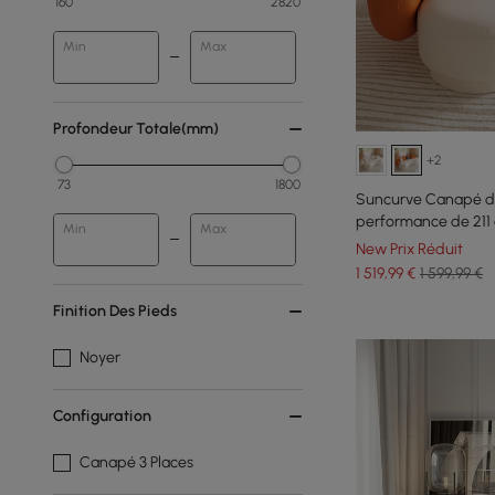
160
2820
Min
Max
Profondeur Totale(mm)
+2
73
1800
Suncurve Canapé d'
performance de 211 
Min
Max
New Prix Réduit
1 519
,99
€
1 599,99 €
Finition Des Pieds
Noyer
Configuration
Canapé 3 Places