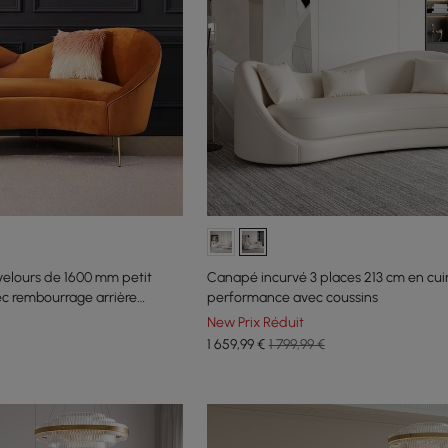
elours de 1600 mm petit
Canapé incurvé 3 places 213 cm en cui
c rembourrage arrière
performance avec coussins
New Prix Réduit
1 659
,99
€
1 799,99 €