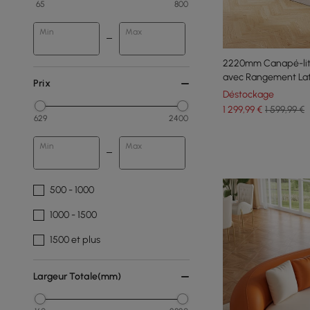
65
800
Min
Max
2220mm Canapé-lit 
avec Rangement La
Prix
Déstockage
1 299
,99
€
1 599,99 €
629
2400
Min
Max
500 - 1000
1000 - 1500
1500 et plus
Largeur Totale(mm)