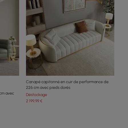
Canapé capitonné en cuir de performance de
226 cm avec pieds dorés
 cm avec
Déstockage
2 199
,99
€