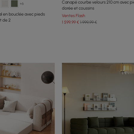
Canapé courbe velours 210 cm avec pie
+6
dorée et coussins
l en bouclée avec pieds
Ventes Flash
t de 2
1 599
,99
€
1 999,99 €