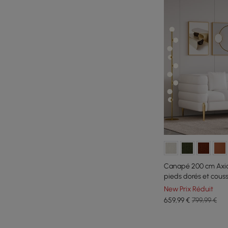
Canapé 200 cm Axial
pieds dorés et couss
New Prix Réduit
659
,99
€
799,99 €