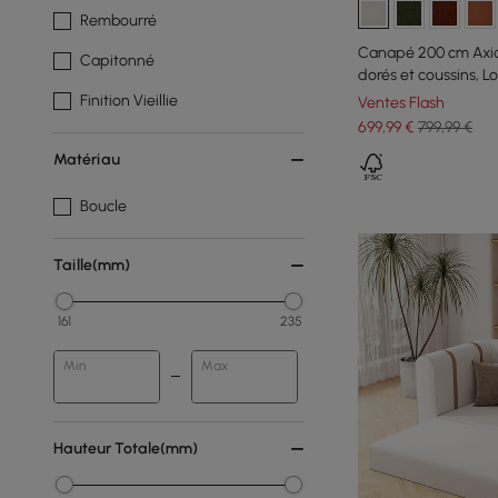
Rembourré
Canapé 200 cm Axia
Capitonné
dorés et coussins, Lo
Finition Vieillie
Ventes Flash
699
,99
€
799,99 €
Matériau
Boucle
Taille(mm)
161
235
Min
Max
Hauteur Totale(mm)