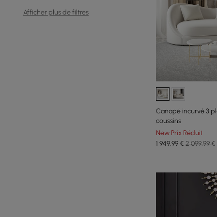
Afficher plus de filtres
Canapé incurvé 3 pl
coussins
New Prix Réduit
1 949
,99
€
2 099,99 €