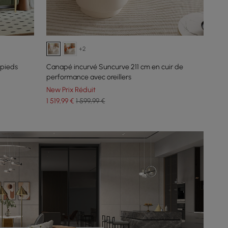
+2
 pieds
Canapé incurvé Suncurve 211 cm en cuir de
performance avec oreillers
New Prix Réduit
1 519
,99
€
1 599,99 €