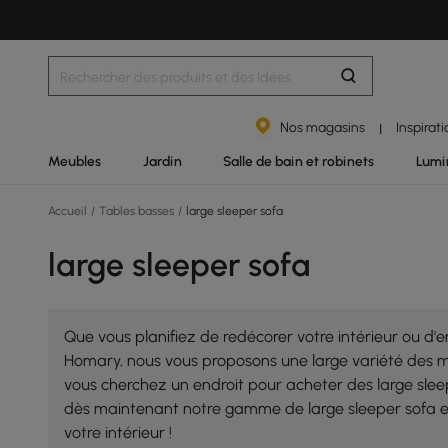
Nos magasins
Inspirat
|
Meubles
Jardin
Salle de bain et robinets
Lumi
Accueil
/
Tables basses
/
large sleeper sofa
large sleeper sofa
Que vous planifiez de redécorer votre intérieur ou 
Homary, nous vous proposons une large variété des meil
vous cherchez un endroit pour acheter des large slee
dès maintenant notre gamme de large sleeper sofa et 
votre intérieur !