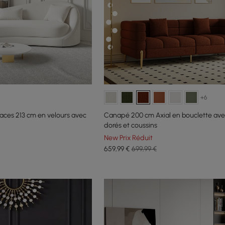
+6
aces 213 cm en velours avec
Canapé 200 cm Axial en bouclette ave
dorés et coussins
New Prix Réduit
659
,99
€
699,99 €