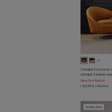
+2
Canapé incurvé en v
canapé 3 places ave
incurvé en orange
New Prix Réduit
1 169
,99
€
1 199,99 €
Soldes d'été