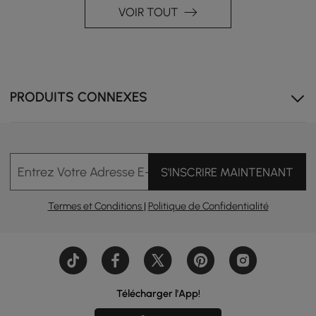
VOIR TOUT
PRODUITS CONNEXES
Détendez-vous sur votre balcon ensoleillé sans
Entrez Votre Adresse E-mail
S'INSCRIRE MAINTENANT
transpirer ; le magnifique dossier et l'assise en rotin
tressé vous permettent de rester au frais tout en
ajoutant de l'élégance.
Termes et Conditions
|
Politique de Confidentialité
Télécharger l'App!