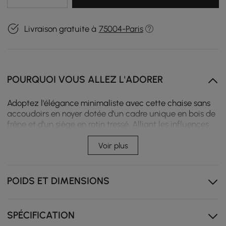
Livraison gratuite à
75004-Paris
POURQUOI VOUS ALLEZ L'ADORER
Adoptez l'élégance minimaliste avec cette chaise sans
accoudoirs en noyer dotée d'un cadre unique en bois de
frêne et d'un siège en rotin tressé. Alliant les influences
japonaises et nordiques, ses bords arrondis et lisses
garantissent la sécurité tout en supportant jusqu'à 441
Voir plus
livres. Un équilibre parfait entre texture organique et
design sophistiqué.
POIDS ET DIMENSIONS
Artisanat en rotin : assise et dossier tissés à la main
offrent un confort respirant avec une texture
organique
SPÉCIFICATION
Cadre en bois de frêne massif : construction en bois