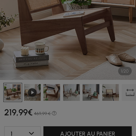
1/20
219
,99
€
469,99 €
1
AJOUTER AU PANIER