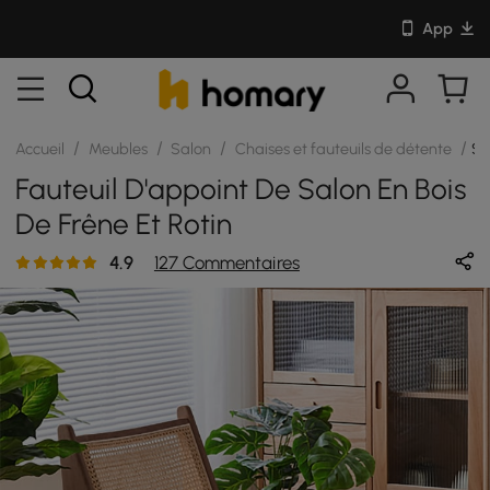
App
/
/
/
/
Accueil
Meubles
Salon
Chaises et fauteuils de détente
S
Fauteuil D'appoint De Salon En Bois
De Frêne Et Rotin
4.9
127 Commentaires