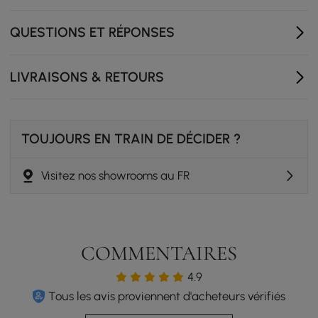
dur durable avec finition en noyer pour une stabilité
durable
QUESTIONS ET RÉPONSES
Capacité de poids : la capacité de charge nominale
de 441 livres garantit des performances fiables pour
LIVRAISONS & RETOURS
les utilisateurs de différentes tailles
Bords arrondis de sécurité : les coins incurvés lisses
évitent les chocs et les blessures pour une utilisation
familiale
TOUJOURS EN TRAIN DE DÉCIDER ?
Visitez nos showrooms au FR
COMMENTAIRES
4.9
Tous les avis proviennent d'acheteurs vérifiés