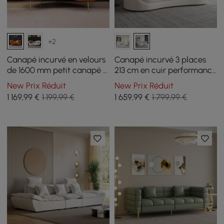
+2
Canapé incurvé en velours
Canapé incurvé 3 places
de 1600 mm petit canapé 3
213 cm en cuir performance
places avec rembourrage
avec coussins
New Prix Réduit
New Prix Réduit
arrière incurvé en orange
1 169
,99
€
1 199,99 €
1 659
,99
€
1 799,99 €