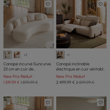
+2
+1
Canapé incurvé Suncurve
Canapé inclinable
211 cm en cuir de
électrique en cuir véritable
performance avec oreillers
Curva de 85 pouces avec
New Prix Réduit
New Prix Réduit
appuie-tête réglable
1 519
,99
€
1 599,99 €
2 499
,99
€
2 599,99 €