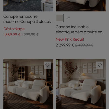
Canapé rembourré
+2
moderne Canapé 3 places
en coton et lin
Canapé inclinable
Déstockage
électrique zéro gravité en
1 889
,99
€
1 999,99 €
chenille 226 cm 2 places
New Prix Réduit
avec oreillers et port USB
2 299
,99
€
2 499,99 €