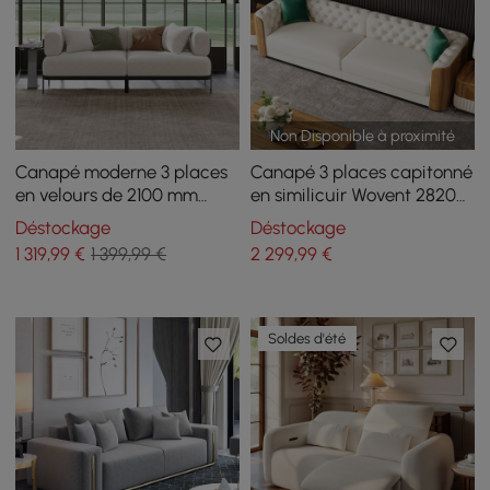
Non Disponible à proximité
Canapé moderne 3 places
Canapé 3 places capitonné
en velours de 2100 mm
en similicuir Wovent 2820
avec pieds en métal
mm
Déstockage
Déstockage
1 319
,99
€
1 399,99 €
2 299
,99
€
Soldes d'été