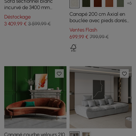
Sofa sectionnel blanc
+6
incurvé de 3400 mm
Canapé au sol 5 places
Canapé 200 cm Axial en
Déstockage
rembourré en fausse
bouclée avec pieds dorés
3 409
,99
€
3 599,99 €
fourrure de polyester
et coussins, Lot de 2
Ventes Flash
699
,99
€
799,99 €
Canapé courbe velours 210