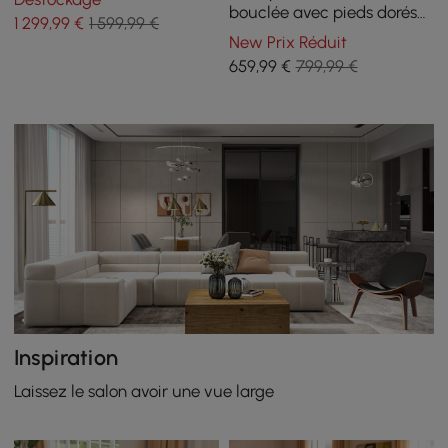
Moderne
bouclée avec pieds dorés
1 299
,99
€
1 599,99 €
et coussins
New Prix Réduit
659
,99
€
799,99 €
Inspiration
Laissez le salon avoir une vue large