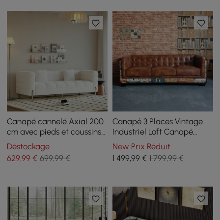
Canapé cannelé Axial 200
Canapé 3 Places Vintage
cm avec pieds et coussins
Industriel Loft Canapé
argentés
Capitonné en Similicuir
Déstockage
New Prix Réduit
Marron
629
,99
€
699,99 €
1 499
,99
€
1 799,99 €