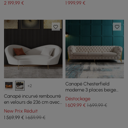
2 199
,99
€
1 999
,99
€
Canapé Chesterfield
+2
moderne 3 places beige
2320 mm avec boutons et
Canapé incurvé rembourré
Déstockage
dossier capitonné
en velours de 236 cm avec
1 609
,99
€
1 699,99 €
pieds dorés
New Prix Réduit
1 569
,99
€
1 659,99 €