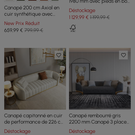
1980 mm avec pieds en bois
rembourrés bouclés blancs
Canapé 200 cm Axial en
Déstockage
cuir synthétique avec
1 129
,99
€
1 199,99 €
pieds dorés et coussins
New Prix Réduit
659
,99
€
799,99 €
Canapé capitonné en cuir
Canapé rembourré gris
de performance de 226 cm
2200 mm Canapé 3 places
avec pieds dorés
en coton et lin avec
Déstockage
Déstockage
oreillers Pieds dorés