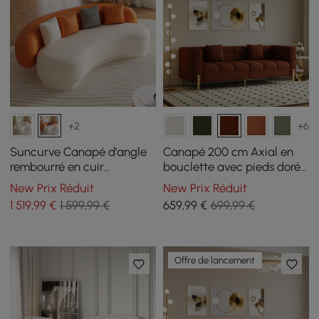
+2
+6
Suncurve Canapé d'angle
Canapé 200 cm Axial en
rembourré en cuir
bouclette avec pieds dorés
performance de 211 cm
et coussins
New Prix Réduit
New Prix Réduit
avec oreillers
1 519
,99
€
1 599,99 €
659
,99
€
699,99 €
Offre de lancement