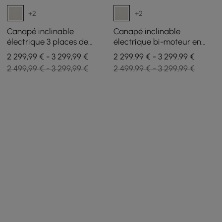
+2
+2
Canapé inclinable
Canapé inclinable
électrique 3 places de
électrique bi-moteur en
312cm en chenille avec
chenille 2 places de 259 cm
2 299,99 € - 3 299,99 €
2 299,99 € - 3 299,99 €
gravité zéro, coussins et
avec console centrale
2 499,99 € - 3 299,99 €
2 499,99 € - 3 299,99 €
port USB
multifonctionnelle