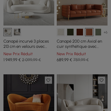
+6
Canapé incurvé 3 places
Canapé 200 cm Axial en
213 cm en velours avec
cuir synthétique avec
coussins
pieds dorés et coussins
New Prix Réduit
New Prix Réduit
1 949
,99
€
2 099,99 €
689
,99
€
759,99 €