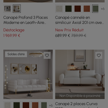
+6
Canapé Profond 3 Places
Canapé cannelé en
Moderne en Leath-Aire
similicuir Axial 201 cm avec
Blanc 2780 mm avec
pieds dorés et oreillers
Déstockage
New Prix Réduit
Dossier Réglable
1 969
,99
€
689
,99
€
759,99 €
Soldes d'été
Non Disponible à proximité
Canapé 2 places Curva
+6