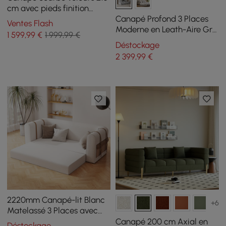
cm avec pieds finition
dorée et coussins
Canapé Profond 3 Places
Ventes Flash
Moderne en Leath-Aire Gris
1 599
,99
€
1 999,99 €
2780mm avec Dossier
Déstockage
Réglable
2 399
,99
€
2220mm Canapé-lit Blanc
+6
Matelassé 3 Places avec
Rangement Latéral
Canapé 200 cm Axial en
Déstockage