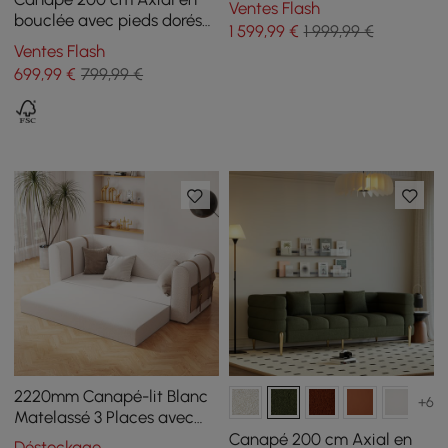
Ventes Flash
bouclée avec pieds dorés
1 599
,99
€
1 999,99 €
et coussins, Lot de 2
Ventes Flash
699
,99
€
799,99 €
2220mm Canapé-lit Blanc
+6
Matelassé 3 Places avec
Rangement Latéral
Canapé 200 cm Axial en
Déstockage