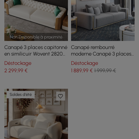
Non Disponible à proximité
Canapé 3 places capitonné
Canapé rembourré
en similicuir Wovent 2820
moderne Canapé 3 places
mm
en coton et lin
Déstockage
Déstockage
2 299
,99
€
1 889
,99
€
1 999,99 €
Soldes d'été