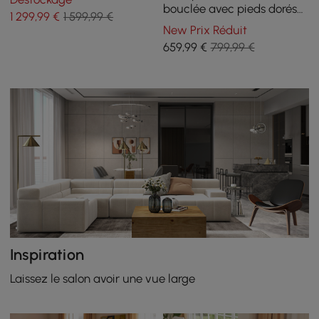
Moderne
bouclée avec pieds dorés
1 299
,99
€
1 599,99 €
et coussins
New Prix Réduit
659
,99
€
799,99 €
Inspiration
Laissez le salon avoir une vue large