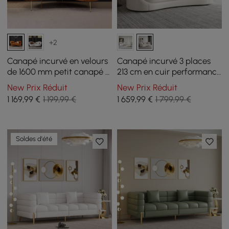
+2
Canapé incurvé en velours
Canapé incurvé 3 places
de 1600 mm petit canapé 3
213 cm en cuir performance
places avec rembourrage
avec coussins
New Prix Réduit
New Prix Réduit
arrière incurvé en orange
1 169
,99
€
1 199,99 €
1 659
,99
€
1 799,99 €
Soldes d'été