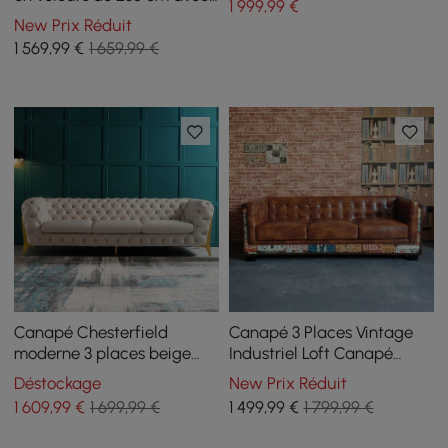
1 999
,99
€
pieds dorés
New Prix Réduit
1 569
,99
€
1 659,99 €
Canapé Chesterfield
Canapé 3 Places Vintage
moderne 3 places beige
Industriel Loft Canapé
2320 mm avec boutons et
Capitonné en Similicuir
Déstockage
New Prix Réduit
dossier capitonné
Marron
1 609
,99
€
1 699,99 €
1 499
,99
€
1 799,99 €