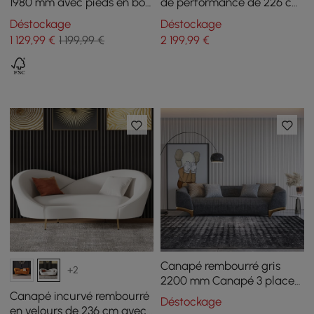
1980 mm avec pieds en bois
de performance de 226 cm
rembourrés bouclés blancs
avec pieds dorés
Déstockage
Déstockage
1 129
,99
€
1 199,99 €
2 199
,99
€
Canapé rembourré gris
+2
2200 mm Canapé 3 places
en coton et lin avec
Canapé incurvé rembourré
Déstockage
oreillers Pieds dorés
en velours de 236 cm avec