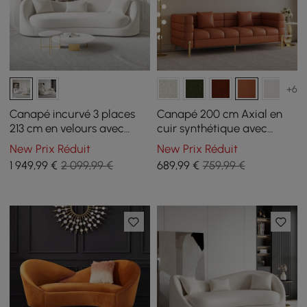
+6
Canapé incurvé 3 places
Canapé 200 cm Axial en
213 cm en velours avec
cuir synthétique avec
coussins
pieds dorés et coussins
New Prix Réduit
New Prix Réduit
1 949
,99
€
2 099,99 €
689
,99
€
759,99 €