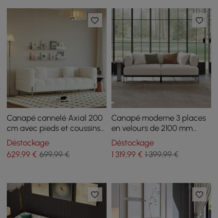
Canapé cannelé Axial 200
Canapé moderne 3 places
cm avec pieds et coussins
en velours de 2100 mm
argentés
avec pieds en métal
Déstockage
Déstockage
629
,99
€
699,99 €
1 319
,99
€
1 399,99 €