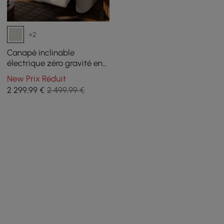
+2
Canapé inclinable
électrique zéro gravité en
chenille 226 cm 2 places
New Prix Réduit
avec oreillers et port USB
2 299
,99
€
2 499,99 €