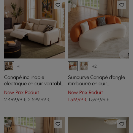
+1
+2
Canapé inclinable
Suncurve Canapé d'angle
électrique en cuir véritable
rembourré en cuir
Curva de 85 pouces avec
performance de 211 cm
New Prix Réduit
New Prix Réduit
appuie-tête réglable
avec oreillers
2 499
,99
€
2 599,99 €
1 519
,99
€
1 599,99 €