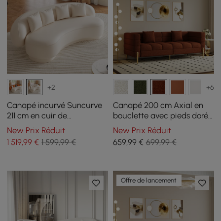
+2
+6
Canapé incurvé Suncurve
Canapé 200 cm Axial en
211 cm en cuir de
bouclette avec pieds dorés
performance avec oreillers
et coussins
New Prix Réduit
New Prix Réduit
1 519
,99
€
1 599,99 €
659
,99
€
699,99 €
Offre de lancement