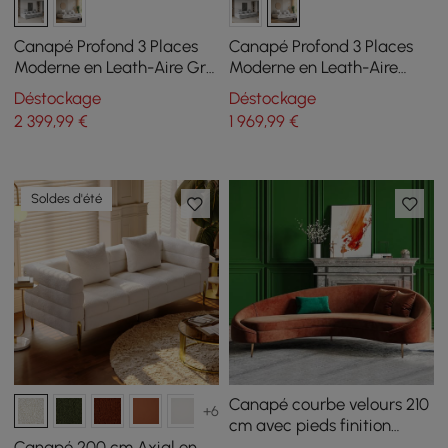
Canapé Profond 3 Places
Canapé Profond 3 Places
Moderne en Leath-Aire Gris
Moderne en Leath-Aire
2780mm avec Dossier
Blanc 2780 mm avec
Déstockage
Déstockage
Réglable
Dossier Réglable
2 399
,99
€
1 969
,99
€
Soldes d'été
Canapé courbe velours 210
+6
cm avec pieds finition
dorée et coussins
Canapé 200 cm Axial en