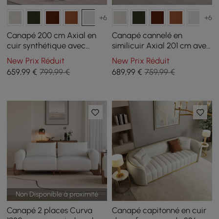
+6
+6
Canapé 200 cm Axial en
Canapé cannelé en
cuir synthétique avec
similicuir Axial 201 cm avec
pieds dorés et coussins
pieds dorés et oreillers
New Prix Réduit
New Prix Réduit
659
,99
€
799,99 €
689
,99
€
759,99 €
Non Disponible à proximité
Canapé 2 places Curva
Canapé capitonné en cuir