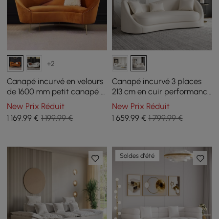
+2
Canapé incurvé en velours
Canapé incurvé 3 places
de 1600 mm petit canapé 3
213 cm en cuir performance
places avec rembourrage
avec coussins
New Prix Réduit
New Prix Réduit
arrière incurvé en orange
1 169
,99
€
1 199,99 €
1 659
,99
€
1 799,99 €
Soldes d'été