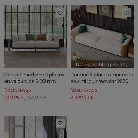
Non Disponible à proximité
Canapé moderne 3 places
Canapé 3 places capitonné
en velours de 2100 mm
en similicuir Wovent 2820
avec pieds en métal
mm
Déstockage
Déstockage
1 319
,99
€
1 399,99 €
2 299
,99
€