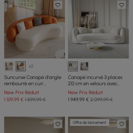
+2
Suncurve Canapé d'angle
Canapé incurvé 3 places
rembourré en cuir
213 cm en velours avec
performance de 211 cm
coussins
New Prix Réduit
New Prix Réduit
avec oreillers
1 519
,99
€
1 599,99 €
1 949
,99
€
2 099,99 €
Offre de lancement