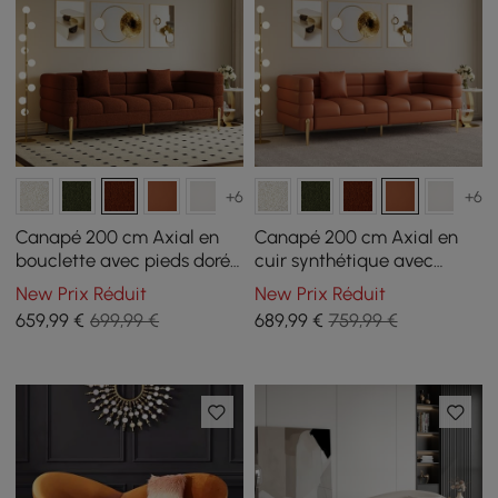
+6
+6
Canapé 200 cm Axial en
Canapé 200 cm Axial en
bouclette avec pieds dorés
cuir synthétique avec
et coussins
pieds dorés et coussins
New Prix Réduit
New Prix Réduit
659
,99
€
699,99 €
689
,99
€
759,99 €