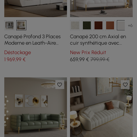
+6
Canapé Profond 3 Places
Canapé 200 cm Axial en
Moderne en Leath-Aire
cuir synthétique avec
Blanc 2780 mm avec
pieds dorés et coussins
Déstockage
New Prix Réduit
Dossier Réglable
1 969
,99
€
659
,99
€
799,99 €