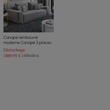
Canapé rembourré
moderne Canapé 3 places
en coton et lin
Déstockage
1 889
,99
€
1 999,99 €