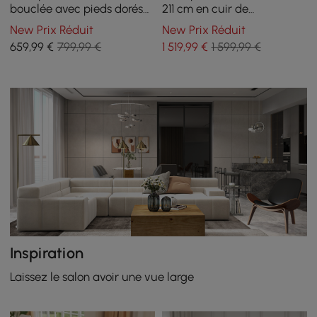
bouclée avec pieds dorés
211 cm en cuir de
et coussins
performance avec oreillers
New Prix Réduit
New Prix Réduit
659
,99
€
799,99 €
1 519
,99
€
1 599,99 €
Inspiration
Laissez le salon avoir une vue large