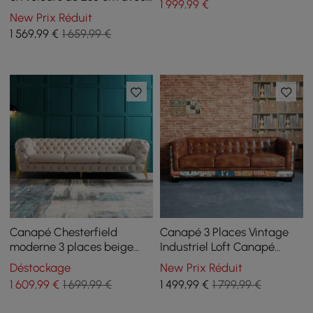
1 999
,99
€
pieds dorés
New Prix Réduit
1 569
,99
€
1 659,99 €
Canapé Chesterfield
Canapé 3 Places Vintage
moderne 3 places beige
Industriel Loft Canapé
2320 mm avec boutons et
Capitonné en Similicuir
Déstockage
New Prix Réduit
dossier capitonné
Marron
1 609
,99
€
1 699,99 €
1 499
,99
€
1 799,99 €