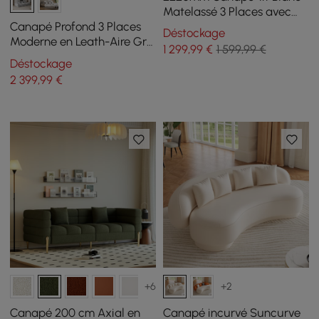
Matelassé 3 Places avec
Rangement Latéral
Canapé Profond 3 Places
Déstockage
Moderne
Moderne en Leath-Aire Gris
1 299
,99
€
1 599,99 €
2780mm avec Dossier
Déstockage
Réglable
2 399
,99
€
+6
+2
Canapé 200 cm Axial en
Canapé incurvé Suncurve