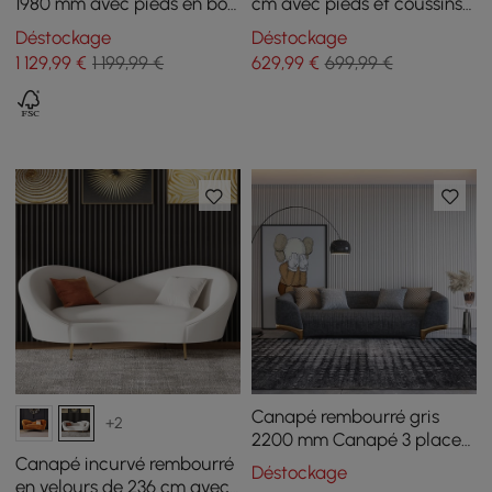
1980 mm avec pieds en bois
cm avec pieds et coussins
rembourrés bouclés blancs
argentés
Déstockage
Déstockage
1 129
,99
€
1 199,99 €
629
,99
€
699,99 €
Canapé rembourré gris
+2
2200 mm Canapé 3 places
en coton et lin avec
Canapé incurvé rembourré
Déstockage
oreillers Pieds dorés
en velours de 236 cm avec