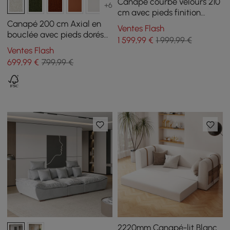
Canapé courbe velours 210
+6
cm avec pieds finition
dorée et coussins
Canapé 200 cm Axial en
Ventes Flash
bouclée avec pieds dorés
1 599
,99
€
1 999,99 €
et coussins, Lot de 2
Ventes Flash
699
,99
€
799,99 €
2220mm Canapé-lit Blanc