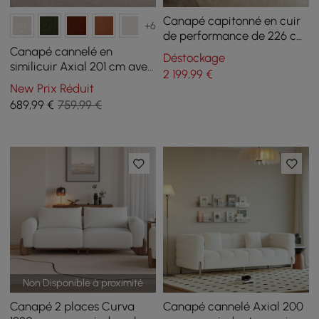
Canapé capitonné en cuir
+6
de performance de 226 cm
avec pieds dorés
Canapé cannelé en
Déstockage
similicuir Axial 201 cm avec
2 199
,99
€
pieds dorés et oreillers
New Prix Réduit
689
,99
€
759,99 €
Non Disponible à proximité
Canapé 2 places Curva
Canapé cannelé Axial 200