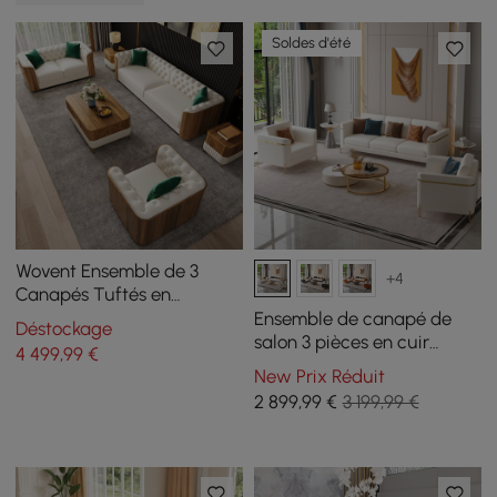
Soldes d'été
Wovent Ensemble de 3
+4
Canapés Tuftés en
Similicuir Beige Moderne
Ensemble de canapé de
Déstockage
salon 3 pièces en cuir
4 499
,99
€
moderne Vertex
New Prix Réduit
2 899
,99
€
3 199,99 €