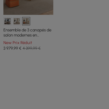
Ensemble de 3 canapés de
salon modernes en
similicuir blanc et orange
New Prix Réduit
3 979
,99
€
4 399,99 €