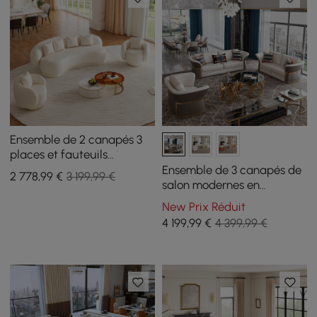
Ensemble de 2 canapés 3
places et fauteuils
d'appoint pivotants
Ensemble de 3 canapés de
2 778
,99
€
3 199,99 €
Suncurve en similicuir
salon modernes en
similicuir marron et blanc
New Prix Réduit
4 199
,99
€
4 399,99 €