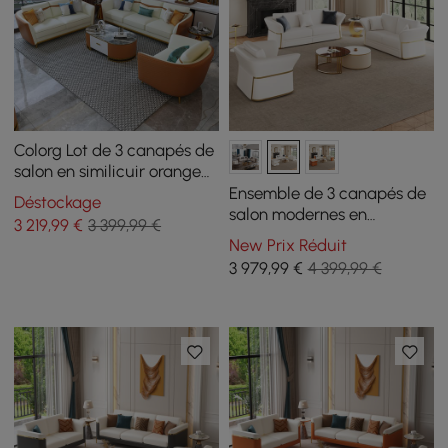
Colorg Lot de 3 canapés de
salon en similicuir orange
avec canapé simple et
Ensemble de 3 canapés de
Déstockage
causelière
salon modernes en
3 219
,99
€
3 399,99 €
similicuir blanc
New Prix Réduit
3 979
,99
€
4 399,99 €