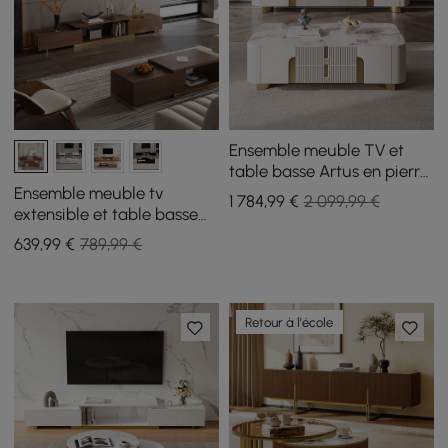
Ensemble meuble TV et
table basse Artus en pierre
frittée
Ensemble meuble tv
1 784
,99
€
2 099,99 €
extensible et table basse
Mordel en noyer brillant
639
,99
€
789,99 €
Retour à l'école