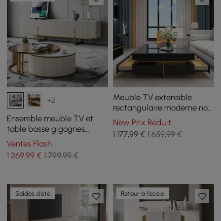
Meuble TV extensible
+2
rectangulaire moderne noir
brillant et ensemble de
Ensemble meuble TV et
New Prix Réduit
table basse carrée avec
table basse gigognes
1 177
,99
€
1 659,99 €
tiroirs
Grovyn
Ventes Flash
1 269
,99
€
1 799,99 €
Soldes d'été
Retour à l'école