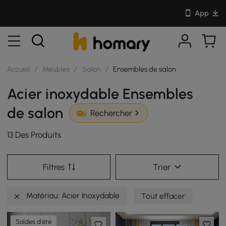
App
Accueil
/
Meubles
/
Salon
/
Ensembles de salon
Acier inoxydable Ensembles
de salon
Rechercher
13 Des Produits
Filtres
Trier
Matériau: Acier Inoxydable
Tout effacer
Soldes d'été