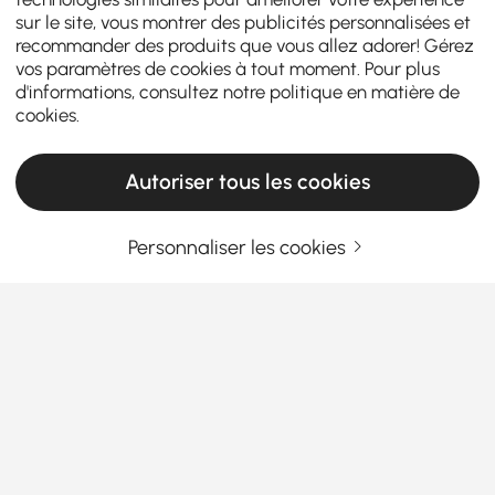
sur le site, vous montrer des publicités personnalisées et
recommander des produits que vous allez adorer! Gérez
vos paramètres de cookies à tout moment. Pour plus
d'informations, consultez notre
politique en matière de
cookies
.
Autoriser tous les cookies
Personnaliser les cookies
Guía de compra de conjuntos de sala de
estar para estilo y comodidad
Por qué elegir los juegos de sala adecuados
puede transformar su espacio
¿Alguna vez se ha preguntado cómo los
muebles de
En savoir plus
sala
perfectos pueden cambiar totalmente el
Products in the current category have been updated to show the latest 13 items