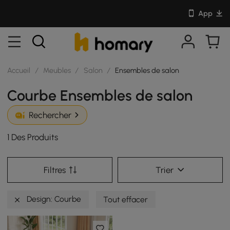
App
Accueil
/
Meubles
/
Salon
/
Ensembles de salon
Courbe Ensembles de salon
Rechercher
1 Des Produits
Filtres
Trier
Design: Courbe
Tout effacer