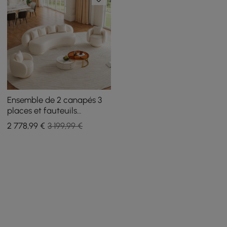
Ensemble de 2 canapés 3
places et fauteuils
d'appoint pivotants
2 778
,99
€
3 199,99 €
Suncurve en similicuir