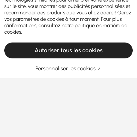
sur le site, vous montrer des publicités personnalisées et
recommander des produits que vous allez adorer! Gérez
vos paramètres de cookies à tout moment. Pour plus
d'informations, consultez notre
politique en matière de
cookies
.
Autoriser tous les cookies
Personnaliser les cookies
Guia de Compra de Conjuntos de Sala de
Estar para Estilo e Conforto
Por que escolher os conjuntos de sala de
estar certos pode transformar o seu espaço
Já se perguntou como o mobiliário perfeito para
En savoir plus
conjuntos de sala de estar
pode mudar totalmente
Products in the current category have been updated to show the latest 1 items