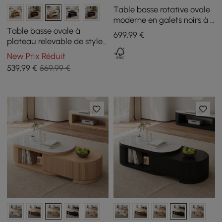
Table basse rotative ovale
moderne en galets noirs à 3
niveaux avec rangement
Table basse ovale à
699
,99
€
plateau relevable de style
moderne du milieu du
New Prix Réduit
siècle, 47"
539
,99
€
569,99 €