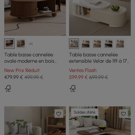
+1
Table basse cannelée
Table basse cannelée
ovale moderne en bois
extensible Velar de 119 à 170
massif de noyer de 1100 mm
cm avec plateau en pierre
New Prix Réduit
Ventes Flash
avec rangement
frittée et rangement
479
,99
€
499,99 €
599
,99
€
699,99 €
Soldes d'été