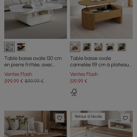
Table basse ovale 130 cm
Table basse ovale
en pierre frittée, avec
cannelée 119 cm à plateau
rangement
relevable, finition naturelle
Ventes Flash
Ventes Flash
599
,99
€
899,99 €
519
,99
€
Retour à l'école