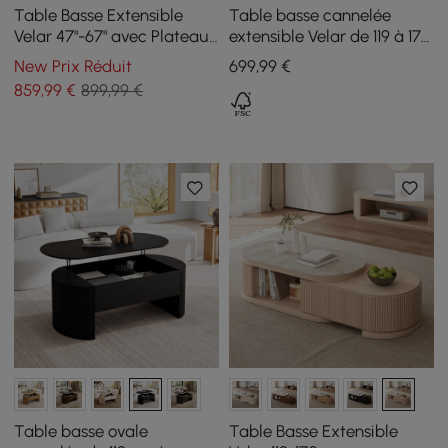
Table Basse Extensible
Table basse cannelée
Velar 47"-67" avec Plateau
extensible Velar de 119 à 170
en Pierre Frittée et
cm avec plateau en pierre
New Prix Réduit
699
,99
€
Rangement
frittée et rangement
859
,99
€
899,99 €
Table basse ovale
Table Basse Extensible