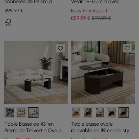
cannelée de 119 cm à
Velar 119-170 cm avec
plateau relevable, noire
Plateau en Pierre Frittée et
499
,99
€
New Prix Réduit
Rangement
859
,99
€
899,99 €
Table Basse de 43" en
Table basse ovale
Pierre de Travertin Ovale
relevable de 119 cm de style
Style Japandi
Mid-Century moderne