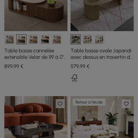
Table basse cannelée
Table basse ovale Japandi
extensible Velar de 119 à 170
avec dessus en travertin de
cm avec plateau en pierre
1080 mm
899
,99
€
579
,99
€
frittée et rangement
Retour à l'école