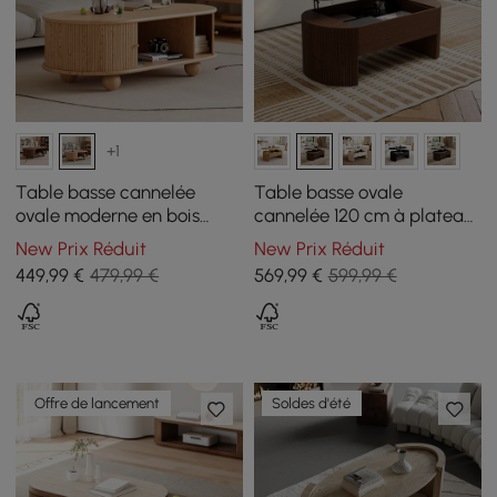
+1
Table basse cannelée
Table basse ovale
ovale moderne en bois
cannelée 120 cm à plateau
massif naturel Stria 1200
relevable, finition noyer
New Prix Réduit
New Prix Réduit
mm avec rangement
449
,99
€
479,99 €
569
,99
€
599,99 €
Offre de lancement
Soldes d'été