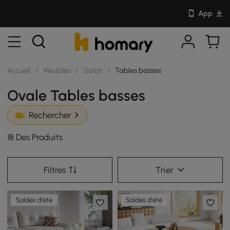
App
Accueil
/
Meubles
/
Salon
/
Tables basses
Ovale Tables basses
Rechercher
18 Des Produits
Filtres
Trier
Soldes d'été
Soldes d'été