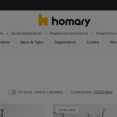
ion
Guide d'expédition
Programme commercial
Programme d'
|
|
|
naires
Décor & Tapis
Organisation
Cuisine
Nou
En stock : livré en 1 semaine
Code postal :
75004-Paris
Soldes d'été