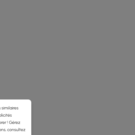
 similaires
licités
rer ! Gérez
ons, consultez