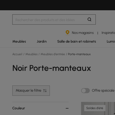
Nos magasins
Inspirat
|
Meubles
Jardin
Salle de bain et robinets
Lumi
Accueil
/
Meubles
/
Meubles d'entrée
/
Porte-manteaux
Noir Porte-manteaux
Masquer le filtre
Offre spéciale
Couleur
Soldes d'été