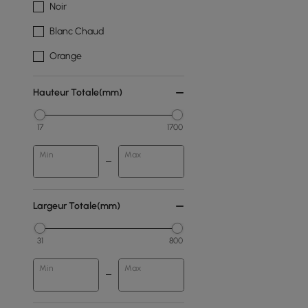
Noir
Blanc Chaud
Orange
Hauteur Totale(mm)
17
1700
Min
Max
Largeur Totale(mm)
31
800
Min
Max