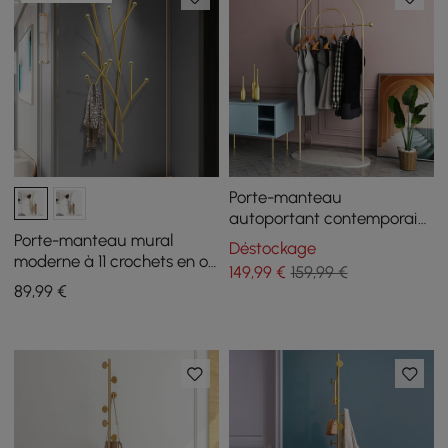
Porte-manteau
autoportant contemporain
de 1700 mm avec base en
Porte-manteau mural
Déstockage
marbre
moderne à 11 crochets en or
149
,99
€
159,99 €
avec forme de branche
89
,99
€
d'arbre