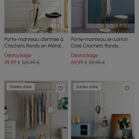
Porte-manteau d'entrée à
Porte-manteau en Laiton
Crochets Ronds en Métal
Doré Crochets Ronds
avec Porte-parapluie Base
d'entrée Cintre Base en
Déstockage
Déstockage
Dorée
Marbre
119
,99
€
129,99 €
69
,99
€
119,99 €
Soldes d'été
Soldes d'été