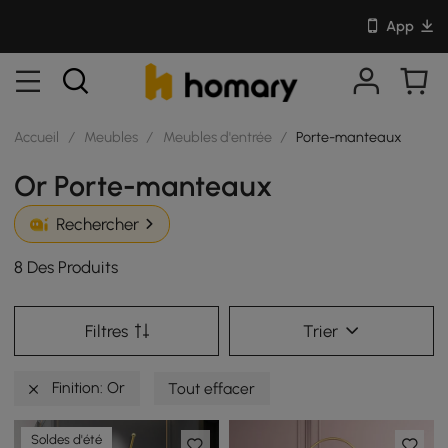
App
Accueil
/
Meubles
/
Meubles d'entrée
/
Porte-manteaux
Or Porte-manteaux
Rechercher
8 Des Produits
Filtres
Trier
Finition: Or
Tout effacer
Soldes d'été