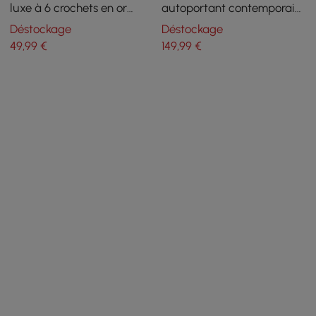
luxe à 6 crochets en or
autoportant contemporain
avec résistance à charge
de 1700 mm avec base en
Déstockage
Déstockage
élevée et procédé de
marbre
49
,99
€
149
,99
€
peinture