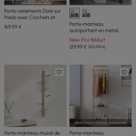
Porte-vêtements Doré sur
Pieds avec Crochets et
Base en Faux Marbre
Porte-manteau
169
,99
€
autoportant en métal
moderne chic 1700 mm,
New Prix Réduit
base en marbre doré
129
,99
€
159,99 €
Non Disponible à proximité
Porte-manteau mural de
Porte-manteau