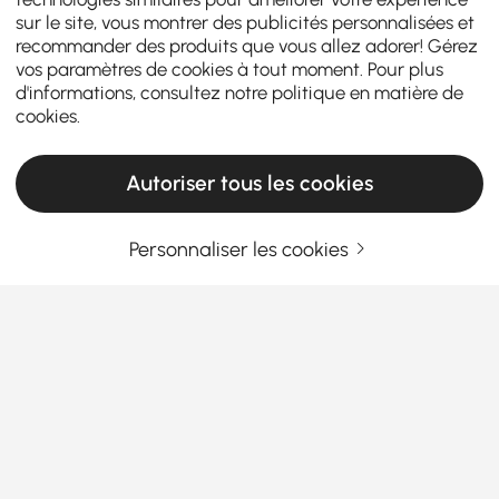
sur le site, vous montrer des publicités personnalisées et
recommander des produits que vous allez adorer! Gérez
vos paramètres de cookies à tout moment. Pour plus
d'informations, consultez notre
politique en matière de
cookies
.
Autoriser tous les cookies
Personnaliser les cookies
Why Coat Racks or Hall Trees Are Perfect for
Every Home
Why a Coat Rack or Hall Tree Is More Than
Just Entryway Decor
Tired of jackets piling up and bags tossed on the
En savoir plus
floor the moment you walk in? That’s exactly where
Products in the current category have been updated to show the latest 1 items