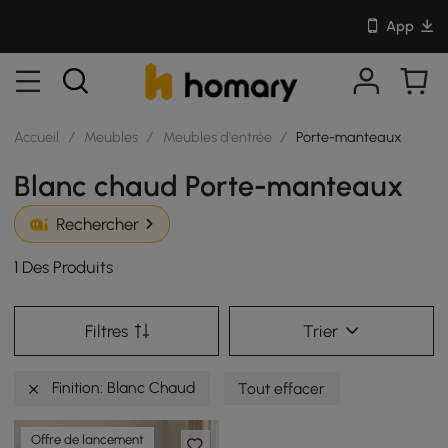
App
Accueil
/
Meubles
/
Meubles d'entrée
/
Porte-manteaux
Blanc chaud Porte-manteaux
Rechercher
1 Des Produits
Filtres
Trier
Finition: Blanc Chaud
Tout effacer
Offre de lancement