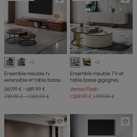
+3
+2
Ensemble meuble tv
Ensemble meuble TV et
extensible et table basse
table basse gigognes
emboîtable Fero en noyer
Grovyn
561,99 € - 689,99 €
Ventes Flash
739,99 € - 1 059,99 €
1 269
,99
€
1 799,99 €