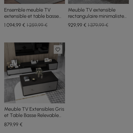
Ensemble meuble TV
Meuble TV extensible
extensible et table basse
rectangulaire minimaliste
Crator
blanc et noyer et ensemble
1 094
,99
€
1 259,99 €
929
,99
€
1 379,99 €
de table basse relevable
Meuble TV Extensibles Gris
et Table Basse Relevable
Lot de 2
879
,99
€