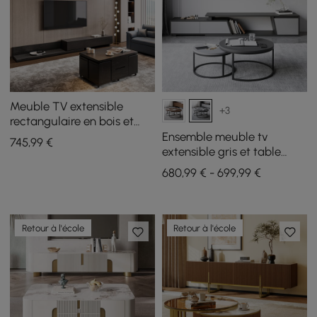
Meuble TV extensible
+3
rectangulaire en bois et
ensemble de table basse
Ensemble meuble tv
745
,99
€
noire à plateau relevable
extensible gris et table
avec rangement
basse emboîtable Fero
680,99 € - 699,99 €
Retour à l'école
Retour à l'école