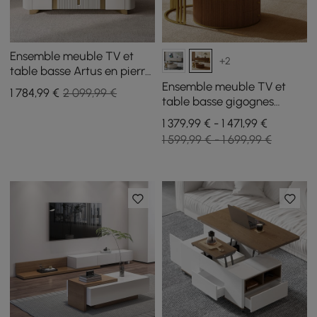
Ensemble meuble TV et
+2
table basse Artus en pierre
frittée
Ensemble meuble TV et
1 784
,99
€
2 099,99 €
table basse gigognes
Grovyn avec plateau en
1 379,99 € - 1 471,99 €
pierre frittée
1 599,99 € - 1 699,99 €