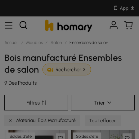
App
Accueil
/
Meubles
/
Salon
/
Ensembles de salon
Bois manufacturé Ensembles
de salon
Rechercher
9 Des Produits
Filtres
Trier
Matériau: Bois Manufacturé
Tout effacer
Soldes d'été
Soldes d'été