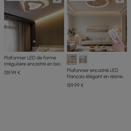
Plafonnier LED de forme
irrégulière encastré en bois
de chêne nordique
Plafonnier encastré LED
139
,99
€
français élégant en résine
naturelle sculpté en 3D
159
,99
€
avec 3 modes dimmables