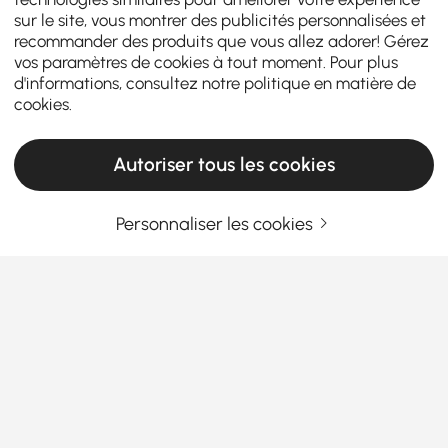
sur le site, vous montrer des publicités personnalisées et
recommander des produits que vous allez adorer! Gérez
vos paramètres de cookies à tout moment. Pour plus
d'informations, consultez notre
politique en matière de
cookies
.
Autoriser tous les cookies
Personnaliser les cookies
Guide d'achat des plafonniers pour une
maison plus lumineuse et élégante
Comment choisir des plafonniers qui
transforment votre espace
Avez-vous déjà eu l'impression que votre salon ou
En savoir plus
votre chambre à coucher semblait « inachevé », peu
Products in the current category have been updated to show the latest 2 items