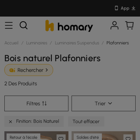
App
Accueil
/
Luminaires
/
Luminaires Suspendus
/
Plafonniers
Bois naturel Plafonniers
Rechercher
2 Des Produits
Filtres
Trier
Finition: Bois Naturel
Tout effacer
Retour à l'école
Soldes d'été