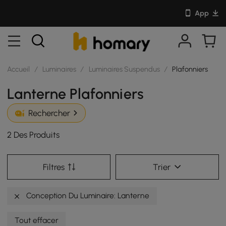
App
Accueil
/
Luminaires
/
Luminaires Suspendus
/
Plafonniers
Lanterne Plafonniers
Rechercher
2 Des Produits
Filtres
Trier
Conception Du Luminaire: Lanterne
Tout effacer