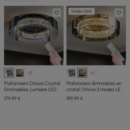
Soldes d'été
+2
+2
Plafonniers Orlova Crystal
Plafonniers dimmables en
Dimmables, Lumière LED
cristal Orlova 3 modes LED
Encastrée à 3 Modes avec
encastrables avec
179
,99
€
199
,99
€
Télécommande
télécommande