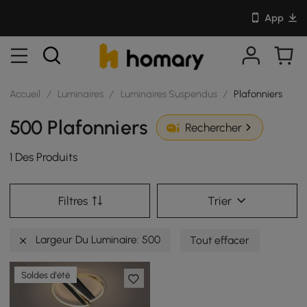
App
Accueil
/
Luminaires
/
Luminaires Suspendus
/
Plafonniers
500 Plafonniers
Rechercher
1 Des Produits
Filtres
Trier
Largeur Du Luminaire: 500
Tout effacer
Soldes d'été