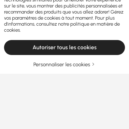
sur le site, vous montrer des publicités personnalisées et
recommander des produits que vous allez adorer! Gérez
vos paramètres de cookies à tout moment. Pour plus
d'informations, consultez notre
politique en matière de
cookies
.
Autoriser tous les cookies
Personnaliser les cookies
Le guide complet des accessoires et de
l'organisation de la salle de bain
Que devez-vous savoir avant de choisir des
accessoires et des rangements de salle de
bain ?
En savoir plus
Avez-vous déjà eu l'impression que votre salle de
Products in the current category have been updated to show the latest 2 items