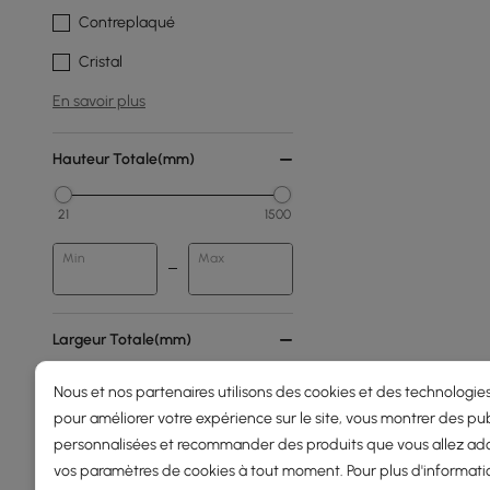
Contreplaqué
Cristal
En savoir plus
Hauteur Totale(mm)
21
1500
Min
Max
Largeur Totale(mm)
Nous et nos partenaires utilisons des cookies et des technologies
35
800
pour améliorer votre expérience sur le site, vous montrer des pub
Min
Max
personnalisées et recommander des produits que vous allez ado
vos paramètres de cookies à tout moment. Pour plus d'informati