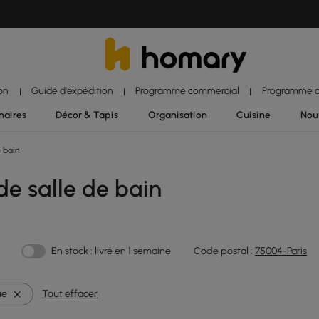
ion
Guide d'expédition
Programme commercial
Programme d'
|
|
|
naires
Décor & Tapis
Organisation
Cuisine
Nou
 bain
de salle de bain
En stock : livré en 1 semaine
Code postal :
75004-Paris
ue
Tout effacer