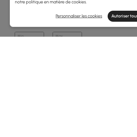
notre
politique en matière de cookies
.
Prix
Personnaliser les cookies
Autoriser tou
29
500
Min
Max
Sous 150
150 - 250
250 - 500
Profondeur Totale(mm)
1
400
Min
Max
Products in the current category have been updated to show t