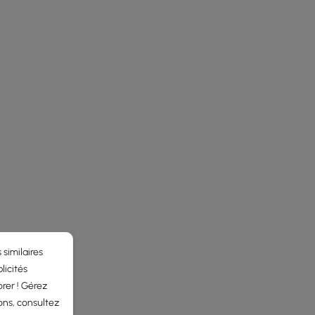
 similaires
licités
rer ! Gérez
ons, consultez