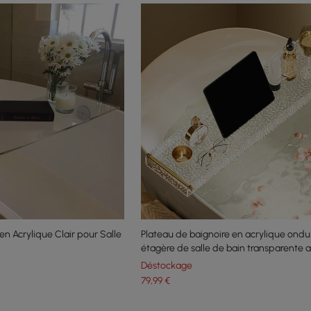
en Acrylique Clair pour Salle
Plateau de baignoire en acrylique ondu
étagère de salle de bain transparente 
poignées dorées
Déstockage
79
,99
€