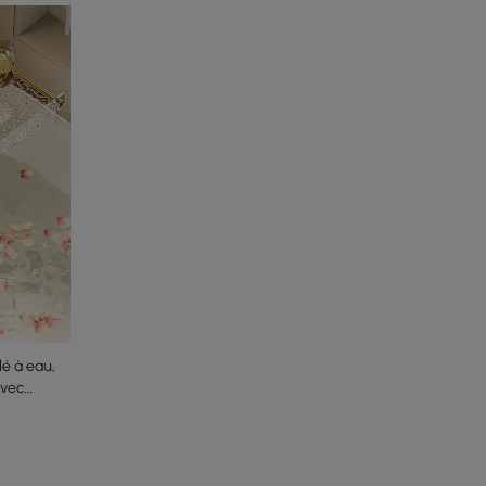
lé à eau,
avec