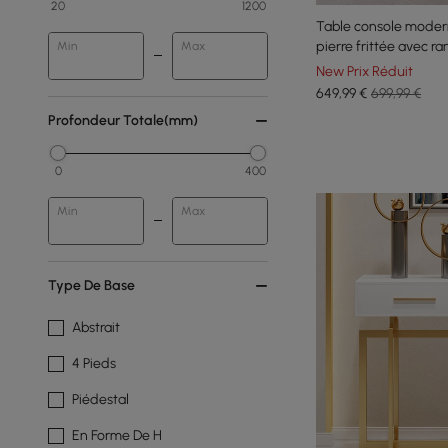
20
1200
Table console moder
pierre frittée avec 
Min
Max
New Prix Réduit
649
,99
€
699,99 €
Profondeur Totale(mm)
0
400
Min
Max
Type De Base
Abstrait
4 Pieds
Piédestal
En Forme De H