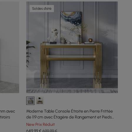
Soldes d'été
 mm avec
Moderne Table Console Étroite en Pierre Frittée
iroirs
de 119 cm avec Étagère de Rangement et Pieds
Dorés
New Prix Réduit
649
,99
€
699,99 €