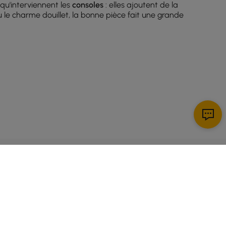
 qu'interviennent les
consoles
: elles ajoutent de la
u le charme douillet, la bonne pièce fait une grande
ent :
ant le chaos à distance juste à côté de la porte
 donnant à votre salon une sensation soignée et
S'INSCRIRE MAINTENANT
et vous avez créé une astuce visuelle qui améliore la