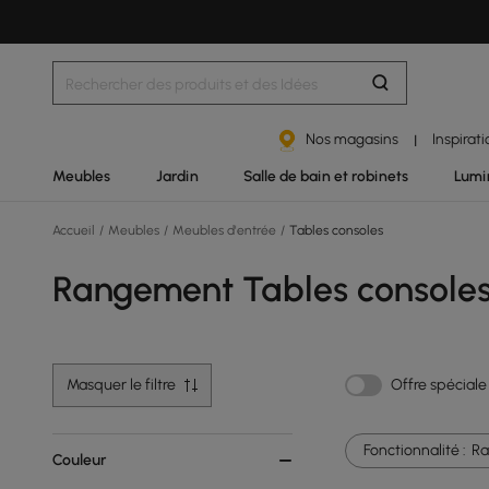
Nos magasins
Inspirat
|
Meubles
Jardin
Salle de bain et robinets
Lumi
Accueil
/
Meubles
/
Meubles d'entrée
/
Tables consoles
Rangement Tables console
Masquer le filtre
Offre spéciale
Fonctionnalité :
R
Couleur