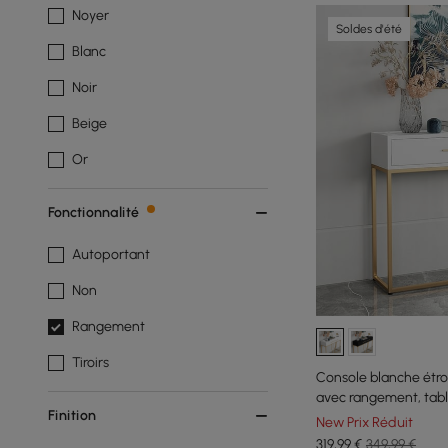
Noyer
Soldes d'été
Blanc
Noir
Beige
Or
Fonctionnalité
Autoportant
Non
Rangement
Tiroirs
Console blanche étr
avec rangement, tabl
Finition
tiroirs
New Prix Réduit
319
,99
€
349,99 €