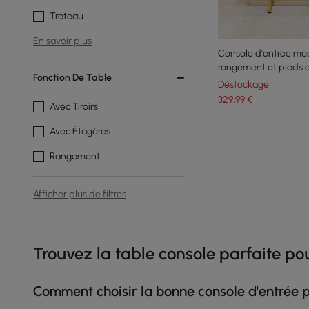
Tréteau
En savoir plus
Console d'entrée mo
rangement et pieds 
Fonction De Table
Déstockage
329
,99
€
Avec Tiroirs
Avec Étagères
Rangement
Afficher plus de filtres
Products in the current category have been updated to show t
Trouvez la table console parfaite po
Comment choisir la bonne console d'entrée 