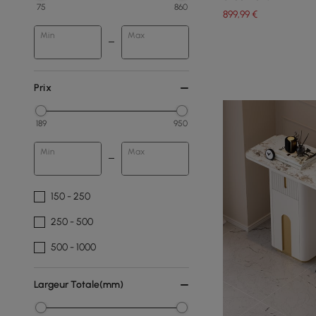
75
860
899
,99
€
Min
Max
Prix
189
950
Min
Max
150 - 250
250 - 500
500 - 1000
Largeur Totale(mm)