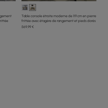
ngement
Table console étroite moderne de 119 cm en pierre
rittée
frittée avec étagère de rangement et pieds dorés
569
,99
€