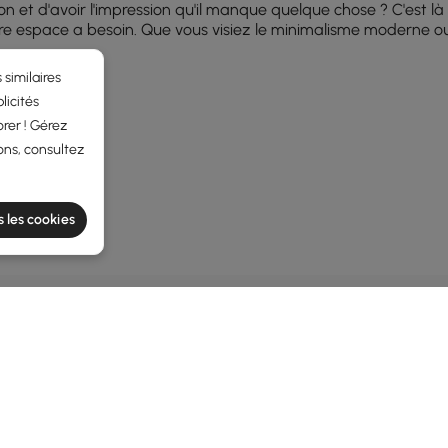
lon et d'avoir l'impression qu'il manque quelque chose ? C'est là
votre espace a besoin. Que vous visiez le minimalisme moderne o
 similaires
licités
rer ! Gérez
ons, consultez
t dans de nombreux espaces de votre maison. Voici où elles brill
e votre fourre-tout pour les clés, les sacs et le courrier, gard
s les cookies
ent de zones d'exposition pour l'art, les livres ou les lampes,
CES
vénements et plus encore.
rsonnalité aux espaces restreints. Ajoutez un miroir au-dessus, 
re ajoutées à votre maison