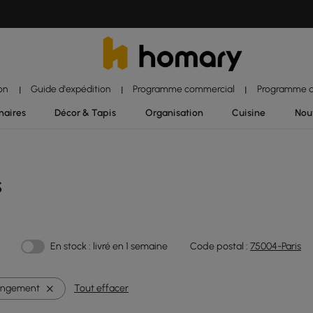
ion
Guide d'expédition
Programme commercial
Programme d'
|
|
|
naires
Décor & Tapis
Organisation
Cuisine
Nou
s
En stock : livré en 1 semaine
Code postal :
75004-Paris
angement
Tout effacer