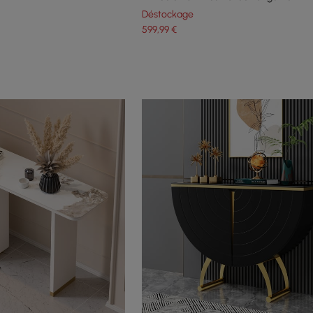
Déstockage
599
,99
€